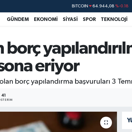
DOLAR
47,7436
%0.18
EURO
55,2510
%0.32
GÜNDEM
EKONOMİ
SİYASİ
SPOR
TEKNOLOJİ
STERLİN
64,4811
%0.38
GRAM ALTIN
6660.55
%0.03
borç yapılandırıl
BİST100
13.779
%-14
BITCOIN
64.944,08
%-0.18
ona eriyor
lan borç yapılandırma başvuruları 3 Tem
41
STERIM
Y