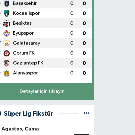
3
Başakşehir
0
0
4
Kocaelispor
0
0
5
Beşiktaş
0
0
6
Eyüpspor
0
0
7
Galatasaray
0
0
8
Çorum FK
0
0
9
Gaziantep FK
0
0
0
Alanyaspor
0
0
Detaylar için tıklayın
Süper Lig Fikstür
4 Ağustos, Cuma