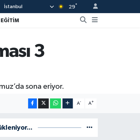
°
İstanbul
29
EĞİTİM
ması 3
muz’da sona eriyor.
-
+
A
A
ükleniyor...