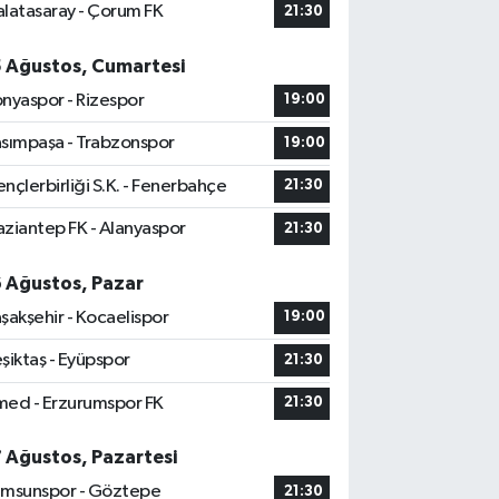
latasaray - Çorum FK
21:30
5 Ağustos, Cumartesi
nyaspor - Rizespor
19:00
sımpaşa - Trabzonspor
19:00
nçlerbirliği S.K. - Fenerbahçe
21:30
ziantep FK - Alanyaspor
21:30
6 Ağustos, Pazar
şakşehir - Kocaelispor
19:00
şiktaş - Eyüpspor
21:30
ed - Erzurumspor FK
21:30
7 Ağustos, Pazartesi
msunspor - Göztepe
21:30