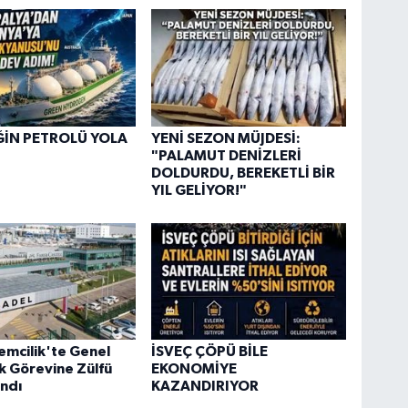
ĞİN PETROLÜ YOLA
YENİ SEZON MÜJDESİ:
"PALAMUT DENİZLERİ
DOLDURDU, BEREKETLİ BİR
YIL GELİYOR!"
emcilik'te Genel
İSVEÇ ÇÖPÜ BİLE
k Görevine Zülfü
EKONOMİYE
ndı
KAZANDIRIYOR