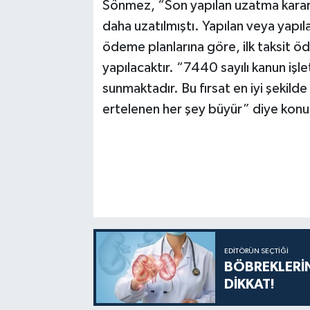
Sönmez, “Son yapılan uzatma kararıyl
daha uzatılmıştı. Yapılan veya yapı
ödeme planlarına göre, ilk taksit 
yapılacaktır. “7440 sayılı kanun işle
sunmaktadır. Bu fırsat en iyi şekilde
ertelenen her şey büyür” diye konu
EDITÖRÜN SEÇTIĞI
BÖBREKLERİN
DİKKAT!