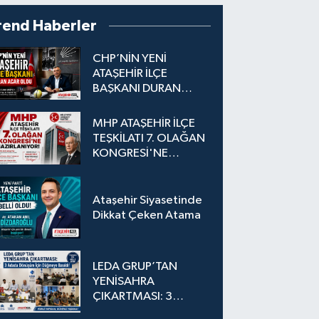
rend Haberler
CHP’NİN YENİ
ATAŞEHİR İLÇE
BAŞKANI DURAN
ACAR OLDU
MHP ATAŞEHİR İLÇE
TEŞKİLATI 7. OLAĞAN
KONGRESİ'NE
HAZIRLANIYOR!
Ataşehir Siyasetinde
Dikkat Çeken Atama
LEDA GRUP’TAN
YENİSAHRA
ÇIKARTMASI: 3
Adada Dönüşüm İçin