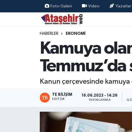
Foto Galeri
Video
Yazarlar
Hava Durumu
HABERLER
EKONOMİ
Trafik Durumu
Kamuya olan 
Süper Lig Puan Durumu ve Fikstür
Temmuz’da s
Tüm Manşetler
Kanun çerçevesinde kamuya o
Son Dakika Haberleri
TE BILIŞIM
16.06.2023 - 14:26
Haber Arşivi
EDITÖR
YAYINLANMA
GÖ