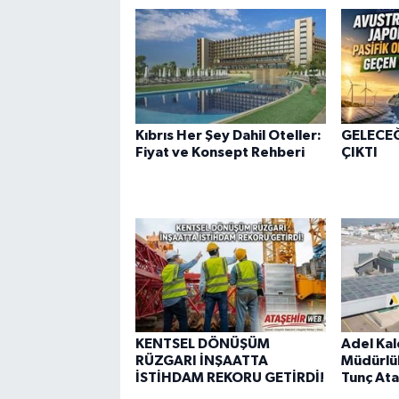
Kıbrıs Her Şey Dahil Oteller:
GELECE
Fiyat ve Konsept Rehberi
ÇIKTI
KENTSEL DÖNÜŞÜM
Adel Kal
RÜZGARI İNŞAATTA
Müdürlü
İSTİHDAM REKORU GETİRDİ!
Tunç Ata