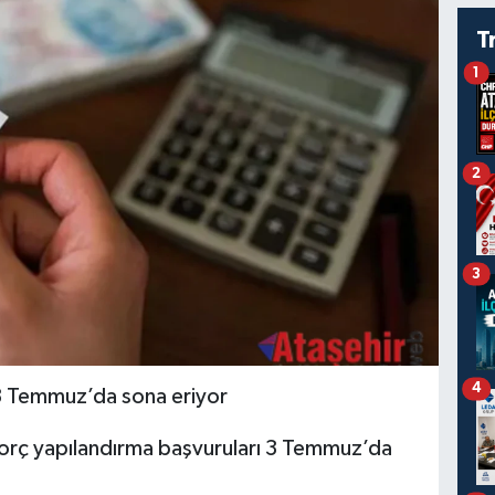
T
1
2
3
4
 3 Temmuz’da sona eriyor
rç yapılandırma başvuruları 3 Temmuz’da