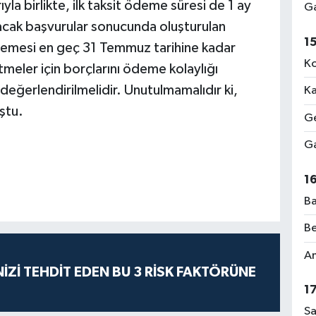
a birlikte, ilk taksit ödeme süresi de 1 ay
Ga
lacak başvurular sonucunda oluşturulan
1
ödemesi en geç 31 Temmuz tarihine kadar
Ko
tmeler için borçlarını ödeme kolaylığı
 değerlendirilmelidir. Unutulmamalıdır ki,
Ka
ştu.
Ge
Ga
1
Ba
Be
Am
İZİ TEHDİT EDEN BU 3 RİSK FAKTÖRÜNE
1
Sa