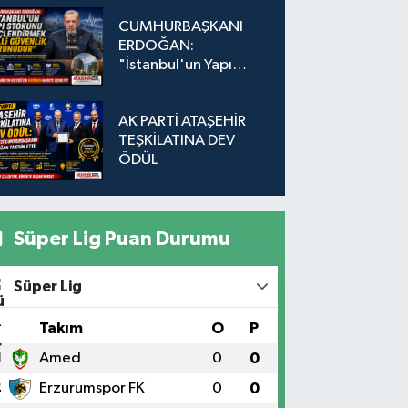
Düğmeye Basıldı!
CUMHURBAŞKANI
ERDOĞAN:
"İstanbul'un Yapı
Stokunu
Güçlendirmek Milli
AK PARTİ ATAŞEHİR
Güvenlik Sorunudur"
TEŞKİLATINA DEV
ÖDÜL
Süper Lig Puan Durumu
Süper Lig
#
Takım
O
P
1
Amed
0
0
2
Erzurumspor FK
0
0