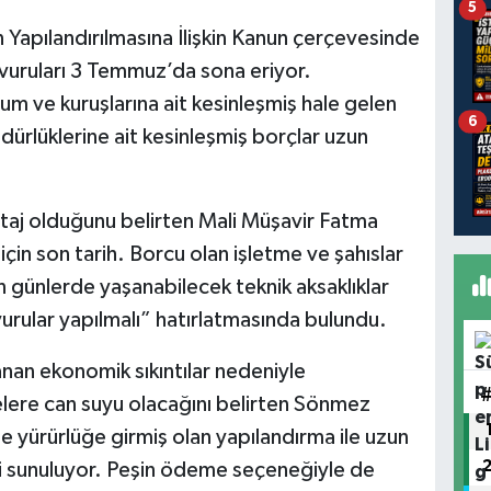
5
 Yapılandırılmasına İlişkin Kanun çerçevesinde
vuruları 3 Temmuz’da sona eriyor.
m ve kuruşlarına ait kesinleşmiş hale gelen
6
dürlüklerine ait kesinleşmiş borçlar uzun
ntaj olduğunu belirten Mali Müşavir Fatma
in son tarih. Borcu olan işletme ve şahıslar
n günlerde yaşanabilecek teknik aksaklıklar
urular yapılmalı” hatırlatmasında bulundu.
anan ekonomik sıkıntılar nedeniyle
lere can suyu olacağını belirten Sönmez
le yürürlüğe girmiş olan yapılandırma ile uzun
i sunuluyor. Peşin ödeme seçeneğiyle de