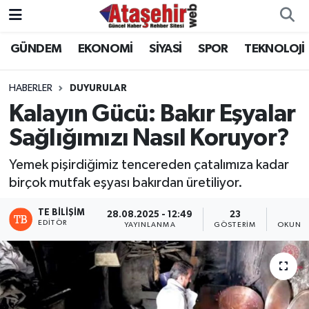
GÜNDEM
EKONOMİ
SİYASİ
SPOR
TEKNOLOJİ
Hava Durumu
Trafik Durumu
HABERLER
DUYURULAR
Kalayın Gücü: Bakır Eşyalar
Süper Lig Puan Durumu ve Fikstür
Sağlığımızı Nasıl Koruyor?
Tüm Manşetler
Yemek pişirdiğimiz tencereden çatalımıza kadar
birçok mutfak eşyası bakırdan üretiliyor.
Son Dakika Haberleri
TE BILIŞIM
28.08.2025 - 12:49
23
2
EDITÖR
YAYINLANMA
GÖSTERIM
OKUNMA
Haber Arşivi