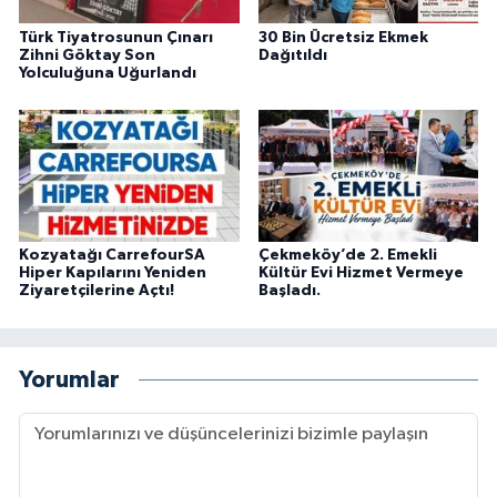
Türk Tiyatrosunun Çınarı
30 Bin Ücretsiz Ekmek
Zihni Göktay Son
Dağıtıldı
Yolculuğuna Uğurlandı
Kozyatağı CarrefourSA
Çekmeköy’de 2. Emekli
Hiper Kapılarını Yeniden
Kültür Evi Hizmet Vermeye
Ziyaretçilerine Açtı!
Başladı.
Yorumlar