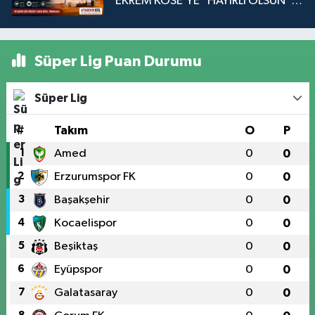
EKREM KÖSE’YE "HAYIRLI OLSUN"
ZİYARETİ
Süper Lig Puan Durumu
Süper Lig
#
Takım
O
P
1
Amed
0
0
2
Erzurumspor FK
0
0
3
Başakşehir
0
0
4
Kocaelispor
0
0
5
Beşiktaş
0
0
6
Eyüpspor
0
0
7
Galatasaray
0
0