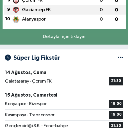
8
Çorum FK
0
0
9
Gaziantep FK
0
0
10
Alanyaspor
0
0
Detaylar için tıklayın
Süper Lig Fikstür
14 Ağustos, Cuma
Galatasaray - Çorum FK
21:30
15 Ağustos, Cumartesi
Konyaspor - Rizespor
19:00
Kasımpaşa - Trabzonspor
19:00
Gençlerbirliği S.K. - Fenerbahçe
21:30