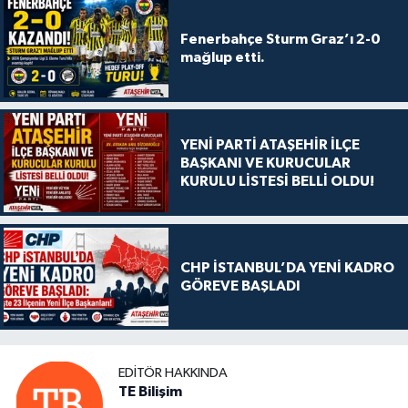
Fenerbahçe Sturm Graz’ı 2-0
mağlup etti.
YENİ PARTİ ATAŞEHİR İLÇE
BAŞKANI VE KURUCULAR
KURULU LİSTESİ BELLİ OLDU!
CHP İSTANBUL’DA YENİ KADRO
GÖREVE BAŞLADI
EDITÖR HAKKINDA
TE Bilişim