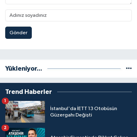
Gönder
Yükleniyor...
Trend Haberler
1
İstanbul'da İETT 13 Otobüsün
Güzergahı Değişti
2