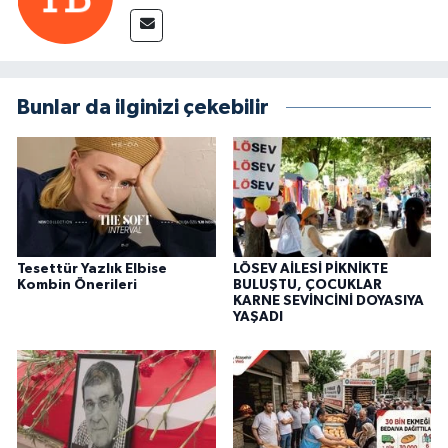
Bunlar da ilginizi çekebilir
Tesettür Yazlık Elbise
LÖSEV AİLESİ PİKNİKTE
Kombin Önerileri
BULUŞTU, ÇOCUKLAR
KARNE SEVİNCİNİ DOYASIYA
YAŞADI