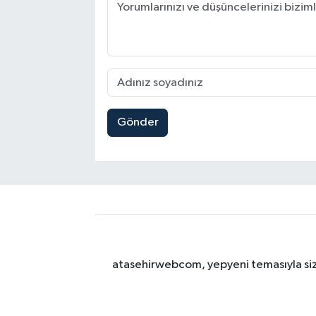
Gönder
atasehirwebcom, yepyeni temasıyla sizle