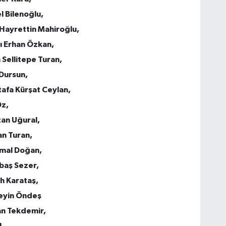
l Bilenoğlu,
 Hayrettin Mahiroğlu,
ı Erhan Özkan,
Sellitepe Turan,
Dursun,
afa Kürşat Ceylan,
Öz,
an Uğural,
an Turan,
emal Doğan,
kbaş Sezer,
ih Karataş,
seyin Öndeş
an Tekdemir,
,