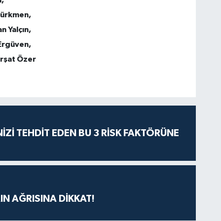
türkmen,
n Yalçın,
Ergüven,
ürşat Özer
İZİ TEHDİT EDEN BU 3 RİSK FAKTÖRÜNE
IN AĞRISINA DİKKAT!