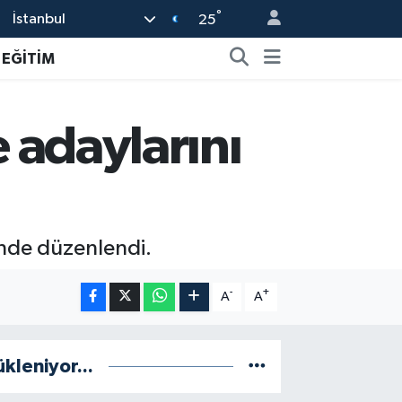
°
İstanbul
25
EĞİTİM
e adaylarını
’nde düzenlendi.
-
+
A
A
ükleniyor...