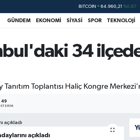
DOLAR
47,7436
%0.18
GÜNDEM
EKONOMİ
SİYASİ
SPOR
TEKNOLOJİ
EURO
55,2510
%0.32
STERLİN
64,4811
%0.38
GRAM ALTIN
6648.99
%2.59
anbul'daki 34 ilçed
BİST100
13.779
%-14
day Tanıtım Toplantısı Haliç Kongre Merkezi
49
STERIM
Y
adaylarını açıkladı