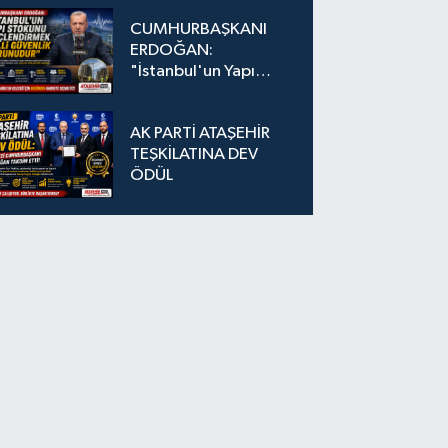
Düğmeye Basıldı!
CUMHURBAŞKANI
ERDOĞAN:
"İstanbul'un Yapı
Stokunu
Güçlendirmek Milli
AK PARTİ ATAŞEHİR
Güvenlik Sorunudur"
TEŞKİLATINA DEV
ÖDÜL