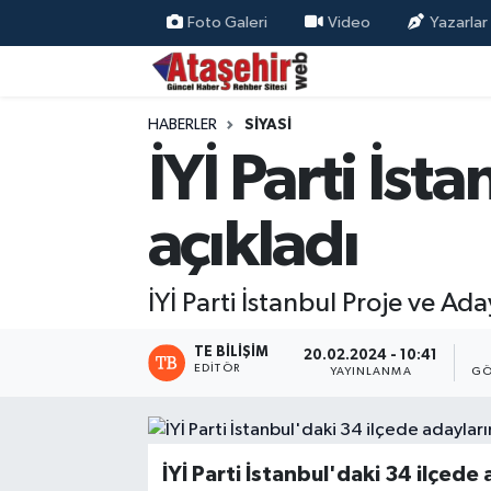
Foto Galeri
Video
Yazarlar
Hava Durumu
HABERLER
SİYASİ
Trafik Durumu
İYİ Parti İst
Süper Lig Puan Durumu ve Fikstür
açıkladı
Tüm Manşetler
İYİ Parti İstanbul Proje ve A
Son Dakika Haberleri
TE BILIŞIM
20.02.2024 - 10:41
Haber Arşivi
EDITÖR
YAYINLANMA
GÖ
İYİ Parti İstanbul'daki 34 ilçede 