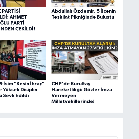
 PARTİSİ
Abdullah Özdemir, 5 İlçenin
LDİ: AHMET
Teşkilat Pikniğinde Buluştu
ĞLU PARTİ
İNDEN ÇEKİLDİ!
 İsim "Kesin İhraç"
CHP’de Kurultay
e Yüksek Disiplin
Hareketliliği: Gözler İmza
a Sevk Edildi
Vermeyen
Milletvekillerinde!