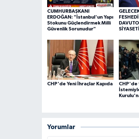
CUMHURBAŞKANI
GELECEK
ERDOĞAN: "İstanbul'un Yapı
FESHEDİ
Stokunu Güçlendirmek Milli
DAVUTO
Güvenlik Sorunudur"
SİYASET
CHP'de Yeni İhraçlar Kapıda
CHP'de 9
İstemiyl
Kurulu'n
Yorumlar