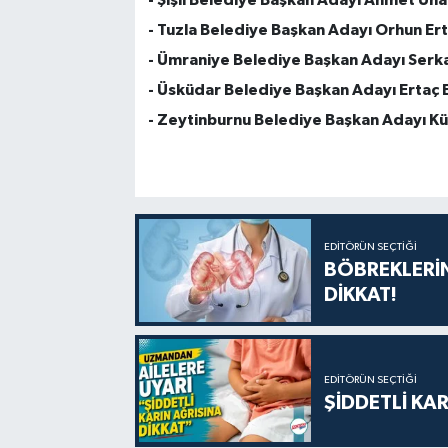
- Tuzla Belediye Başkan Adayı Orhun Er
- Ümraniye Belediye Başkan Adayı Serka
- Üsküdar Belediye Başkan Adayı Ertaç 
- Zeytinburnu Belediye Başkan Adayı K
EDITÖRÜN SEÇTIĞI
BÖBREKLERİN
DİKKAT!
EDITÖRÜN SEÇTIĞI
ŞİDDETLİ KAR