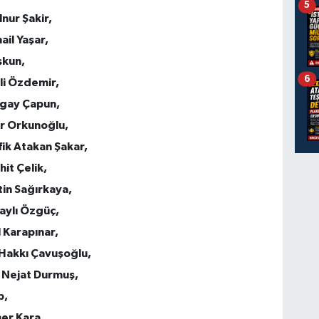
5
nur Şakir,
il Yaşar,
şkun,
6
li Özdemir,
ugay Çapun,
er Orkunoğlu,
ik Atakan Şakar,
it Çelik,
tin Sağırkaya,
aylı Özgüç,
 Karapınar,
 Hakkı Çavuşoğlu,
 Nejat Durmuş,
p,
er Kara,