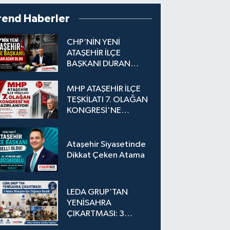
rend Haberler
CHP’NİN YENİ
ATAŞEHİR İLÇE
BAŞKANI DURAN
ACAR OLDU
MHP ATAŞEHİR İLÇE
TEŞKİLATI 7. OLAĞAN
KONGRESİ'NE
HAZIRLANIYOR!
Ataşehir Siyasetinde
Dikkat Çeken Atama
LEDA GRUP’TAN
YENİSAHRA
ÇIKARTMASI: 3
Adada Dönüşüm İçin