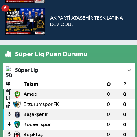
Sorunudur"
6
AK PARTİ ATAŞEHİR TEŞKİLATINA
DEV ÖDÜL
Süper Lig Puan Durumu
Süper Lig
#
Takım
O
P
1
Amed
0
0
2
Erzurumspor FK
0
0
3
Başakşehir
0
0
4
Kocaelispor
0
0
5
Beşiktaş
0
0