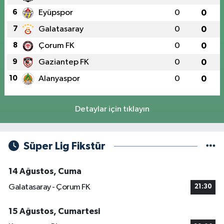
6
Eyüpspor
0
0
7
Galatasaray
0
0
8
Çorum FK
0
0
9
Gaziantep FK
0
0
10
Alanyaspor
0
0
Detaylar için tıklayın
Süper Lig Fikstür
14 Ağustos, Cuma
Galatasaray - Çorum FK
21:30
15 Ağustos, Cumartesi