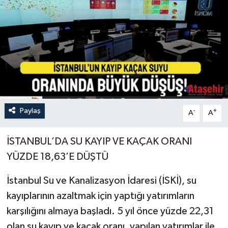
Paylaş
-
+
A
A
İSTANBUL’DA SU KAYIP VE KAÇAK ORANI
YÜZDE 18,63’E DÜŞTÜ
İstanbul Su ve Kanalizasyon İdaresi (İSKİ), su
kayıplarının azaltmak için yaptığı yatırımların
karşılığını almaya başladı. 5 yıl önce yüzde 22,31
olan su kayıp ve kaçak oranı, yapılan yatırımlar ile