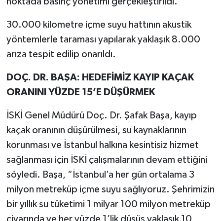
noktada basınç yönetimi gerçekleştirildi.
30.000 kilometre içme suyu hattının akustik
yöntemlerle taraması yapılarak yaklaşık 8.000
arıza tespit edilip onarıldı.
DOÇ. DR. BAŞA: HEDEFİMİZ KAYIP KAÇAK
ORANINI YÜZDE 15’E DÜŞÜRMEK
İSKİ Genel Müdürü Doç. Dr. Şafak Başa, kayıp
kaçak oranının düşürülmesi, su kaynaklarının
korunması ve İstanbul halkına kesintisiz hizmet
sağlanması için İSKİ çalışmalarının devam ettiğini
söyledi. Başa, “İstanbul’a her gün ortalama 3
milyon metreküp içme suyu sağlıyoruz. Şehrimizin
bir yıllık su tüketimi 1 milyar 100 milyon metreküp
civarında ve her yüzde 1’lik düşüş yaklaşık 10