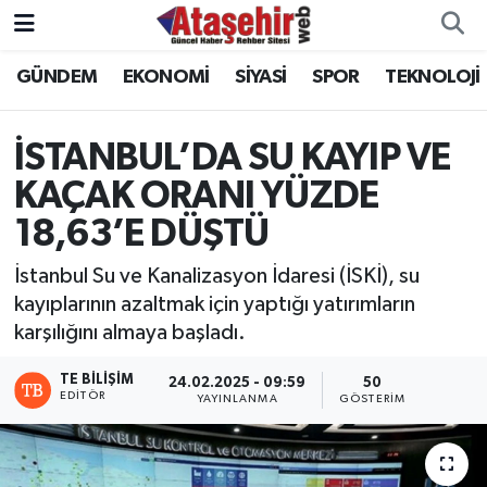
GÜNDEM
EKONOMİ
SİYASİ
SPOR
TEKNOLOJİ
Hava Durumu
Trafik Durumu
İSTANBUL’DA SU KAYIP VE
KAÇAK ORANI YÜZDE
Süper Lig Puan Durumu ve Fikstür
18,63’E DÜŞTÜ
Tüm Manşetler
İstanbul Su ve Kanalizasyon İdaresi (İSKİ), su
kayıplarının azaltmak için yaptığı yatırımların
Son Dakika Haberleri
karşılığını almaya başladı.
Haber Arşivi
TE BILIŞIM
24.02.2025 - 09:59
50
EDITÖR
YAYINLANMA
GÖSTERIM