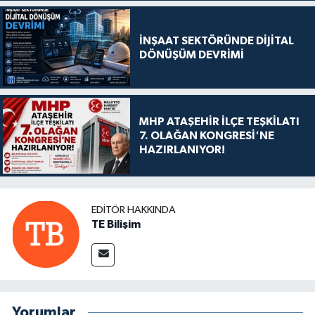
İNŞAAT SEKTÖRÜNDE DİJİTAL
DÖNÜŞÜM DEVRİMİ
MHP ATAŞEHİR İLÇE TEŞKİLATI
7. OLAĞAN KONGRESİ'NE
HAZIRLANIYOR!
EDITÖR HAKKINDA
TE Bilişim
Yorumlar