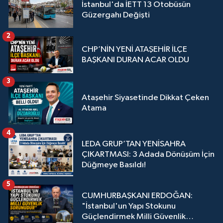
İstanbul'da İETT 13 Otobüsün
Güzergahı Değişti
2
CHP’NİN YENİ ATAŞEHİR İLÇE
BAŞKANI DURAN ACAR OLDU
3
Ataşehir Siyasetinde Dikkat Çeken
Atama
4
LEDA GRUP’TAN YENİSAHRA
ÇIKARTMASI: 3 Adada Dönüşüm İçin
Düğmeye Basıldı!
5
CUMHURBAŞKANI ERDOĞAN:
"İstanbul'un Yapı Stokunu
Güçlendirmek Milli Güvenlik