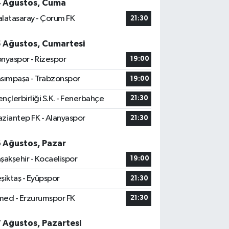
4 Ağustos, Cuma
latasaray - Çorum FK
21:30
5 Ağustos, Cumartesi
nyaspor - Rizespor
19:00
sımpaşa - Trabzonspor
19:00
nçlerbirliği S.K. - Fenerbahçe
21:30
ziantep FK - Alanyaspor
21:30
6 Ağustos, Pazar
şakşehir - Kocaelispor
19:00
şiktaş - Eyüpspor
21:30
ed - Erzurumspor FK
21:30
7 Ağustos, Pazartesi