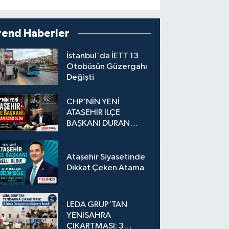
rend Haberler
İstanbul'da İETT 13
Otobüsün Güzergahı
Değişti
CHP’NİN YENİ
ATAŞEHİR İLÇE
BAŞKANI DURAN
ACAR OLDU
Ataşehir Siyasetinde
Dikkat Çeken Atama
LEDA GRUP’TAN
YENİSAHRA
ÇIKARTMASI: 3