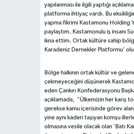
yapılanması ile ilgili yaptığı açıkla
platforma ihtiyaç vardı. Bu eksikliğin
yapma fikrimi Kastamonu Holding Yö
paylaştım. Kastamonulu iş insanı Su
ikna ettim. Ortak kültüre sahip bölge
Karadeniz Dernekler Platformu’ oluş
Bölge halkının ortak kültür ve gelene
çekmeyeceğini düşünerek Kastamonulu
eden Çankırı Konfederasyonu Başkanı 
açıklamada, “Ülkemizin her karış t
gerekse kamu içerisinde görev alan 
yine aynı kaderi taşıyan komşu illerl
olmasına vesile olacak olan 'Batı K