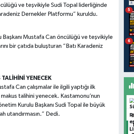
lüğü ve teşvikiyle Sudi Topal liderliğinde
5
Karadeniz Dernekler Platformu” kuruldu.
 Başkanı Mustafa Can öncülüğü ve teşvikiyle
6
rını bir çatıda buluşturan “Batı Karadeniz
TALİHİNİ YENECEK
fa Can çalışmalar ile ilgili yaptığı ilk
 makus talihini yenecek. Kastamonu’nun
etim Kurulu Başkanı Sudi Topal ile büyük
llah utandırmasın.” Dedi.