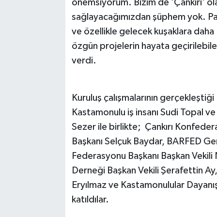
önemsiyorum. Bizim de 'Çankırı' ol
sağlayacağımızdan şüphem yok. Payd
ve özellikle gelecek kuşaklara daha '
özgün projelerin hayata geçirilebil
verdi.
Kuruluş çalışmalarının gerçekleştiği
Kastamonulu iş insanı Sudi Topal v
Sezer ile birlikte; Çankırı Konfede
Başkanı Selçuk Baydar, BARFED Gen
Federasyonu Başkanı Başkan Vekil
Derneği Başkan Vekili Şerafettin A
Eryılmaz ve Kastamonulular Dayanı
katıldılar.