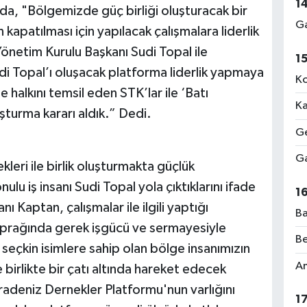
1
mada, "Bölgemizde güç birliği oluşturacak bir
Ga
 kapatılması için yapılacak çalışmalara liderlik
netim Kurulu Başkanı Sudi Topal ile
1
di Topal’ı oluşacak platforma liderlik yapmaya
Ko
 halkını temsil eden STK’lar ile ‘Batı
Ka
turma kararı aldık.” Dedi.
Ge
Ga
kleri ile birlik oluşturmakta güçlük
 iş insanı Sudi Topal yola çıktıklarını ifade
1
Kaptan, çalışmalar ile ilgili yaptığı
Ba
oprağında gerek işgücü ve sermayesiyle
Be
seçkin isimlere sahip olan bölge insanımızın
Am
e birlikte bir çatı altında hareket edecek
aradeniz Dernekler Platformu'nun varlığını
1