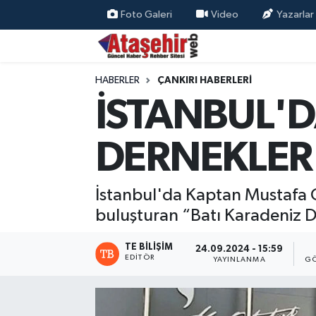
Foto Galeri
Video
Yazarlar
Hava Durumu
HABERLER
ÇANKIRI HABERLERI
Trafik Durumu
İSTANBUL'D
Süper Lig Puan Durumu ve Fikstür
DERNEKLER
Tüm Manşetler
İstanbul'da Kaptan Mustafa Ca
Son Dakika Haberleri
buluşturan “Batı Karadeniz D
Haber Arşivi
TE BILIŞIM
24.09.2024 - 15:59
EDITÖR
YAYINLANMA
GÖ