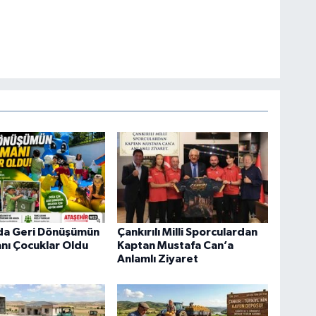
'da Geri Dönüşümün
Çankırılı Milli Sporculardan
nı Çocuklar Oldu
Kaptan Mustafa Can’a
Anlamlı Ziyaret