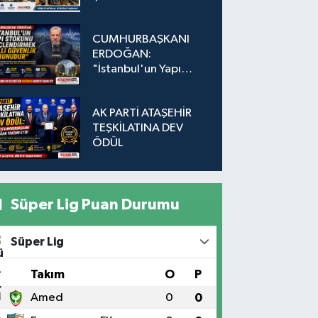
Adada Dönüşüm İçin
Düğmeye Basıldı!
CUMHURBAŞKANI
ERDOĞAN:
"İstanbul'un Yapı
Stokunu
Güçlendirmek Milli
AK PARTİ ATAŞEHİR
Güvenlik Sorunudur"
TEŞKİLATINA DEV
ÖDÜL
Süper Lig Puan Durumu
Süper Lig
#
Takım
O
P
1
Amed
0
0