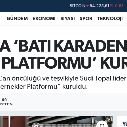
BITCOIN
64.225,61
%-0.63
DOLAR
47,6704
%0
GÜNDEM
EKONOMİ
SİYASİ
SPOR
TEKNOLOJİ
EURO
55,0406
%-0.08
STERLİN
64,2143
%0
A ‘BATI KARADEN
GRAM ALTIN
6510.40
%0.45
BİST100
13.799
%70
 PLATFORMU’ KU
n öncülüğü ve teşvikiyle Sudi Topal lider
ernekler Platformu” kuruldu.
60
STERIM
Y