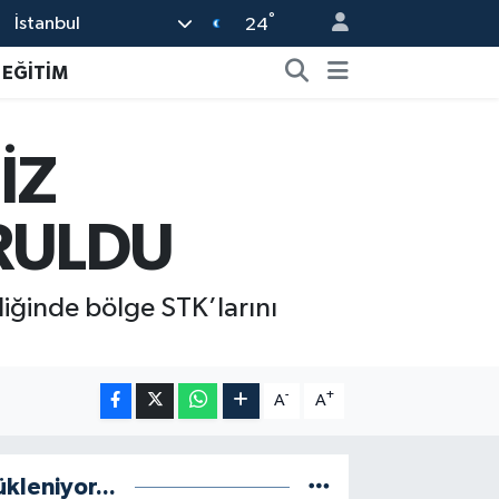
°
İstanbul
24
EĞİTİM
İZ
RULDU
liğinde bölge STK’larını
-
+
A
A
ükleniyor...