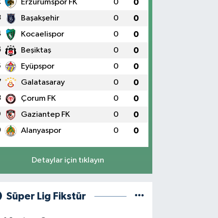
2
Erzurumspor FK
0
0
3
Başakşehir
0
0
4
Kocaelispor
0
0
5
Beşiktaş
0
0
6
Eyüpspor
0
0
7
Galatasaray
0
0
8
Çorum FK
0
0
9
Gaziantep FK
0
0
0
Alanyaspor
0
0
Detaylar için tıklayın
Süper Lig Fikstür