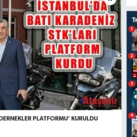
T
1
2
3
4
 DERNEKLER PLATFORMU’ KURULDU