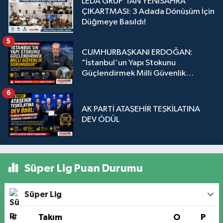
LEDA GRUP’TAN YENİSAHRA
ÇIKARTMASI: 3 Adada Dönüşüm İçin
Düğmeye Basıldı!
5
CUMHURBAŞKANI ERDOĞAN:
"İstanbul'un Yapı Stokunu
Güçlendirmek Milli Güvenlik
Sorunudur"
6
AK PARTİ ATAŞEHİR TEŞKİLATINA
DEV ÖDÜL
Süper Lig Puan Durumu
Süper Lig
#
Takım
O
P