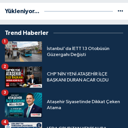
Yükleniyor...
Trend Haberler
1
İstanbul'da İETT 13 Otobüsün
Güzergahı Değişti
2
CHP’NİN YENİ ATAŞEHİR İLÇE
BAŞKANI DURAN ACAR OLDU
3
Ataşehir Siyasetinde Dikkat Çeken
Atama
4