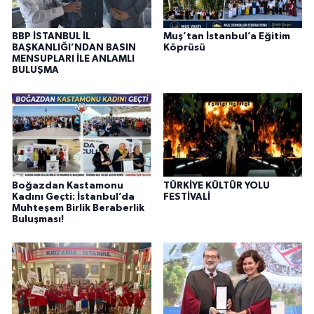
BBP İSTANBUL İL
Muş’tan İstanbul’a Eğitim
BAŞKANLIĞI’NDAN BASIN
Köprüsü
MENSUPLARI İLE ANLAMLI
BULUŞMA
Boğazdan Kastamonu
TÜRKİYE KÜLTÜR YOLU
Kadını Geçti: İstanbul’da
FESTİVALİ
Muhteşem Birlik Beraberlik
Buluşması!