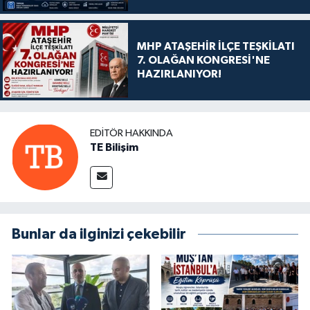
MHP ATAŞEHİR İLÇE TEŞKİLATI
7. OLAĞAN KONGRESİ'NE
HAZIRLANIYOR!
EDITÖR HAKKINDA
TE Bilişim
Bunlar da ilginizi çekebilir