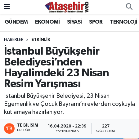
GÜNDEM
EKONOMİ
SİYASİ
SPOR
TEKNOLOJİ
Hava Durumu
Trafik Durumu
HABERLER
ETKİNLİK
İstanbul Büyükşehir
Süper Lig Puan Durumu ve Fikstür
Belediyesi’nden
Hayalimdeki 23 Nisan
Tüm Manşetler
Resim Yarışması
Son Dakika Haberleri
İstanbul Büyükşehir Belediyesi, 23 Nisan
Haber Arşivi
Egemenlik ve Çocuk Bayramı’nı evlerden coşkuyla
kutlamaya hazırlanıyor.
TE BILIŞIM
16.04.2020 - 22:39
227
EDITÖR
YAYINLANMA
GÖSTERIM