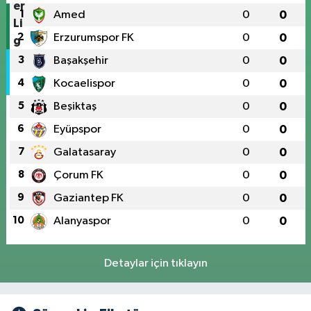
1
Amed
0
0
2
Erzurumspor FK
0
0
3
Başakşehir
0
0
4
Kocaelispor
0
0
5
Beşiktaş
0
0
6
Eyüpspor
0
0
7
Galatasaray
0
0
8
Çorum FK
0
0
9
Gaziantep FK
0
0
10
Alanyaspor
0
0
Detaylar için tıklayın