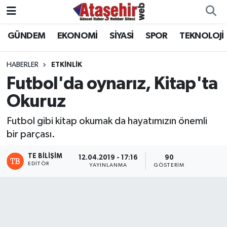
GÜNDEM
EKONOMİ
SİYASİ
SPOR
TEKNOLOJİ
Hava Durumu
Trafik Durumu
HABERLER
ETKİNLİK
Futbol'da oynarız, Kitap'ta
Süper Lig Puan Durumu ve Fikstür
Okuruz
Tüm Manşetler
Futbol gibi kitap okumak da hayatımızın önemli
bir parçası.
Son Dakika Haberleri
TE BILIŞIM
12.04.2019 - 17:16
90
EDITÖR
YAYINLANMA
GÖSTERIM
Haber Arşivi