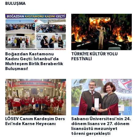
BULUŞMA
Boğazdan Kastamonu
TÜRKİYE KÜLTÜR YOLU
Kadını Geçti: İstanbul’da
FESTİVALİ
Muhteşem Birlik Beraberlik
Buluşması!
LÖSEV Canım Kardeşim Ders
Sabancı Üniversitesi’nin 24.
Evi’nde Karne Heyecanı
dönem lisans ve 27. dönem
lisansüstü mezuniyet
töreni gerçekleşti