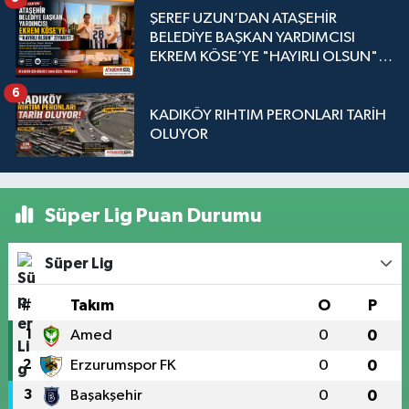
ŞEREF UZUN’DAN ATAŞEHİR
BELEDİYE BAŞKAN YARDIMCISI
EKREM KÖSE’YE "HAYIRLI OLSUN"
ZİYARETİ
6
KADIKÖY RIHTIM PERONLARI TARİH
OLUYOR
Süper Lig Puan Durumu
Süper Lig
#
Takım
O
P
1
Amed
0
0
2
Erzurumspor FK
0
0
3
Başakşehir
0
0