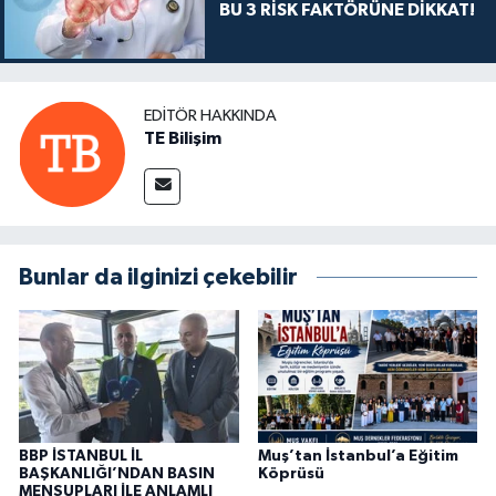
BU 3 RİSK FAKTÖRÜNE DİKKAT!
EDITÖR HAKKINDA
TE Bilişim
Bunlar da ilginizi çekebilir
BBP İSTANBUL İL
Muş’tan İstanbul’a Eğitim
BAŞKANLIĞI’NDAN BASIN
Köprüsü
MENSUPLARI İLE ANLAMLI