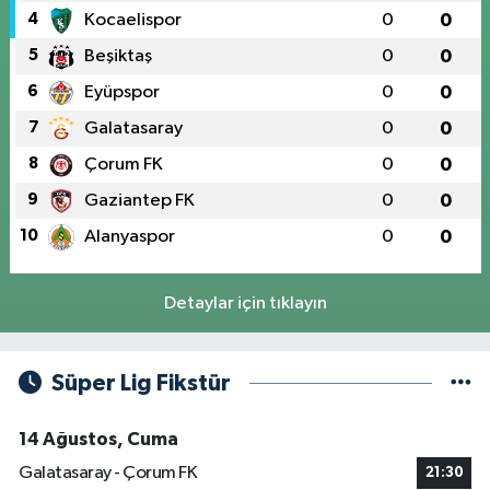
4
Kocaelispor
0
0
5
Beşiktaş
0
0
6
Eyüpspor
0
0
7
Galatasaray
0
0
8
Çorum FK
0
0
9
Gaziantep FK
0
0
10
Alanyaspor
0
0
Detaylar için tıklayın
Süper Lig Fikstür
14 Ağustos, Cuma
Galatasaray - Çorum FK
21:30