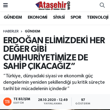
GÜNDEM
EKONOMİ
SİYASİ
SPOR
TEKNOLOJİ
Hava Durumu
Trafik Durumu
HABERLER
GÜNDEM
ERDOĞAN ELİMİZDEKİ HER
Süper Lig Puan Durumu ve Fikstür
DEĞER GİBİ
CUMHURİYETİMİZE DE
Tüm Manşetler
SAHİP ÇIKACAĞIZ”
Son Dakika Haberleri
“Türkiye, dünyadaki siyasi ve ekonomik güç
Haber Arşivi
dengelerinin yeniden şekillendiği şu kritik süreçte
tarihî bir mücadelenin içindedir”
TE BILIŞIM
28.10.2020 - 12:49
97
EDITÖR
YAYINLANMA
GÖSTERIM