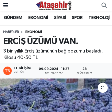
GÜNDEM
EKONOMİ
SİYASİ
SPOR
TEKNOLOJİ
Hava Durumu
Trafik Durumu
HABERLER
EKONOMİ
ERCİŞ ÜZÜMÜ VAN.
Süper Lig Puan Durumu ve Fikstür
3 bin yıllık Erciş üzümünün bağ bozumu başladı!
Tüm Manşetler
Kilosu 40-50 TL
TE BILIŞIM
09.09.2024 - 11:27
28
Son Dakika Haberleri
EDITÖR
YAYINLANMA
GÖSTERIM
Haber Arşivi