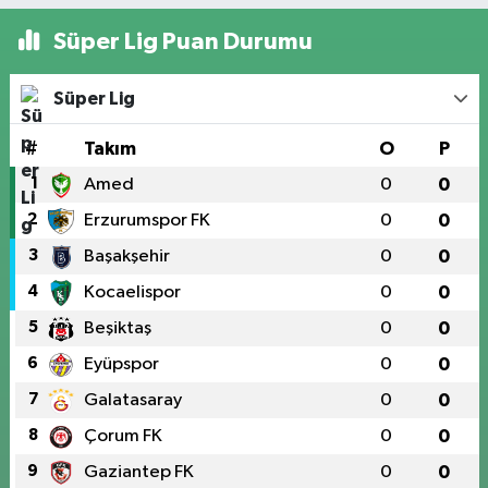
Süper Lig Puan Durumu
Süper Lig
#
Takım
O
P
1
Amed
0
0
2
Erzurumspor FK
0
0
3
Başakşehir
0
0
4
Kocaelispor
0
0
5
Beşiktaş
0
0
6
Eyüpspor
0
0
7
Galatasaray
0
0
8
Çorum FK
0
0
9
Gaziantep FK
0
0