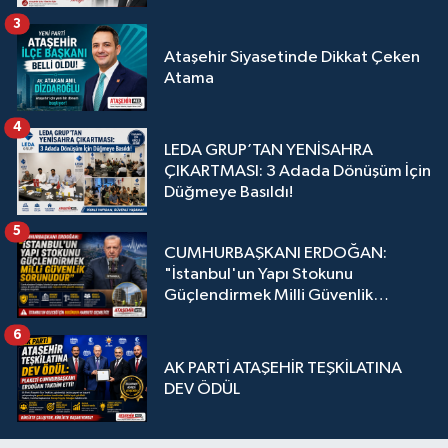
3
Ataşehir Siyasetinde Dikkat Çeken
Atama
4
LEDA GRUP’TAN YENİSAHRA
ÇIKARTMASI: 3 Adada Dönüşüm İçin
Düğmeye Basıldı!
5
CUMHURBAŞKANI ERDOĞAN:
"İstanbul'un Yapı Stokunu
Güçlendirmek Milli Güvenlik
Sorunudur"
6
AK PARTİ ATAŞEHİR TEŞKİLATINA
DEV ÖDÜL