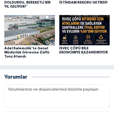
DOLDURDU, BEREKETLİ BİR
İSTİHDAM REKORU GETİRDİ!
YIL GELİYOR!"
Adel Kalemcilik'te Genel
İSVEÇ ÇÖPÜ BİLE
Müdürlük Görevine Zülfü
EKONOMİYE KAZANDIRIYOR
Tunç Atandı
Yorumlar