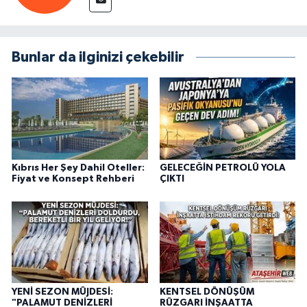
Bunlar da ilginizi çekebilir
Kıbrıs Her Şey Dahil Oteller:
GELECEĞİN PETROLÜ YOLA
Fiyat ve Konsept Rehberi
ÇIKTI
YENİ SEZON MÜJDESİ:
KENTSEL DÖNÜŞÜM
"PALAMUT DENİZLERİ
RÜZGARI İNŞAATTA