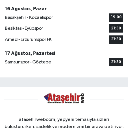
16 Ağustos, Pazar
Başakşehir - Kocaelispor
19:00
Beşiktaş - Eyüpspor
21:30
Amed - Erzurumspor FK
21:30
17 Ağustos, Pazartesi
Samsunspor - Göztepe
21:30
atasehirwebcom, yepyeni temasıyla sizleri
buluştururken, sadelik ve modernizmi bir araya getiriyor.