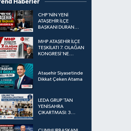
rend Haberler
CHP’NİN YENİ
ATAŞEHİR İLÇE
BAŞKANI DURAN
ACAR OLDU
MHP ATAŞEHİR İLÇE
TEŞKİLATI 7. OLAĞAN
KONGRESİ'NE
HAZIRLANIYOR!
Ataşehir Siyasetinde
Dikkat Çeken Atama
LEDA GRUP’TAN
YENİSAHRA
ÇIKARTMASI: 3
Adada Dönüşüm İçin
Düğmeye Basıldı!
CUMHURBAŞKANI