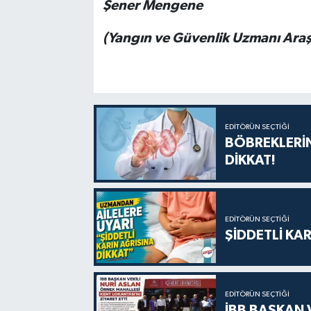
Şener Mengene
(Yangın ve Güvenlik Uzmanı Araş
EDITÖRÜN SEÇTIĞI
BÖBREKLERİN
DİKKAT!
EDITÖRÜN SEÇTIĞI
ŞİDDETLİ KAR
EDITÖRÜN SEÇTIĞI
İBB BAŞKAN 