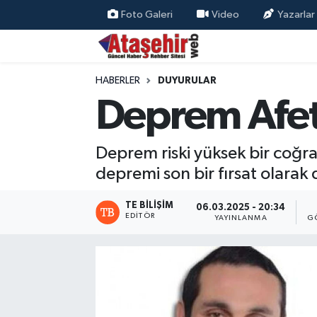
Foto Galeri
Video
Yazarlar
Hava Durumu
HABERLER
DUYURULAR
Trafik Durumu
Deprem Afet 
Süper Lig Puan Durumu ve Fikstür
Deprem riski yüksek bir coğra
Tüm Manşetler
depremi son bir fırsat olarak
Son Dakika Haberleri
TE BILIŞIM
06.03.2025 - 20:34
EDITÖR
YAYINLANMA
G
Haber Arşivi