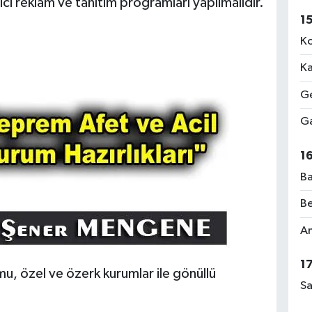
rici reklam ve tanıtım programları yapılmalıdır.
1
Ko
Ka
Ge
Ga
1
Ba
Be
Am
1
u, özel ve özerk kurumlar ile gönüllü
Sa