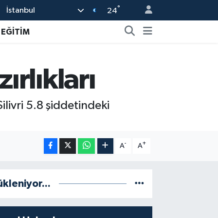
°
İstanbul
24
EĞİTİM
rlıkları
livri 5.8 şiddetindeki
-
+
A
A
ükleniyor...