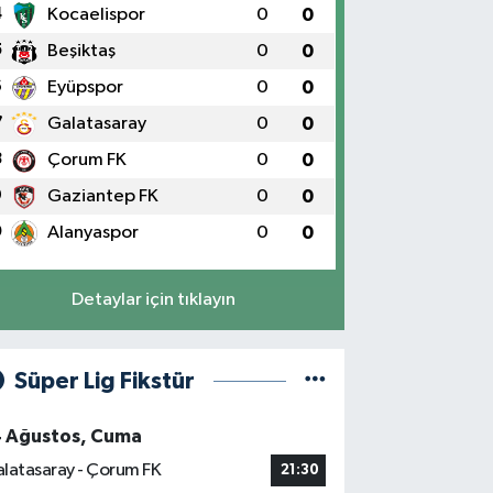
4
Kocaelispor
0
0
5
Beşiktaş
0
0
6
Eyüpspor
0
0
7
Galatasaray
0
0
8
Çorum FK
0
0
9
Gaziantep FK
0
0
0
Alanyaspor
0
0
Detaylar için tıklayın
Süper Lig Fikstür
4 Ağustos, Cuma
latasaray - Çorum FK
21:30