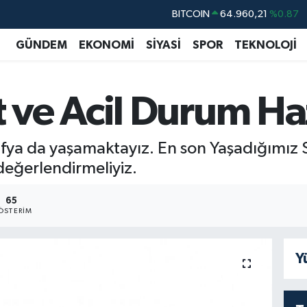
DOLAR
47,7436
%0.18
EURO
55,2510
%0.32
GÜNDEM
EKONOMİ
SİYASİ
SPOR
TEKNOLOJİ
STERLİN
64,4811
%0.38
GRAM ALTIN
6660.55
%0.03
ve Acil Durum Hazı
BİST100
13.779
%-14
fya da yaşamaktayız. En son Yaşadığımız Si
 değerlendirmeliyiz.
65
ÖSTERIM
Y