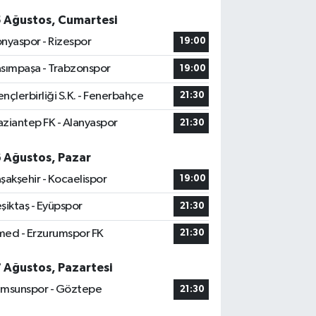
5 Ağustos, Cumartesi
nyaspor - Rizespor
19:00
sımpaşa - Trabzonspor
19:00
nçlerbirliği S.K. - Fenerbahçe
21:30
ziantep FK - Alanyaspor
21:30
6 Ağustos, Pazar
şakşehir - Kocaelispor
19:00
şiktaş - Eyüpspor
21:30
ed - Erzurumspor FK
21:30
7 Ağustos, Pazartesi
msunspor - Göztepe
21:30