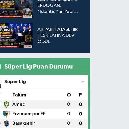
ERDOĞAN:
"İstanbul'un Yapı
Stokunu
Güçlendirmek Milli
AK PARTİ ATAŞEHİR
Güvenlik Sorunudur"
TEŞKİLATINA DEV
ÖDÜL
Süper Lig Puan Durumu
Süper Lig
#
Takım
O
P
1
Amed
0
0
2
Erzurumspor FK
0
0
3
Başakşehir
0
0