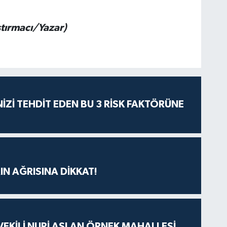
tırmacı/Yazar)
İZİ TEHDİT EDEN BU 3 RİSK FAKTÖRÜNE
IN AĞRISINA DİKKAT!
VEKİLİ NURİ ASLAN ÖRNEK MAHALLESİ