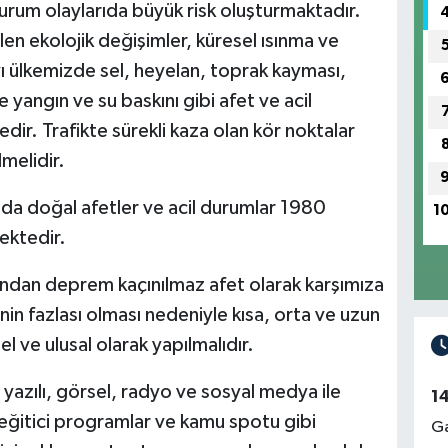
 durum olaylarıda büyük risk oluşturmaktadır.
 ekolojik değişimler, küresel ısınma ve
yı ülkemizde sel, heyelan, toprak kayması,
le yangın ve su baskını gibi afet ve acil
ir. Trafikte sürekli kaza olan kör noktalar
lmelidir.
a doğal afetler ve acil durumlar 1980
1
ektedir.
ından deprem kaçınılmaz afet olarak karşımıza
nin fazlası olması nedeniyle kısa, orta ve uzun
l ve ulusal olarak yapılmalıdır.
n yazılı, görsel, radyo ve sosyal medya ile
1
eğitici programlar ve kamu spotu gibi
Ga