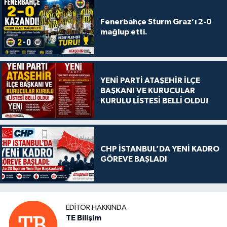
Fenerbahçe Sturm Graz’ı 2-0
mağlup etti.
YENİ PARTİ ATAŞEHİR İLÇE
BAŞKANI VE KURUCULAR
KURULU LİSTESİ BELLİ OLDU!
CHP İSTANBUL’DA YENİ KADRO
GÖREVE BAŞLADI
EDITÖR HAKKINDA
TE Bilişim