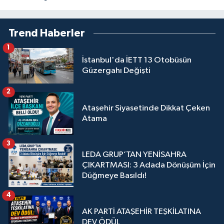
Trend Haberler
1
İstanbul'da İETT 13 Otobüsün
Güzergahı Değişti
2
Ataşehir Siyasetinde Dikkat Çeken
Atama
3
LEDA GRUP’TAN YENİSAHRA
ÇIKARTMASI: 3 Adada Dönüşüm İçin
Düğmeye Basıldı!
4
AK PARTİ ATAŞEHİR TEŞKİLATINA
DEV ÖDÜL