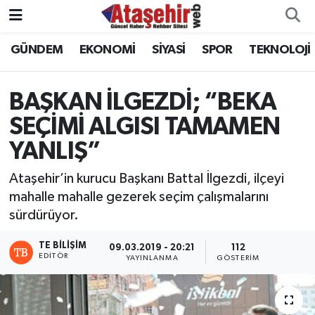
GÜNDEM
EKONOMİ
SİYASİ
SPOR
TEKNOLOJİ
Hava Durumu
Trafik Durumu
BAŞKAN İLGEZDİ; “BEKA
SEÇİMİ ALGISI TAMAMEN
Süper Lig Puan Durumu ve Fikstür
YANLIŞ”
Tüm Manşetler
Ataşehir’in kurucu Başkanı Battal İlgezdi, ilçeyi
mahalle mahalle gezerek seçim çalışmalarını
Son Dakika Haberleri
sürdürüyor.
Haber Arşivi
TE BILIŞIM
09.03.2019 - 20:21
112
EDITÖR
YAYINLANMA
GÖSTERIM