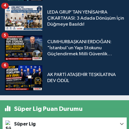
4
LEDA GRUP’TAN YENİSAHRA
ÇIKARTMASI: 3 Adada Dönüşüm İçin
Düğmeye Basıldı!
5
CUMHURBAŞKANI ERDOĞAN:
"İstanbul'un Yapı Stokunu
Güçlendirmek Milli Güvenlik
Sorunudur"
6
AK PARTİ ATAŞEHİR TEŞKİLATINA
DEV ÖDÜL
Süper Lig Puan Durumu
Süper Lig