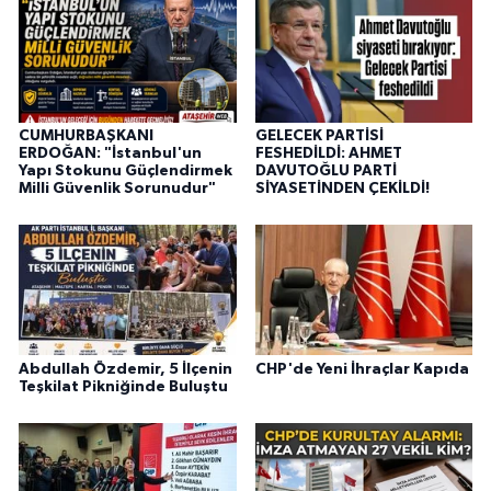
CUMHURBAŞKANI
GELECEK PARTİSİ
ERDOĞAN: "İstanbul'un
FESHEDİLDİ: AHMET
Yapı Stokunu Güçlendirmek
DAVUTOĞLU PARTİ
Milli Güvenlik Sorunudur"
SİYASETİNDEN ÇEKİLDİ!
Abdullah Özdemir, 5 İlçenin
CHP'de Yeni İhraçlar Kapıda
Teşkilat Pikniğinde Buluştu