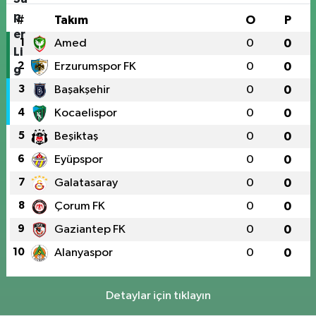
#
Takım
O
P
1
Amed
0
0
2
Erzurumspor FK
0
0
3
Başakşehir
0
0
4
Kocaelispor
0
0
5
Beşiktaş
0
0
6
Eyüpspor
0
0
7
Galatasaray
0
0
8
Çorum FK
0
0
9
Gaziantep FK
0
0
10
Alanyaspor
0
0
Detaylar için tıklayın