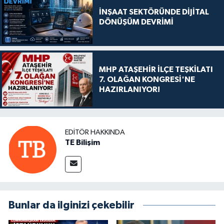
İNŞAAT SEKTÖRÜNDE DİJİTAL
DÖNÜŞÜM DEVRİMİ
MHP ATAŞEHİR İLÇE TEŞKİLATI
7. OLAĞAN KONGRESİ'NE
HAZIRLANIYOR!
EDITÖR HAKKINDA
TE Bilişim
Bunlar da ilginizi çekebilir