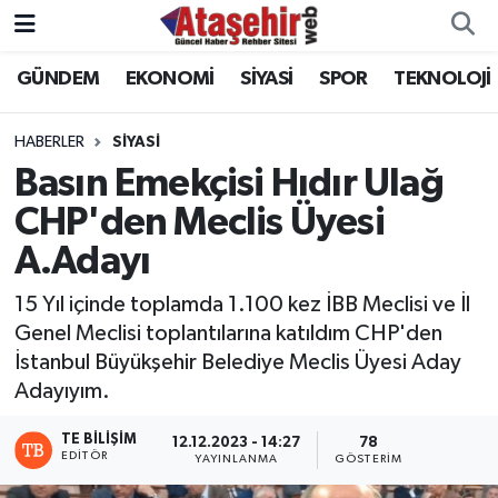
GÜNDEM
EKONOMİ
SİYASİ
SPOR
TEKNOLOJİ
Hava Durumu
Trafik Durumu
HABERLER
SİYASİ
Basın Emekçisi Hıdır Ulağ
Süper Lig Puan Durumu ve Fikstür
CHP'den Meclis Üyesi
A.Adayı
Tüm Manşetler
15 Yıl içinde toplamda 1.100 kez İBB Meclisi ve İl
Son Dakika Haberleri
Genel Meclisi toplantılarına katıldım CHP'den
İstanbul Büyükşehir Belediye Meclis Üyesi Aday
Haber Arşivi
Adayıyım.
TE BILIŞIM
12.12.2023 - 14:27
78
EDITÖR
YAYINLANMA
GÖSTERIM