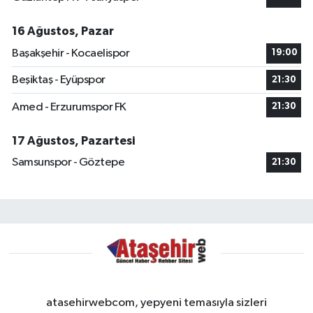
16 Ağustos, Pazar
Başakşehir - Kocaelispor
19:00
Beşiktaş - Eyüpspor
21:30
Amed - Erzurumspor FK
21:30
17 Ağustos, Pazartesi
Samsunspor - Göztepe
21:30
atasehirwebcom, yepyeni temasıyla sizleri