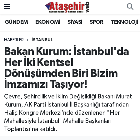
GÜNDEM
EKONOMİ
SİYASİ
SPOR
TEKNOLOJİ
Hava Durumu
Trafik Durumu
HABERLER
İSTANBUL
Bakan Kurum: İstanbul'da
Süper Lig Puan Durumu ve Fikstür
Her İki Kentsel
Dönüşümden Biri Bizim
Tüm Manşetler
İmzamızı Taşıyor!
Son Dakika Haberleri
Çevre, Şehircilik ve İklim Değişikliği Bakanı Murat
Haber Arşivi
Kurum, AK Parti İstanbul İl Başkanlığı tarafından
Haliç Kongre Merkezi’nde düzenlenen "Her
Mahallesiyle İstanbul" Mahalle Başkanları
Toplantısı'na katıldı.