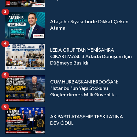
3
Ataşehir Siyasetinde Dikkat Çeken
Atama
4
LEDA GRUP’TAN YENİSAHRA
ÇIKARTMASI: 3 Adada Dönüşüm İçin
Düğmeye Basıldı!
5
CUMHURBAŞKANI ERDOĞAN:
"İstanbul'un Yapı Stokunu
Güçlendirmek Milli Güvenlik
Sorunudur"
6
AK PARTİ ATAŞEHİR TEŞKİLATINA
DEV ÖDÜL