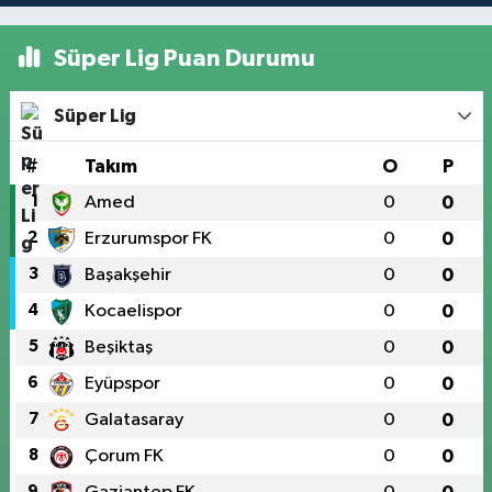
Süper Lig Puan Durumu
Süper Lig
#
Takım
O
P
1
Amed
0
0
2
Erzurumspor FK
0
0
3
Başakşehir
0
0
4
Kocaelispor
0
0
5
Beşiktaş
0
0
6
Eyüpspor
0
0
7
Galatasaray
0
0
8
Çorum FK
0
0
9