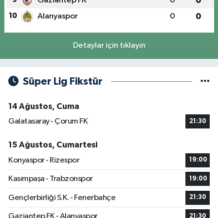
Gaziantep FK
0
0
10
Alanyaspor
0
0
Detaylar için tıklayın
Süper Lig Fikstür
14 Ağustos, Cuma
Galatasaray - Çorum FK
21:30
15 Ağustos, Cumartesi
Konyaspor - Rizespor
19:00
Kasımpaşa - Trabzonspor
19:00
Gençlerbirliği S.K. - Fenerbahçe
21:30
Gaziantep FK - Alanyaspor
21:30