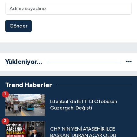
Gönder
Yükleniyor...
Trend Haberler
1
İstanbul'da İETT 13 Otobüsün
Güzergahı Değişti
2
CHP’NİN YENİ ATAŞEHİR İLÇE
BAŞKANI DURAN ACAR OLDU