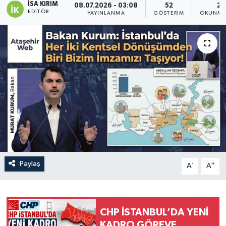
İSA KIRIM
08.07.2026 - 03:08
52
2 
EDITÖR
YAYINLANMA
GÖSTERIM
OKUNMA 
Paylaş
-
+
A
A
CHP İSTANBUL’DA YENİ
KADRO GÖREVE