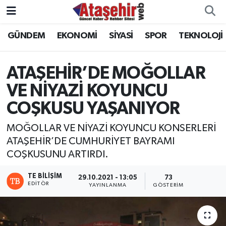
GÜNDEM
EKONOMİ
SİYASİ
SPOR
TEKNOLOJİ
Hava Durumu
Trafik Durumu
ATAŞEHİR’DE MOĞOLLAR
VE NİYAZİ KOYUNCU
Süper Lig Puan Durumu ve Fikstür
COŞKUSU YAŞANIYOR
Tüm Manşetler
MOĞOLLAR VE NİYAZİ KOYUNCU KONSERLERİ
ATAŞEHİR’DE CUMHURİYET BAYRAMI
Son Dakika Haberleri
COŞKUSUNU ARTIRDI.
Haber Arşivi
TE BILIŞIM
29.10.2021 - 13:05
73
EDITÖR
YAYINLANMA
GÖSTERIM