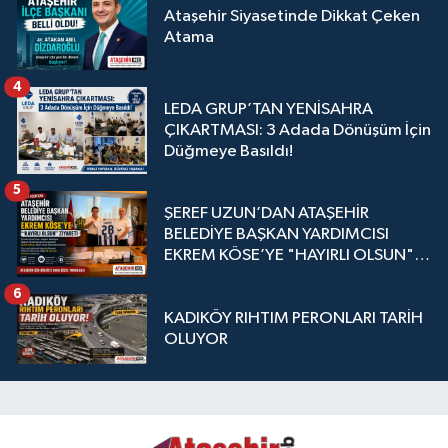
Ataşehir Siyasetinde Dikkat Çeken
Atama
4
LEDA GRUP’TAN YENİSAHRA
ÇIKARTMASI: 3 Adada Dönüşüm İçin
Düğmeye Basıldı!
5
ŞEREF UZUN’DAN ATAŞEHİR
BELEDİYE BAŞKAN YARDIMCISI
EKREM KÖSE’YE "HAYIRLI OLSUN"
ZİYARETİ
6
KADIKÖY RIHTIM PERONLARI TARİH
OLUYOR