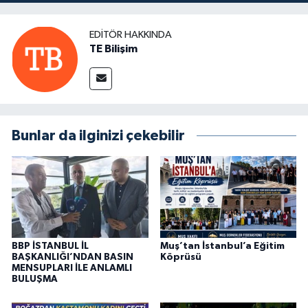
EDITÖR HAKKINDA
TE Bilişim
Bunlar da ilginizi çekebilir
BBP İSTANBUL İL
Muş’tan İstanbul’a Eğitim
BAŞKANLIĞI’NDAN BASIN
Köprüsü
MENSUPLARI İLE ANLAMLI
BULUŞMA