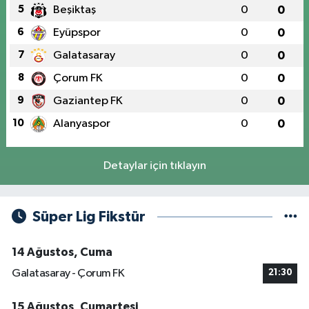
5
Beşiktaş
0
0
6
Eyüpspor
0
0
7
Galatasaray
0
0
8
Çorum FK
0
0
9
Gaziantep FK
0
0
10
Alanyaspor
0
0
Detaylar için tıklayın
Süper Lig Fikstür
14 Ağustos, Cuma
Galatasaray - Çorum FK
21:30
15 Ağustos, Cumartesi