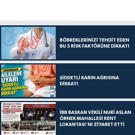
BÖBREKLERİNİZİ TEHDİT EDEN
BU 3 RİSK FAKTÖRÜNE DİKKAT!
ŞİDDETLİ KARIN AĞRISINA
DİKKAT!
İBB BAŞKAN VEKİLİ NURİ ASLAN
ÖRNEK MAHALLESİ KENT
LOKANTASI'NI ZİYARET ETTİ