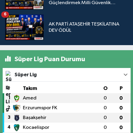
Güçlendirmek Milli Güvenlik
Sorunudur"
6
AK PARTİ ATAŞEHİR TEŞKİLATINA
DEV ÖDÜL
Süper Lig Puan Durumu
Süper Lig
#
Takım
O
P
1
Amed
0
0
2
Erzurumspor FK
0
0
3
Başakşehir
0
0
4
Kocaelispor
0
0