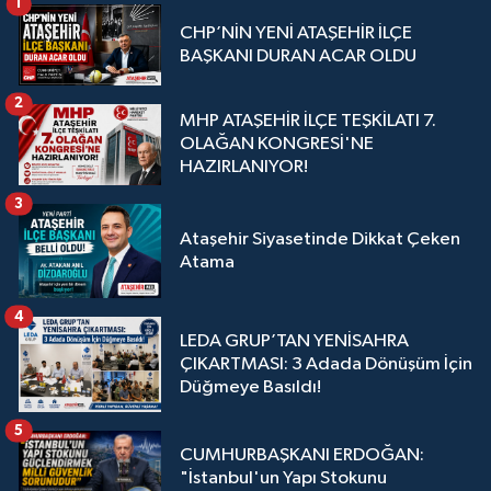
1
CHP’NİN YENİ ATAŞEHİR İLÇE
BAŞKANI DURAN ACAR OLDU
2
MHP ATAŞEHİR İLÇE TEŞKİLATI 7.
OLAĞAN KONGRESİ'NE
HAZIRLANIYOR!
3
Ataşehir Siyasetinde Dikkat Çeken
Atama
4
LEDA GRUP’TAN YENİSAHRA
ÇIKARTMASI: 3 Adada Dönüşüm İçin
Düğmeye Basıldı!
5
CUMHURBAŞKANI ERDOĞAN:
"İstanbul'un Yapı Stokunu