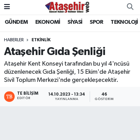
GÜNDEM
EKONOMİ
SİYASİ
SPOR
TEKNOLOJİ
Hava Durumu
Trafik Durumu
HABERLER
ETKİNLİK
Ataşehir Gıda Şenliği
Süper Lig Puan Durumu ve Fikstür
Ataşehir Kent Konseyi tarafından bu yıl 4'ncüsü
Tüm Manşetler
düzenlenecek Gıda Şenliği, 15 Ekim'de Ataşehir
Sivil Toplum Merkezi'nde gerçekleşecektir.
Son Dakika Haberleri
TE BILIŞIM
14.10.2023 - 13:34
46
EDITÖR
YAYINLANMA
GÖSTERIM
Haber Arşivi