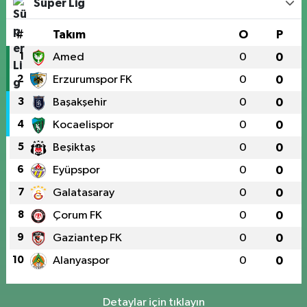
Süper Lig
#
Takım
O
P
1
Amed
0
0
2
Erzurumspor FK
0
0
3
Başakşehir
0
0
4
Kocaelispor
0
0
5
Beşiktaş
0
0
6
Eyüpspor
0
0
7
Galatasaray
0
0
8
Çorum FK
0
0
9
Gaziantep FK
0
0
10
Alanyaspor
0
0
Detaylar için tıklayın