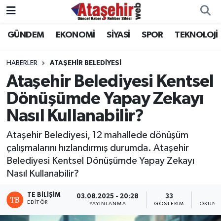
GÜNDEM
EKONOMİ
SİYASİ
SPOR
TEKNOLOJİ
Hava Durumu
Trafik Durumu
HABERLER
ATAŞEHİR BELEDİYESİ
Ataşehir Belediyesi Kentsel
Süper Lig Puan Durumu ve Fikstür
Dönüşümde Yapay Zekayı
Nasıl Kullanabilir?
Tüm Manşetler
Ataşehir Belediyesi, 12 mahallede dönüşüm
Son Dakika Haberleri
çalışmalarını hızlandırmış durumda. Ataşehir
Belediyesi Kentsel Dönüşümde Yapay Zekayı
Haber Arşivi
Nasıl Kullanabilir?
TE BILIŞIM
03.08.2025 - 20:28
33
2
EDITÖR
YAYINLANMA
GÖSTERIM
OKUNM