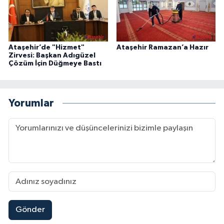
Ataşehir’de "Hizmet"
Ataşehir Ramazan’a Hazır
Zirvesi: Başkan Adıgüzel
Çözüm İçin Düğmeye Bastı
Yorumlar
Gönder