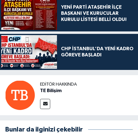
YENİ PARTİ ATAŞEHİR İLÇE
BAŞKANI VE KURUCULAR
KURULU LİSTESİ BELLİ OLDU!
CHP İSTANBUL’DA YENİ KADRO
GÖREVE BAŞLADI
EDITÖR HAKKINDA
TE Bilişim
Bunlar da ilginizi çekebilir