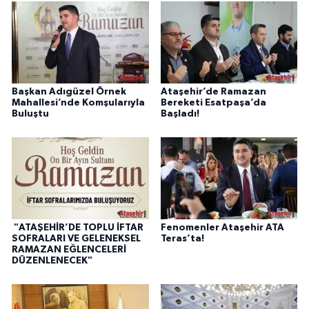
Başkan Adıgüzel Örnek
Ataşehir’de Ramazan
Mahallesi’nde Komşularıyla
Bereketi Esatpaşa’da
Buluştu
Başladı!
"ATAŞEHİR’DE TOPLU İFTAR
Fenomenler Ataşehir ATA
SOFRALARI VE GELENEKSEL
Teras’ta!
RAMAZAN EĞLENCELERİ
DÜZENLENECEK"