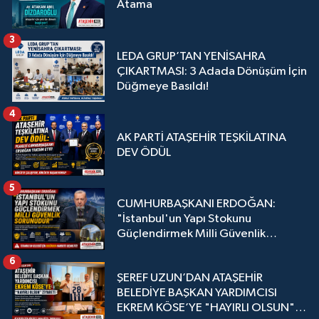
Atama
3
LEDA GRUP’TAN YENİSAHRA
ÇIKARTMASI: 3 Adada Dönüşüm İçin
Düğmeye Basıldı!
4
AK PARTİ ATAŞEHİR TEŞKİLATINA
DEV ÖDÜL
5
CUMHURBAŞKANI ERDOĞAN:
"İstanbul'un Yapı Stokunu
Güçlendirmek Milli Güvenlik
Sorunudur"
6
ŞEREF UZUN’DAN ATAŞEHİR
BELEDİYE BAŞKAN YARDIMCISI
EKREM KÖSE’YE "HAYIRLI OLSUN"