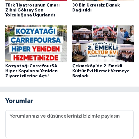
Türk Tiyatrosunun Çınarı
30 Bin Ücretsiz Ekmek
Zihni Göktay Son
Dağıtıldı
Yolculuğuna Uğurlandı
Kozyatağı CarrefourSA
Çekmeköy’de 2. Emekli
Hiper Kapılarını Yeniden
Kültür Evi Hizmet Vermeye
Ziyaretçilerine Açtı!
Başladı.
Yorumlar