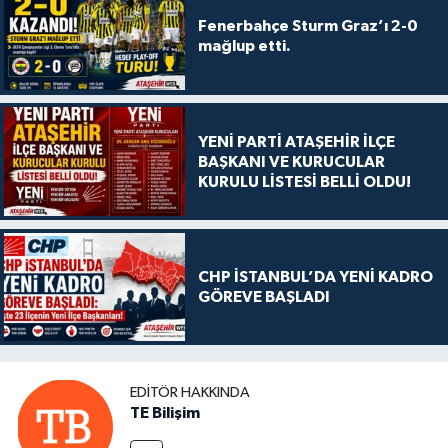
Fenerbahçe Sturm Graz’ı 2-0
mağlup etti.
YENİ PARTİ ATAŞEHİR İLÇE
BAŞKANI VE KURUCULAR
KURULU LİSTESİ BELLİ OLDU!
CHP İSTANBUL’DA YENİ KADRO
GÖREVE BAŞLADI
EDITÖR HAKKINDA
TE Bilişim