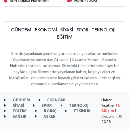
Son Dakika Haberleri
Haber Arşivi
GÜNDEM
EKONOMİ
SİYASİ
SPOR
TEKNOLOJİ
EĞİTİM
Sitede yayınlanan içerik ve yorumlardan yazarları sorumludur.
Yayınlanan yorumlardan Ataşehir | Ataşehir Haber - Ataşehir
Haberleri sorumlu tutulamaz. Sitedeki tüm harici linkler ayrı bir
sayfada açılır. Sitemizde yayınlanan haber, köşe yazıları ve
fotoğraflar izin alınmaksızın kaynak gösterilse dahi, herhangi bir
ortamda kullanılamaz ve yayınlanamaz
Haber
GÜNDEM
EKONOMİ
Yazılımı:
TE
SİYASİ
SPOR
TEKNOLOJİ
Bilişim
|
EĞİTİM
İLGİNÇ
ETKİNLİK
Copyright ©
SAĞLIK
ASKER
2026