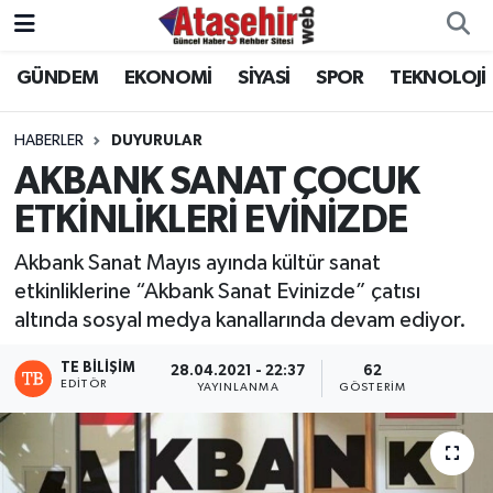
GÜNDEM
EKONOMİ
SİYASİ
SPOR
TEKNOLOJİ
Hava Durumu
Trafik Durumu
HABERLER
DUYURULAR
AKBANK SANAT ÇOCUK
Süper Lig Puan Durumu ve Fikstür
ETKİNLİKLERİ EVİNİZDE
Tüm Manşetler
Akbank Sanat Mayıs ayında kültür sanat
etkinliklerine “Akbank Sanat Evinizde” çatısı
Son Dakika Haberleri
altında sosyal medya kanallarında devam ediyor.
Haber Arşivi
TE BILIŞIM
28.04.2021 - 22:37
62
EDITÖR
YAYINLANMA
GÖSTERIM