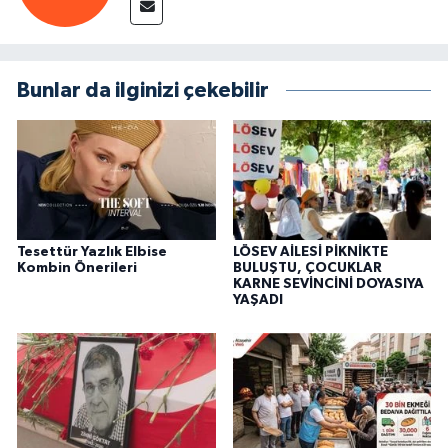
Bunlar da ilginizi çekebilir
Tesettür Yazlık Elbise
LÖSEV AİLESİ PİKNİKTE
Kombin Önerileri
BULUŞTU, ÇOCUKLAR
KARNE SEVİNCİNİ DOYASIYA
YAŞADI