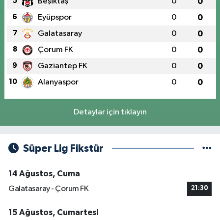
5
Beşiktaş
0
0
6
Eyüpspor
0
0
7
Galatasaray
0
0
8
Çorum FK
0
0
9
Gaziantep FK
0
0
10
Alanyaspor
0
0
Detaylar için tıklayın
Süper Lig Fikstür
14 Ağustos, Cuma
Galatasaray - Çorum FK
21:30
15 Ağustos, Cumartesi