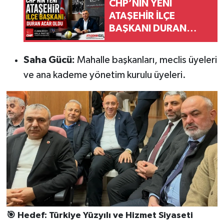
CHP’NİN YENİ
ATAŞEHİR İLÇE
BAŞKANI DURAN
ACAR OLDU
Saha Gücü:
Mahalle başkanları, meclis üyeleri
ve ana kademe yönetim kurulu üyeleri.
🎯 Hedef: Türkiye Yüzyılı ve Hizmet Siyaseti