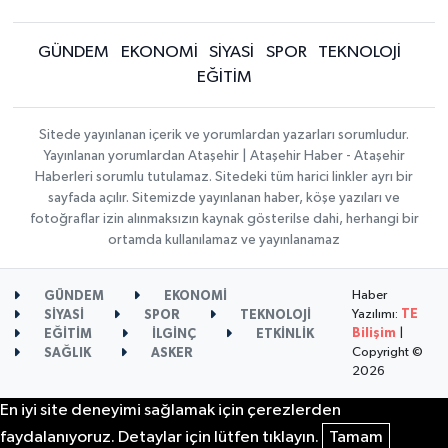
GÜNDEM
EKONOMİ
SİYASİ
SPOR
TEKNOLOJİ
EĞİTİM
Sitede yayınlanan içerik ve yorumlardan yazarları sorumludur.
Yayınlanan yorumlardan Ataşehir | Ataşehir Haber - Ataşehir
Haberleri sorumlu tutulamaz. Sitedeki tüm harici linkler ayrı bir
sayfada açılır. Sitemizde yayınlanan haber, köşe yazıları ve
fotoğraflar izin alınmaksızın kaynak gösterilse dahi, herhangi bir
ortamda kullanılamaz ve yayınlanamaz
Haber
GÜNDEM
EKONOMİ
Yazılımı:
TE
SİYASİ
SPOR
TEKNOLOJİ
Bilişim
|
EĞİTİM
İLGİNÇ
ETKİNLİK
Copyright ©
SAĞLIK
ASKER
2026
En iyi site deneyimi sağlamak için çerezlerden
faydalanıyoruz. Detaylar için lütfen tıklayın.
Tamam