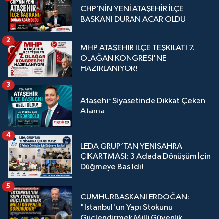
CHP’NİN YENİ ATAŞEHİR İLÇE
BAŞKANI DURAN ACAR OLDU
2
MHP ATAŞEHİR İLÇE TEŞKİLATI 7.
OLAĞAN KONGRESİ'NE
HAZIRLANIYOR!
3
Ataşehir Siyasetinde Dikkat Çeken
Atama
4
LEDA GRUP’TAN YENİSAHRA
ÇIKARTMASI: 3 Adada Dönüşüm İçin
Düğmeye Basıldı!
5
CUMHURBAŞKANI ERDOĞAN:
"İstanbul'un Yapı Stokunu
Güçlendirmek Milli Güvenlik