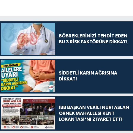
BÖBREKLERİNİZİ TEHDİT EDEN
BU 3 RİSK FAKTÖRÜNE DİKKAT!
ŞİDDETLİ KARIN AĞRISINA
DİKKAT!
İBB BAŞKAN VEKİLİ NURİ ASLAN
ÖRNEK MAHALLESİ KENT
LOKANTASI'NI ZİYARET ETTİ