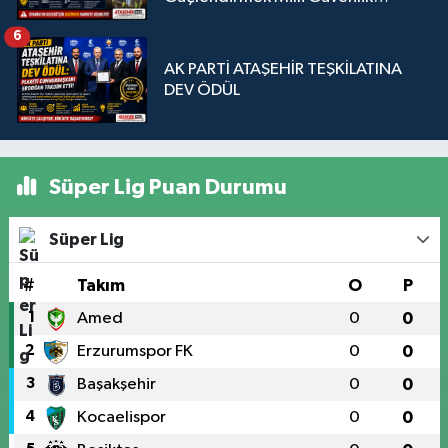
Sorunudur"
6
AK PARTİ ATAŞEHİR TEŞKİLATINA
DEV ÖDÜL
Süper Lig Puan Durumu
Süper Lig
#
Takım
O
P
1
Amed
0
0
2
Erzurumspor FK
0
0
3
Başakşehir
0
0
4
Kocaelispor
0
0