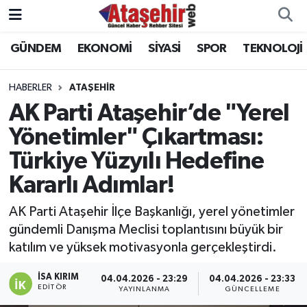
GÜNDEM
EKONOMİ
SİYASİ
SPOR
TEKNOLOJİ
Hava Durumu
Trafik Durumu
HABERLER
ATAŞEHİR
AK Parti Ataşehir’de "Yerel
Süper Lig Puan Durumu ve Fikstür
Yönetimler" Çıkartması:
Türkiye Yüzyılı Hedefine
Tüm Manşetler
Kararlı Adımlar!
Son Dakika Haberleri
AK Parti Ataşehir İlçe Başkanlığı, yerel yönetimler
Haber Arşivi
gündemli Danışma Meclisi toplantısını büyük bir
katılım ve yüksek motivasyonla gerçekleştirdi.
İSA KIRIM
04.04.2026 - 23:29
04.04.2026 - 23:33
EDITÖR
YAYINLANMA
GÜNCELLEME