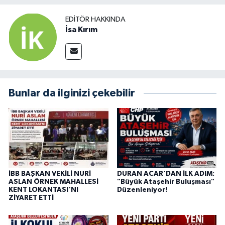
EDITÖR HAKKINDA
İsa Kırım
Bunlar da ilginizi çekebilir
İBB BAŞKAN VEKİLİ NURİ
DURAN ACAR'DAN İLK ADIM:
ASLAN ÖRNEK MAHALLESİ
"Büyük Ataşehir Buluşması"
KENT LOKANTASI'NI
Düzenleniyor!
ZİYARET ETTİ