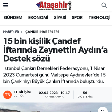
GÜNDEM
EKONOMİ
SİYASİ
SPOR
TEKNOLOJİ
Hava Durumu
Trafik Durumu
HABERLER
ÇANKIRI HABERLERI
15 bin kişilik Çandef
Süper Lig Puan Durumu ve Fikstür
İftarında Zeynettin Aydın’a
Destek sözü
Tüm Manşetler
İstanbul Çankırı Dernekleri Federasyonu, 1 Nisan
Son Dakika Haberleri
2023 Cumartesi günü Maltepe Aydınevler’de 15
bin Çankırılıyı Büyük Çankırı İftarında buluşturdu.
Haber Arşivi
TE BILIŞIM
02.04.2023 - 10:47
56
EDITÖR
YAYINLANMA
GÖSTERIM