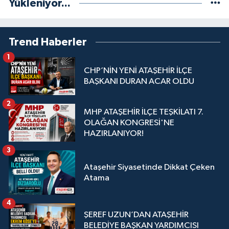
Yükleniyor...
Trend Haberler
1
CHP’NİN YENİ ATAŞEHİR İLÇE
BAŞKANI DURAN ACAR OLDU
2
MHP ATAŞEHİR İLÇE TEŞKİLATI 7.
OLAĞAN KONGRESİ'NE
HAZIRLANIYOR!
3
Ataşehir Siyasetinde Dikkat Çeken
Atama
4
ŞEREF UZUN’DAN ATAŞEHİR
BELEDİYE BAŞKAN YARDIMCISI