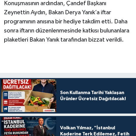
Konuşmasının ardından, Çandef Başkanı
Zeynettin Aydın, Bakan Derya Yanık’a iftar
programının anısına bir hediye takdim etti. Daha
sonra iftarın düzenlenmesinde katkısı bulunanlara
plaketleri Bakan Yanık tarafından bizzat verildi.
Son Kullanma Tarihi Yaklaşan
Ürünler Ücretsiz Dağıtılacak!
Volkan Yılmaz, "İstanbul
Kaderine Terk Edilemez, Fetih