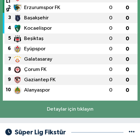
2
Erzurumspor FK
0
0
3
Başakşehir
0
0
4
Kocaelispor
0
0
5
Beşiktaş
0
0
6
Eyüpspor
0
0
7
Galatasaray
0
0
8
Çorum FK
0
0
9
Gaziantep FK
0
0
10
Alanyaspor
0
0
Detaylar için tıklayın
Süper Lig Fikstür