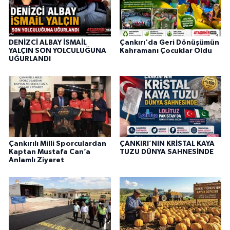
DENİZCİ ALBAY İSMAİL
Çankırı'da Geri Dönüşümün
YALÇIN SON YOLCULUĞUNA
Kahramanı Çocuklar Oldu
UĞURLANDI
Çankırılı Milli Sporculardan
ÇANKIRI’NIN KRİSTAL KAYA
Kaptan Mustafa Can’a
TUZU DÜNYA SAHNESİNDE
Anlamlı Ziyaret