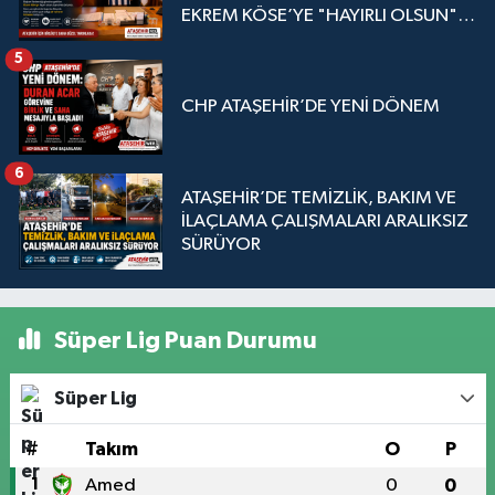
EKREM KÖSE’YE "HAYIRLI OLSUN"
ZİYARETİ
5
CHP ATAŞEHİR’DE YENİ DÖNEM
6
ATAŞEHİR’DE TEMİZLİK, BAKIM VE
İLAÇLAMA ÇALIŞMALARI ARALIKSIZ
SÜRÜYOR
Süper Lig Puan Durumu
Süper Lig
#
Takım
O
P
1
Amed
0
0