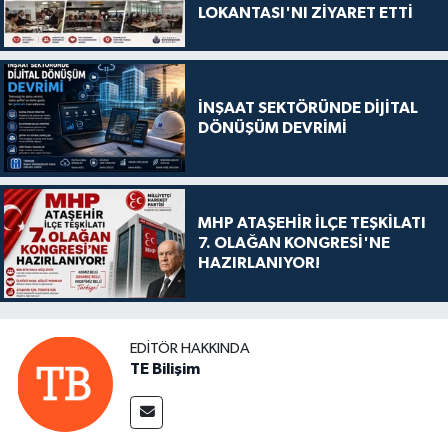
LOKANTASI'NI ZİYARET ETTİ
İNŞAAT SEKTÖRÜNDE DİJİTAL
DÖNÜŞÜM DEVRİMİ
MHP ATAŞEHİR İLÇE TEŞKİLATI
7. OLAĞAN KONGRESİ'NE
HAZIRLANIYOR!
EDITÖR HAKKINDA
TE Bilişim