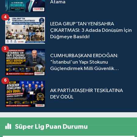
Atama
4
LEDA GRUP’TAN YENİSAHRA
ÇIKARTMASI: 3 Adada Dönüşüm İçin
Düğmeye Basıldı!
5
CUMHURBAŞKANI ERDOĞAN:
"İstanbul'un Yapı Stokunu
Güçlendirmek Milli Güvenlik
Sorunudur"
6
AK PARTİ ATAŞEHİR TEŞKİLATINA
DEV ÖDÜL
Süper Lig Puan Durumu