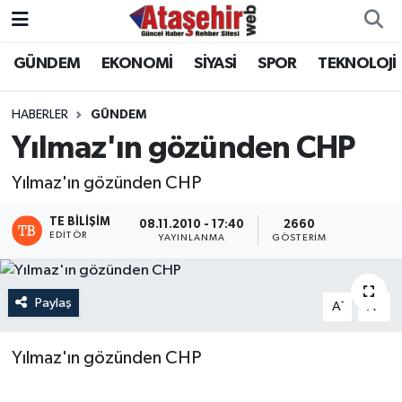
GÜNDEM
EKONOMİ
SİYASİ
SPOR
TEKNOLOJİ
Hava Durumu
Trafik Durumu
HABERLER
GÜNDEM
Yılmaz'ın gözünden CHP
Süper Lig Puan Durumu ve Fikstür
Yılmaz'ın gözünden CHP
Tüm Manşetler
TE BILIŞIM
08.11.2010 - 17:40
2660
EDITÖR
YAYINLANMA
GÖSTERIM
Son Dakika Haberleri
Haber Arşivi
Paylaş
-
+
A
A
Yılmaz'ın gözünden CHP