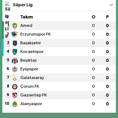
Süper Lig
#
Takım
O
P
1
Amed
0
0
2
Erzurumspor FK
0
0
3
Başakşehir
0
0
4
Kocaelispor
0
0
5
Beşiktaş
0
0
6
Eyüpspor
0
0
7
Galatasaray
0
0
8
Çorum FK
0
0
9
Gaziantep FK
0
0
10
Alanyaspor
0
0