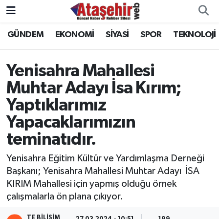
GÜNDEM
EKONOMİ
SİYASİ
SPOR
TEKNOLOJİ
Hava Durumu
Trafik Durumu
Yenisahra Mahallesi
Muhtar Adayı İsa Kırım;
Süper Lig Puan Durumu ve Fikstür
Yaptıklarımız
Tüm Manşetler
Yapacaklarımızın
teminatıdır.
Son Dakika Haberleri
Yenisahra Eğitim Kültür ve Yardımlaşma Derneği
Haber Arşivi
Başkanı; Yenisahra Mahallesi Muhtar Adayı İSA
KIRIM Mahallesi için yapmış olduğu örnek
çalışmalarla ön plana çıkıyor.
TE BILIŞIM