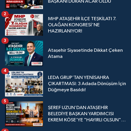
BAŞKANI DURAN ACAR OLDU
2
MHP ATAŞEHİR İLÇE TEŞKİLATI 7.
OLAĞAN KONGRESİ'NE
HAZIRLANIYOR!
3
Ataşehir Siyasetinde Dikkat Çeken
Atama
4
LEDA GRUP’TAN YENİSAHRA
ÇIKARTMASI: 3 Adada Dönüşüm İçin
Düğmeye Basıldı!
5
ŞEREF UZUN’DAN ATAŞEHİR
BELEDİYE BAŞKAN YARDIMCISI
EKREM KÖSE’YE "HAYIRLI OLSUN"
ZİYARETİ