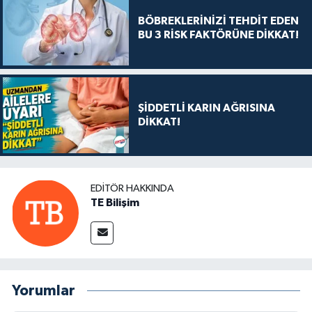
BÖBREKLERİNİZİ TEHDİT EDEN
BU 3 RİSK FAKTÖRÜNE DİKKAT!
ŞİDDETLİ KARIN AĞRISINA
DİKKAT!
EDITÖR HAKKINDA
TE Bilişim
Yorumlar