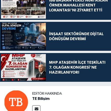
İBB BAŞKAN VEKİLİ NURİ ASLAN
ÖRNEK MAHALLESİ KENT
LOKANTASI'NI ZİYARET ETTİ
İNŞAAT SEKTÖRÜNDE DİJİTAL
DÖNÜŞÜM DEVRİMİ
MHP ATAŞEHİR İLÇE TEŞKİLATI
7. OLAĞAN KONGRESİ'NE
HAZIRLANIYOR!
EDITÖR HAKKINDA
TE Bilişim