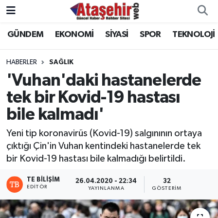
GÜNDEM
EKONOMİ
SİYASİ
SPOR
TEKNOLOJİ
Hava Durumu
Trafik Durumu
HABERLER
SAĞLIK
'Vuhan'daki hastanelerde
Süper Lig Puan Durumu ve Fikstür
tek bir Kovid-19 hastası
bile kalmadı'
Tüm Manşetler
Yeni tip koronavirüs (Kovid-19) salgınının ortaya
Son Dakika Haberleri
çıktığı Çin'in Vuhan kentindeki hastanelerde tek
bir Kovid-19 hastası bile kalmadığı belirtildi.
Haber Arşivi
TE BILIŞIM
26.04.2020 - 22:34
32
EDITÖR
YAYINLANMA
GÖSTERIM