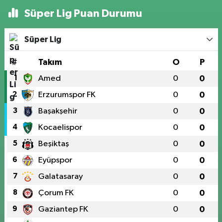
Süper Lig Puan Durumu
Süper Lig
#
Takım
O
P
1
Amed
0
0
2
Erzurumspor FK
0
0
3
Başakşehir
0
0
4
Kocaelispor
0
0
5
Beşiktaş
0
0
6
Eyüpspor
0
0
7
Galatasaray
0
0
8
Çorum FK
0
0
9
Gaziantep FK
0
0