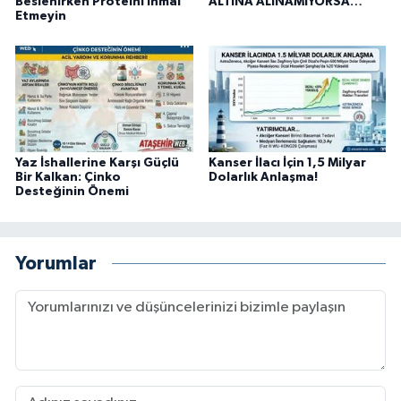
Beslenirken Proteini İhmal
ALTINA ALINAMIYORSA…
Etmeyin
Yaz İshallerine Karşı Güçlü
Kanser İlacı İçin 1,5 Milyar
Bir Kalkan: Çinko
Dolarlık Anlaşma!
Desteğinin Önemi
Yorumlar