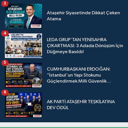
3
Ataşehir Siyasetinde Dikkat Çeken
Atama
4
LEDA GRUP’TAN YENİSAHRA
ÇIKARTMASI: 3 Adada Dönüşüm İçin
Düğmeye Basıldı!
5
CUMHURBAŞKANI ERDOĞAN:
"İstanbul'un Yapı Stokunu
Güçlendirmek Milli Güvenlik
Sorunudur"
6
AK PARTİ ATAŞEHİR TEŞKİLATINA
DEV ÖDÜL