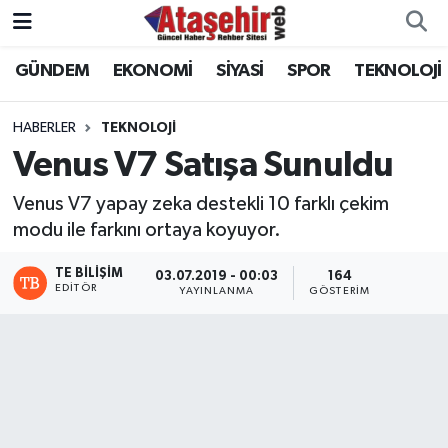
GÜNDEM
EKONOMİ
SİYASİ
SPOR
TEKNOLOJİ
Hava Durumu
Trafik Durumu
HABERLER
TEKNOLOJİ
Venus V7 Satışa Sunuldu
Süper Lig Puan Durumu ve Fikstür
Venus V7 yapay zeka destekli 10 farklı çekim
Tüm Manşetler
modu ile farkını ortaya koyuyor.
TE BILIŞIM
03.07.2019 - 00:03
164
Son Dakika Haberleri
EDITÖR
YAYINLANMA
GÖSTERIM
Haber Arşivi