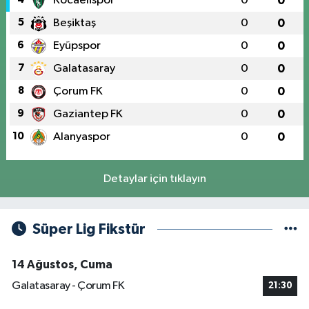
Kocaelispor
0
0
5
Beşiktaş
0
0
6
Eyüpspor
0
0
7
Galatasaray
0
0
8
Çorum FK
0
0
9
Gaziantep FK
0
0
10
Alanyaspor
0
0
Detaylar için tıklayın
Süper Lig Fikstür
14 Ağustos, Cuma
Galatasaray - Çorum FK
21:30