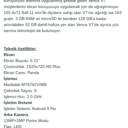
koruyucusu telefona uygulanmış şekilde gelen Venus V7,
müşterilerini ekran koruyucuyu uygulamak için de uğraştırmıyor.
155.4x71.8x8.11 mm’lik ölçülere sahip olan V7’nin ağırlığı ise 163
gram. 3 GB RAM ve microSD ile beraber 128 GB‘a kadar
artırılabilen 32 GB dahili hafıza yer alan Venus V7’de ayrıca yüz
tanıma teknolojisi de bulunuyor.
Teknik özellikler:
Ekran
Ekran Boyutu: 6.21"
Çözünürlük: 1520x720 HD Plus
Ekran Camı: Panda
İşlemci
Mediatek MT6762V/WB
Çekirdek Sayısı: 8
İşlemci Hızı: 2.0 GHz
İşletim Sistemi
İşletim Sistemi: Android 9 Pie
Arka Kamera
13MP+2MP Portre Modu
Flaş: LED