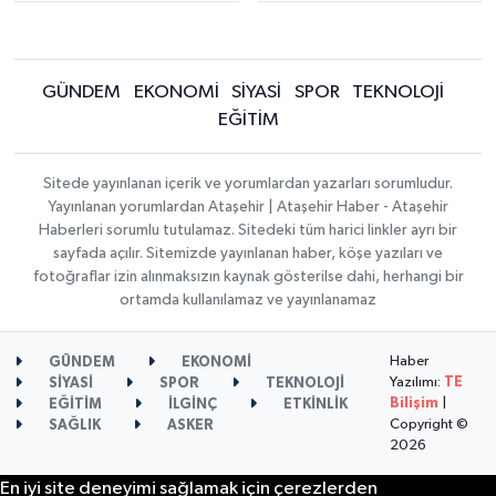
GÜNDEM
EKONOMİ
SİYASİ
SPOR
TEKNOLOJİ
EĞİTİM
Sitede yayınlanan içerik ve yorumlardan yazarları sorumludur.
Yayınlanan yorumlardan Ataşehir | Ataşehir Haber - Ataşehir
Haberleri sorumlu tutulamaz. Sitedeki tüm harici linkler ayrı bir
sayfada açılır. Sitemizde yayınlanan haber, köşe yazıları ve
fotoğraflar izin alınmaksızın kaynak gösterilse dahi, herhangi bir
ortamda kullanılamaz ve yayınlanamaz
Haber
GÜNDEM
EKONOMİ
Yazılımı:
TE
SİYASİ
SPOR
TEKNOLOJİ
Bilişim
|
EĞİTİM
İLGİNÇ
ETKİNLİK
Copyright ©
SAĞLIK
ASKER
2026
En iyi site deneyimi sağlamak için çerezlerden