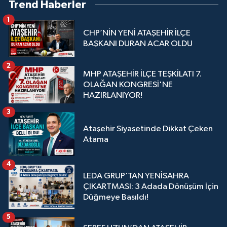
Trend Haberler
1
CHP’NİN YENİ ATAŞEHİR İLÇE
BAŞKANI DURAN ACAR OLDU
2
MHP ATAŞEHİR İLÇE TEŞKİLATI 7.
OLAĞAN KONGRESİ'NE
HAZIRLANIYOR!
3
Ataşehir Siyasetinde Dikkat Çeken
Atama
4
LEDA GRUP’TAN YENİSAHRA
ÇIKARTMASI: 3 Adada Dönüşüm İçin
Düğmeye Basıldı!
5