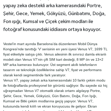
yapay zeka destekli arka kamerasındaki Portre,
Şehir, Gece, Yemek, Gökyüzü, Günbatımı, Doğa,
Fon ışığı, Kumsal ve Çiçek çekim modları ile
fotoğraf konusundaki iddiasını ortaya koyuyor.
Vestel’in mart ayında Barselona’da düzenlenen Mobil Dünya
Kongresi’nde tanıttığı ‘V’ serisinin en yeni üyesi Venus V7, 1699 TL
fiyat etiketiyle satışa çıktı. Venus ailesinin ilk sınırsız damla ekranlı
modeli olan Venus V7’nin çift SIM kart desteği, 8 MP ön ve 13+2
MP arka kamerası bulunuyor. Üst segment akıllı telefonların
tasarım ve teknolojik özelliklerine sahip V7, fiyat ve performans
olarak kendi segmentinde fark yaratıyor.
Venus V7, yapay zekalı arka kamerasındaki 10 farklı çekim modu
ile fotoğraflarda profesyonel bir görüntü sağlıyor. Bu sayede siz hiç
uğraşmadan Venus V7 otomatik olarak ortamı algılayıp Portre,
Şehir, Gece, Yemek, Gökyüzü, Gün Batımı, Doğa, Fon Işığı,
Kumsal ve Bitki çekim modlarına geçiş yapıyor. Venus V7,
kutusunda kendi kılıfı ve ekran koruyucusu ile geliyor. Ekran