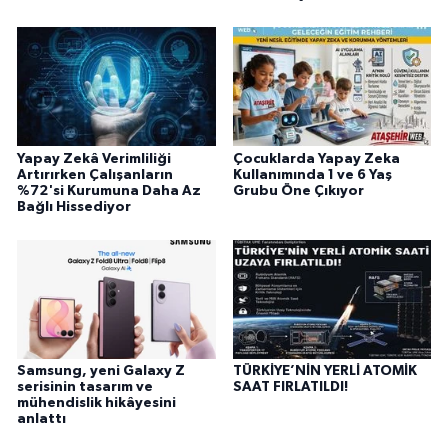
Yapay Zekâ Verimliliği
Çocuklarda Yapay Zeka
Artırırken Çalışanların
Kullanımında 1 ve 6 Yaş
%72'si Kurumuna Daha Az
Grubu Öne Çıkıyor
Bağlı Hissediyor
Samsung, yeni Galaxy Z
TÜRKİYE’NİN YERLİ ATOMİK
serisinin tasarım ve
SAAT FIRLATILDI!
mühendislik hikâyesini
anlattı