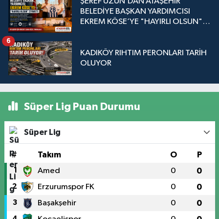
ŞEREF UZUN’DAN ATAŞEHİR
BELEDİYE BAŞKAN YARDIMCISI
EKREM KÖSE’YE "HAYIRLI OLSUN"
ZİYARETİ
6
KADIKÖY RIHTIM PERONLARI TARİH
OLUYOR
Süper Lig Puan Durumu
Süper Lig
#
Takım
O
P
1
Amed
0
0
2
Erzurumspor FK
0
0
3
Başakşehir
0
0
4