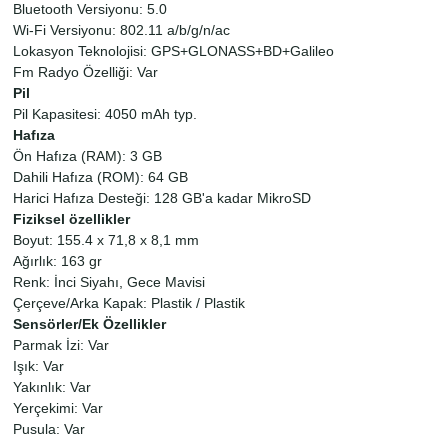
Bluetooth Versiyonu: 5.0
Wi-Fi Versiyonu: 802.11 a/b/g/n/ac
Lokasyon Teknolojisi: GPS+GLONASS+BD+Galileo
Fm Radyo Özelliği: Var
Pil
Pil Kapasitesi: 4050 mAh typ.
Hafıza
Ön Hafıza (RAM): 3 GB
Dahili Hafıza (ROM): 64 GB
Harici Hafıza Desteği: 128 GB'a kadar MikroSD
Fiziksel özellikler
Boyut: 155.4 x 71,8 x 8,1 mm
Ağırlık: 163 gr
Renk: İnci Siyahı, Gece Mavisi
Çerçeve/Arka Kapak: Plastik / Plastik
Sensörler/Ek Özellikler
Parmak İzi: Var
Işık: Var
Yakınlık: Var
Yerçekimi: Var
Pusula: Var