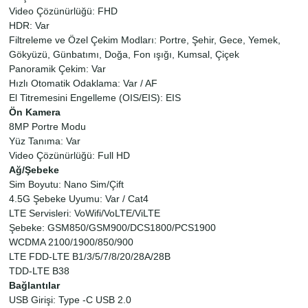
Video Çözünürlüğü: FHD
HDR: Var
Filtreleme ve Özel Çekim Modları: Portre, Şehir, Gece, Yemek,
Gökyüzü, Günbatımı, Doğa, Fon ışığı, Kumsal, Çiçek
Panoramik Çekim: Var
Hızlı Otomatik Odaklama: Var / AF
El Titremesini Engelleme (OIS/EIS): EIS
Ön Kamera
8MP Portre Modu
Yüz Tanıma: Var
Video Çözünürlüğü: Full HD
Ağ/Şebeke
Sim Boyutu: Nano Sim/Çift
4.5G Şebeke Uyumu: Var / Cat4
LTE Servisleri: VoWifi/VoLTE/ViLTE
Şebeke: GSM850/GSM900/DCS1800/PCS1900
WCDMA 2100/1900/850/900
LTE FDD-LTE B1/3/5/7/8/20/28A/28B
TDD-LTE B38
Bağlantılar
USB Girişi: Type -C USB 2.0