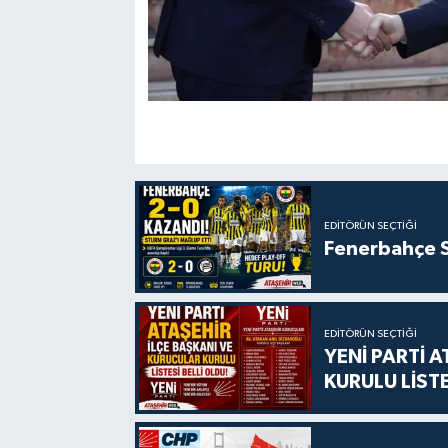
EDITÖRÜN SEÇTIĞI
Fenerbahçe S
EDITÖRÜN SEÇTIĞI
YENİ PARTİ 
KURULU LİSTE