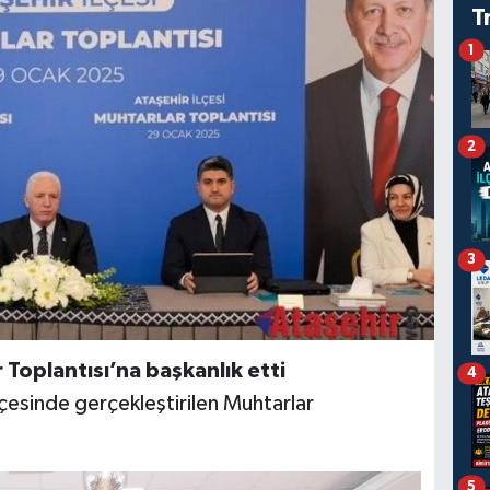
T
1
2
3
 Toplantısı’na başkanlık etti
4
ilçesinde gerçekleştirilen Muhtarlar
5