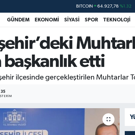
DOLAR
47,5894
%0.08
EURO
55,0398
%-0.02
GÜNDEM
EKONOMİ
SİYASİ
SPOR
TEKNOLOJİ
STERLİN
64,1581
%0.16
aşehir’deki Muhtar
GRAM ALTIN
6508.83
%4.44
BİST100
13.703
%11
 başkanlık etti
BITCOIN
64.927,78
%1.32
şehir ilçesinde gerçekleştirilen Muhtarlar T
35
STERIM
Y