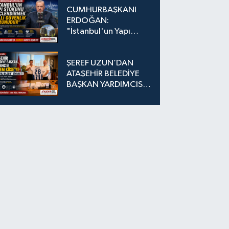
CUMHURBAŞKANI
ERDOĞAN:
"İstanbul'un Yapı
Stokunu
Güçlendirmek Milli
ŞEREF UZUN’DAN
Güvenlik Sorunudur"
ATAŞEHİR BELEDİYE
BAŞKAN YARDIMCISI
EKREM KÖSE’YE
"HAYIRLI OLSUN"
ZİYARETİ