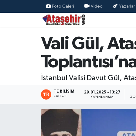
Foto Galeri
Video
Yazarlar
Hava Durumu
Vali Gül, At
Trafik Durumu
Süper Lig Puan Durumu ve Fikstür
Toplantısı’na
Tüm Manşetler
İstanbul Valisi Davut Gül, Ata
Son Dakika Haberleri
TE BILIŞIM
29.01.2025 - 13:27
EDITÖR
YAYINLANMA
GÖ
Haber Arşivi