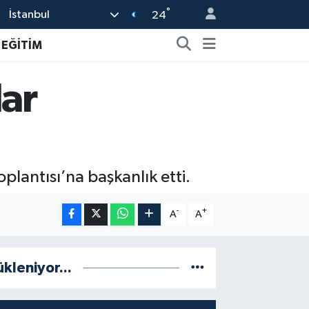
°
İstanbul
24
EĞİTİM
lar
oplantısı’na başkanlık etti.
-
+
A
A
ükleniyor...