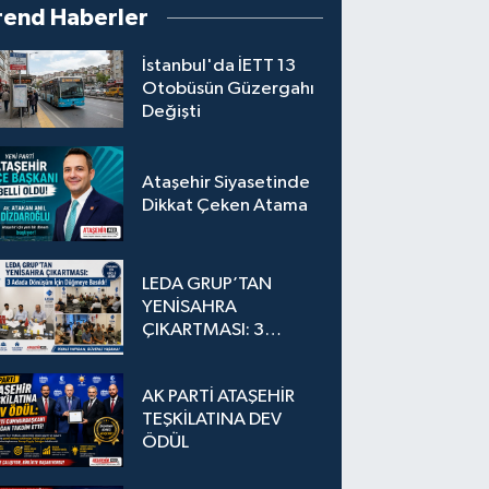
rend Haberler
İstanbul'da İETT 13
Otobüsün Güzergahı
Değişti
Ataşehir Siyasetinde
Dikkat Çeken Atama
LEDA GRUP’TAN
YENİSAHRA
ÇIKARTMASI: 3
Adada Dönüşüm İçin
Düğmeye Basıldı!
AK PARTİ ATAŞEHİR
TEŞKİLATINA DEV
ÖDÜL