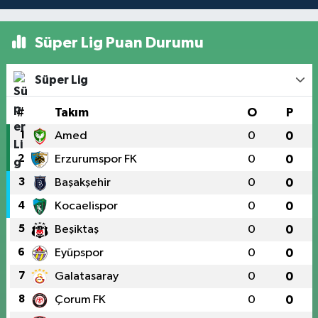
Süper Lig Puan Durumu
Süper Lig
#
Takım
O
P
1
Amed
0
0
2
Erzurumspor FK
0
0
3
Başakşehir
0
0
4
Kocaelispor
0
0
5
Beşiktaş
0
0
6
Eyüpspor
0
0
7
Galatasaray
0
0
8
Çorum FK
0
0