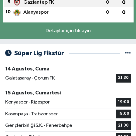
9
Gaziantep FK
0
0
10
Alanyaspor
0
0
Detaylar için tıklayın
Süper Lig Fikstür
14 Ağustos, Cuma
Galatasaray - Çorum FK
21:30
15 Ağustos, Cumartesi
Konyaspor - Rizespor
19:00
Kasımpaşa - Trabzonspor
19:00
Gençlerbirliği S.K. - Fenerbahçe
21:30