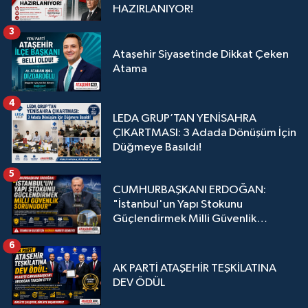
HAZIRLANIYOR!
3
Ataşehir Siyasetinde Dikkat Çeken
Atama
4
LEDA GRUP’TAN YENİSAHRA
ÇIKARTMASI: 3 Adada Dönüşüm İçin
Düğmeye Basıldı!
5
CUMHURBAŞKANI ERDOĞAN:
"İstanbul'un Yapı Stokunu
Güçlendirmek Milli Güvenlik
Sorunudur"
6
AK PARTİ ATAŞEHİR TEŞKİLATINA
DEV ÖDÜL