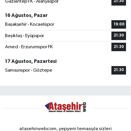
Gaziantep FK - Alanyaspor
21:30
16 Ağustos, Pazar
Başakşehir - Kocaelispor
19:00
Beşiktaş - Eyüpspor
21:30
Amed - Erzurumspor FK
21:30
17 Ağustos, Pazartesi
Samsunspor - Göztepe
21:30
atasehirwebcom, yepyeni temasıyla sizleri