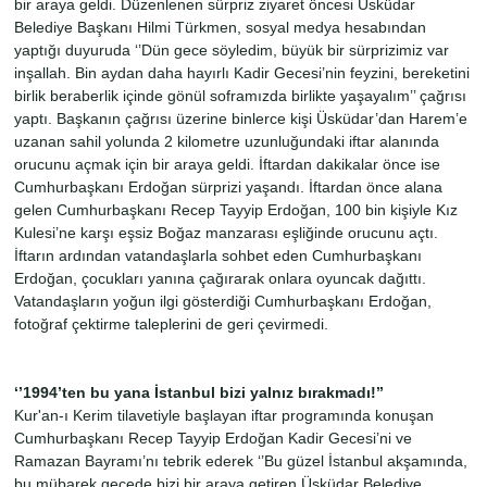
bir araya geldi. Düzenlenen sürpriz ziyaret öncesi Üsküdar
Belediye Başkanı Hilmi Türkmen, sosyal medya hesabından
yaptığı duyuruda ‘’Dün gece söyledim, büyük bir sürprizimiz var
inşallah. Bin aydan daha hayırlı Kadir Gecesi’nin feyzini, bereketini
birlik beraberlik içinde gönül soframızda birlikte yaşayalım’’ çağrısı
yaptı. Başkanın çağrısı üzerine binlerce kişi Üsküdar’dan Harem’e
uzanan sahil yolunda 2 kilometre uzunluğundaki iftar alanında
orucunu açmak için bir araya geldi. İftardan dakikalar önce ise
Cumhurbaşkanı Erdoğan sürprizi yaşandı. İftardan önce alana
gelen Cumhurbaşkanı Recep Tayyip Erdoğan, 100 bin kişiyle Kız
Kulesi’ne karşı eşsiz Boğaz manzarası eşliğinde orucunu açtı.
İftarın ardından vatandaşlarla sohbet eden Cumhurbaşkanı
Erdoğan, çocukları yanına çağırarak onlara oyuncak dağıttı.
Vatandaşların yoğun ilgi gösterdiği Cumhurbaşkanı Erdoğan,
fotoğraf çektirme taleplerini de geri çevirmedi.
‘’1994’ten bu yana İstanbul bizi yalnız bırakmadı!’’
Kur'an-ı Kerim tilavetiyle başlayan iftar programında konuşan
Cumhurbaşkanı Recep Tayyip Erdoğan Kadir Gecesi’ni ve
Ramazan Bayramı’nı tebrik ederek ‘’Bu güzel İstanbul akşamında,
bu mübarek gecede bizi bir araya getiren Üsküdar Belediye