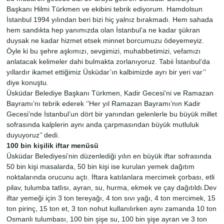
Başkanı Hilmi Türkmen ve ekibini tebrik ediyorum. Hamdolsun
İstanbul 1994 yılından beri bizi hiç yalnız bırakmadı. Hem sahada
hem sandıkta hep yanımızda olan İstanbul’a ne kadar şükran
duysak ne kadar hizmet etsek minnet borcumuzu ödeyemeyiz.
Öyle ki bu şehre aşkımızı, sevgimizi, muhabbetimizi, vefamızı
anlatacak kelimeler dahi bulmakta zorlanıyoruz. Tabii İstanbul’da
yıllardır ikamet ettiğimiz Üsküdar’ın kalbimizde ayrı bir yeri var’’
diye konuştu.
Üsküdar Belediye Başkanı Türkmen, Kadir Gecesi'ni ve Ramazan
Bayramı’nı tebrik ederek ‘’Her yıl Ramazan Bayramı’nın Kadir
Gecesi’nde İstanbul’un dört bir yanından gelenlerle bu büyük millet
sofrasında kalplerin aynı anda çarpmasından büyük mutluluk
duyuyoruz’’ dedi.
100 bin kişilik iftar menüsü
Üsküdar Belediyesi’nin düzenlediği yılın en büyük iftar sofrasında
50 bin kişi masalarda, 50 bin kişi ise kurulan yemek dağıtım
noktalarında orucunu açtı. İftara katılanlara mercimek çorbası, etli
pilav, tulumba tatlısı, ayran, su, hurma, ekmek ve çay dağıtıldı.Dev
iftar yemeği için 3 ton tereyağı, 4 ton sıvı yağı, 4 ton mercimek, 15
ton pirinç, 15 ton et, 3 ton nohut kullanılırken aynı zamanda 10 ton
Osmanlı tulumbası, 100 bin şişe su, 100 bin şişe ayran ve 3 ton