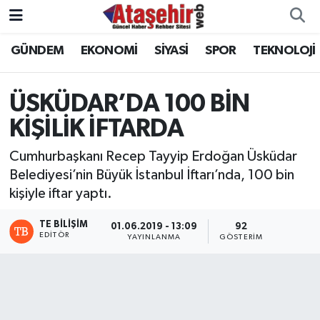
GÜNDEM
EKONOMİ
SİYASİ
SPOR
TEKNOLOJİ
Hava Durumu
Trafik Durumu
ÜSKÜDAR’DA 100 BİN
KİŞİLİK İFTARDA
Süper Lig Puan Durumu ve Fikstür
Cumhurbaşkanı Recep Tayyip Erdoğan Üsküdar
Tüm Manşetler
Belediyesi’nin Büyük İstanbul İftarı’nda, 100 bin
kişiyle iftar yaptı.
Son Dakika Haberleri
TE BILIŞIM
01.06.2019 - 13:09
92
Haber Arşivi
EDITÖR
YAYINLANMA
GÖSTERIM