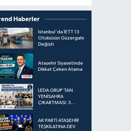
rend Haberler
İstanbul'da İETT 13
Otobüsün Güzergahı
Değişti
Ataşehir Siyasetinde
Dikkat Çeken Atama
LEDA GRUP’TAN
YENİSAHRA
ÇIKARTMASI: 3
Adada Dönüşüm İçin
Düğmeye Basıldı!
AK PARTİ ATAŞEHİR
TEŞKİLATINA DEV