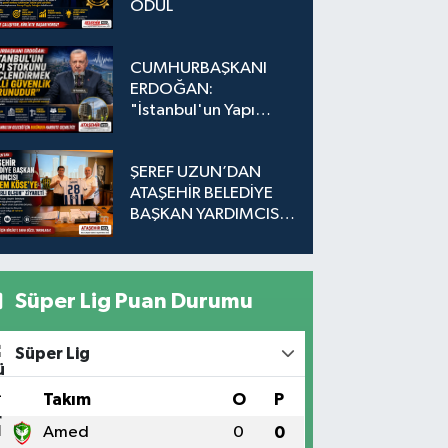
ÖDÜL
CUMHURBAŞKANI
ERDOĞAN:
"İstanbul'un Yapı
Stokunu
Güçlendirmek Milli
ŞEREF UZUN’DAN
Güvenlik Sorunudur"
ATAŞEHİR BELEDİYE
BAŞKAN YARDIMCISI
EKREM KÖSE’YE
"HAYIRLI OLSUN"
ZİYARETİ
Süper Lig Puan Durumu
Süper Lig
#
Takım
O
P
1
Amed
0
0