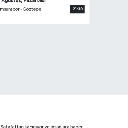
7 Ağustos, Pazartesi
msunspor - Göztepe
21:30
 Şatafattan kaçınıyor ve insanlara haber