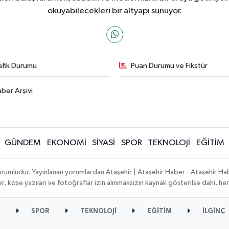
okuyabilecekleri bir altyapı sunuyor.
afik Durumu
Puan Durumu ve Fikstür
ber Arşivi
GÜNDEM
EKONOMİ
SİYASİ
SPOR
TEKNOLOJİ
EĞİTİM
orumludur. Yayınlanan yorumlardan Ataşehir | Ataşehir Haber - Ataşehir Habe
ber, köşe yazıları ve fotoğraflar izin alınmaksızın kaynak gösterilse dahi, 
İ
SPOR
TEKNOLOJİ
EĞİTİM
İLGİNÇ