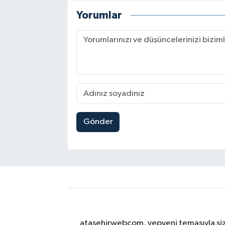
Yorumlar
Gönder
atasehirwebcom, yepyeni temasıyla sizle