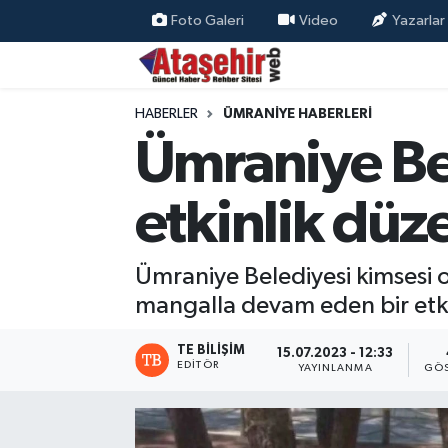
Foto Galeri
Video
Yazarlar
Hava Durumu
HABERLER
ÜMRANİYE HABERLERİ
Trafik Durumu
Ümraniye Bel
Süper Lig Puan Durumu ve Fikstür
etkinlik düz
Tüm Manşetler
Ümraniye Belediyesi kimsesi 
Son Dakika Haberleri
mangalla devam eden bir etki
Haber Arşivi
TE BILIŞIM
15.07.2023 - 12:33
EDITÖR
YAYINLANMA
GÖS