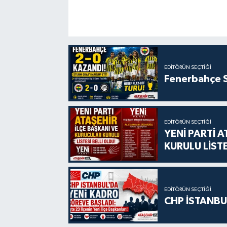
EDITÖRÜN SEÇTIĞI
Fenerbahçe S
EDITÖRÜN SEÇTIĞI
YENİ PARTİ 
KURULU LİSTE
EDITÖRÜN SEÇTIĞI
CHP İSTANBU