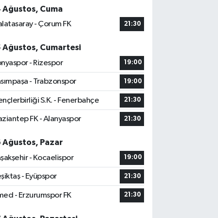
4 Ağustos, Cuma
latasaray - Çorum FK
21:30
5 Ağustos, Cumartesi
nyaspor - Rizespor
19:00
sımpaşa - Trabzonspor
19:00
nçlerbirliği S.K. - Fenerbahçe
21:30
ziantep FK - Alanyaspor
21:30
6 Ağustos, Pazar
şakşehir - Kocaelispor
19:00
şiktaş - Eyüpspor
21:30
ed - Erzurumspor FK
21:30