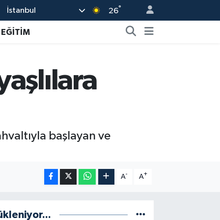
°
İstanbul
26
EĞİTİM
aşlılara
hvaltıyla başlayan ve
-
+
A
A
ükleniyor...