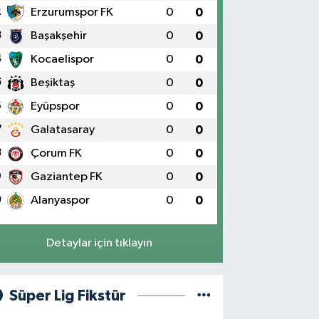
2
Erzurumspor FK
0
0
3
Başakşehir
0
0
4
Kocaelispor
0
0
5
Beşiktaş
0
0
6
Eyüpspor
0
0
7
Galatasaray
0
0
8
Çorum FK
0
0
9
Gaziantep FK
0
0
0
Alanyaspor
0
0
Detaylar için tıklayın
Süper Lig Fikstür