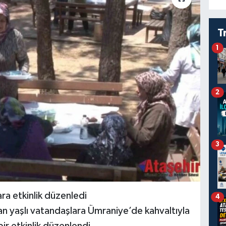
T
1
2
3
ra etkinlik düzenledi
4
n yaşlı vatandaşlara Ümraniye’de kahvaltıyla
r etkinlik düzenlendi..