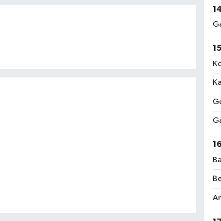
1
Ga
1
Ko
Ka
Ge
Ga
1
Ba
Be
Am