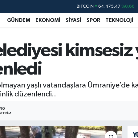
DOLAR
47,5971
%0.05
EURO
55,1336
%0.18
GÜNDEM
EKONOMİ
SİYASİ
SPOR
TEKNOLOJİ
STERLİN
64,2534
%0.22
GRAM ALTIN
6518.23
%0.39
ediyesi kimsesiz y
BİST100
13.703
%0
BITCOIN
64.475,47
%0.66
enledi
olmayan yaşlı vatandaşlara Ümraniye’de ka
nlik düzenlendi..
40
TERIM
Y