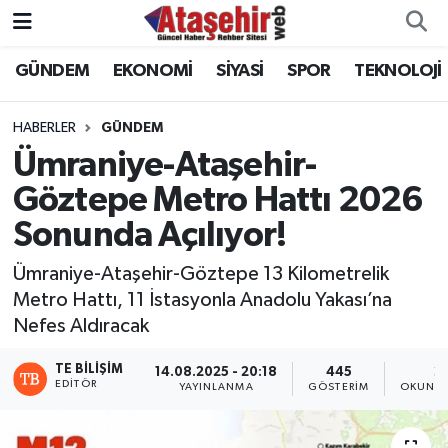
GÜNDEM
EKONOMİ
SİYASİ
SPOR
TEKNOLOJİ
Hava Durumu
Trafik Durumu
HABERLER
GÜNDEM
Ümraniye-Ataşehir-
Süper Lig Puan Durumu ve Fikstür
Göztepe Metro Hattı 2026
Sonunda Açılıyor!
Tüm Manşetler
Ümraniye-Ataşehir-Göztepe 13 Kilometrelik
Son Dakika Haberleri
Metro Hattı, 11 İstasyonla Anadolu Yakası’na
Nefes Aldıracak
Haber Arşivi
TE BILIŞIM
14.08.2025 - 20:18
445
2
EDITÖR
YAYINLANMA
GÖSTERIM
OKUNMA