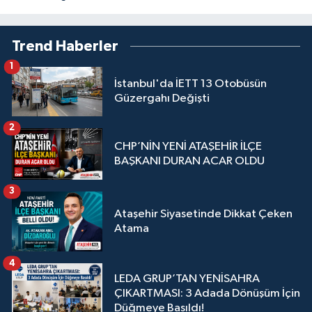
Trend Haberler
1
İstanbul'da İETT 13 Otobüsün
Güzergahı Değişti
2
CHP’NİN YENİ ATAŞEHİR İLÇE
BAŞKANI DURAN ACAR OLDU
3
Ataşehir Siyasetinde Dikkat Çeken
Atama
4
LEDA GRUP’TAN YENİSAHRA
ÇIKARTMASI: 3 Adada Dönüşüm İçin
Düğmeye Basıldı!