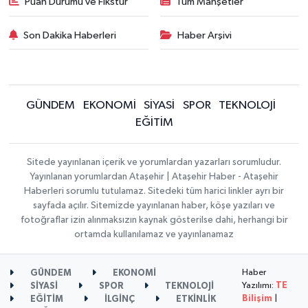
Puan Durumu ve Fikstür
Tüm Manşetler
Son Dakika Haberleri
Haber Arşivi
GÜNDEM
EKONOMİ
SİYASİ
SPOR
TEKNOLOJİ
EĞİTİM
Sitede yayınlanan içerik ve yorumlardan yazarları sorumludur.
Yayınlanan yorumlardan Ataşehir | Ataşehir Haber - Ataşehir
Haberleri sorumlu tutulamaz. Sitedeki tüm harici linkler ayrı bir
sayfada açılır. Sitemizde yayınlanan haber, köşe yazıları ve
fotoğraflar izin alınmaksızın kaynak gösterilse dahi, herhangi bir
ortamda kullanılamaz ve yayınlanamaz
Haber
GÜNDEM
EKONOMİ
Yazılımı:
TE
SİYASİ
SPOR
TEKNOLOJİ
Bilişim
|
EĞİTİM
İLGİNÇ
ETKİNLİK