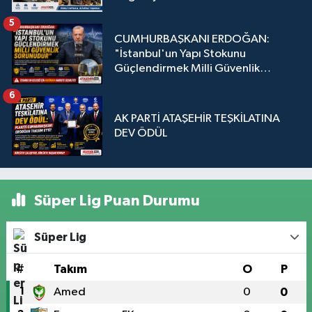
5
CUMHURBAŞKANI ERDOĞAN:
"İstanbul'un Yapı Stokunu
Güçlendirmek Milli Güvenlik
Sorunudur"
6
AK PARTİ ATAŞEHİR TEŞKİLATINA
DEV ÖDÜL
Süper Lig Puan Durumu
Süper Lig
#
Takım
O
P
1
Amed
0
0