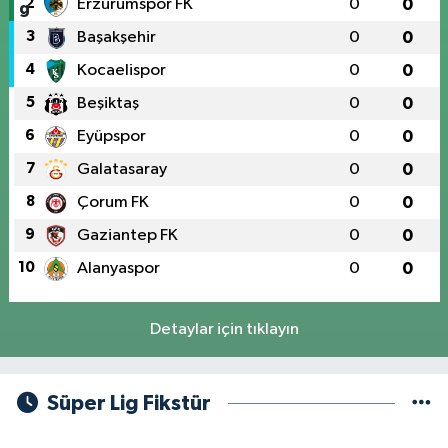
2
Erzurumspor FK
0
0
3
Başakşehir
0
0
4
Kocaelispor
0
0
5
Beşiktaş
0
0
6
Eyüpspor
0
0
7
Galatasaray
0
0
8
Çorum FK
0
0
9
Gaziantep FK
0
0
10
Alanyaspor
0
0
Detaylar için tıklayın
Süper Lig Fikstür