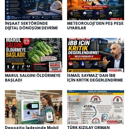
İNŞAAT SEKTÖRÜNDE
METEOROLOJİ'DEN PEŞ PEŞE
DİJİTAL DÖNÜŞÜM DEVRİMİ
UYARILAR
MARUL SALGINI ÖLDÜRMEYE
İSMAİL SAYMAZ’DAN İBB
BAŞLADI
İÇİN KRİTİK DEĞERLENDİRME
Depozito İadesinde Mobil
TÜRK KIZILAY ORMAN