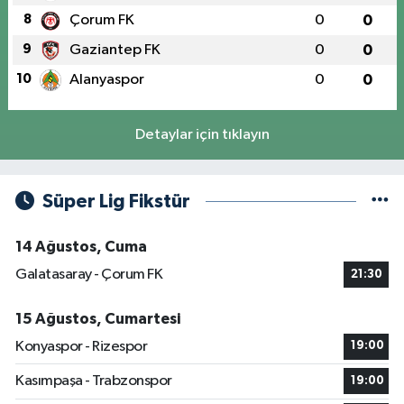
8
Çorum FK
0
0
9
Gaziantep FK
0
0
10
Alanyaspor
0
0
Detaylar için tıklayın
Süper Lig Fikstür
14 Ağustos, Cuma
Galatasaray - Çorum FK
21:30
15 Ağustos, Cumartesi
Konyaspor - Rizespor
19:00
Kasımpaşa - Trabzonspor
19:00