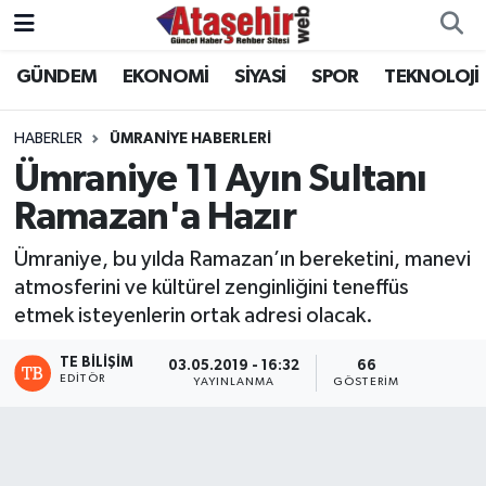
GÜNDEM
EKONOMİ
SİYASİ
SPOR
TEKNOLOJİ
Hava Durumu
Trafik Durumu
HABERLER
ÜMRANİYE HABERLERİ
Ümraniye 11 Ayın Sultanı
Süper Lig Puan Durumu ve Fikstür
Ramazan'a Hazır
Tüm Manşetler
Ümraniye, bu yılda Ramazan’ın bereketini, manevi
atmosferini ve kültürel zenginliğini teneffüs
Son Dakika Haberleri
etmek isteyenlerin ortak adresi olacak.
Haber Arşivi
TE BILIŞIM
03.05.2019 - 16:32
66
EDITÖR
YAYINLANMA
GÖSTERIM