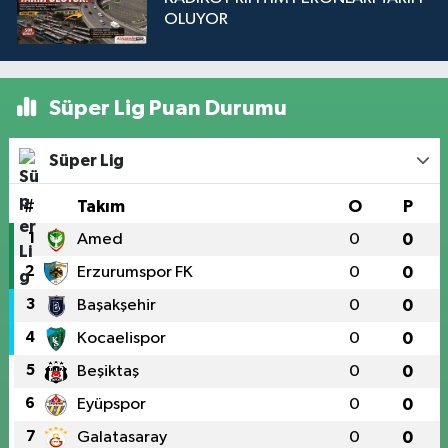
OLUYOR
Süper Lig Puan Durumu
Süper Lig
#
Takım
O
P
1
Amed
0
0
2
Erzurumspor FK
0
0
3
Başakşehir
0
0
4
Kocaelispor
0
0
5
Beşiktaş
0
0
6
Eyüpspor
0
0
7
Galatasaray
0
0