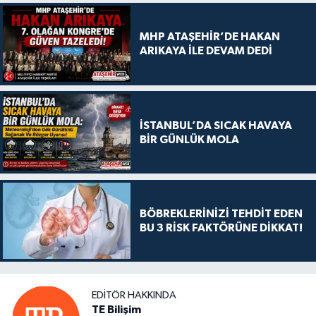
MHP ATAŞEHİR’DE HAKAN
ARIKAYA İLE DEVAM DEDİ
İSTANBUL’DA SICAK HAVAYA
BİR GÜNLÜK MOLA
BÖBREKLERİNİZİ TEHDİT EDEN
BU 3 RİSK FAKTÖRÜNE DİKKAT!
EDITÖR HAKKINDA
TE Bilişim