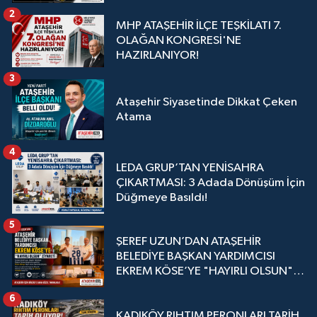
2
MHP ATAŞEHİR İLÇE TEŞKİLATI 7.
OLAĞAN KONGRESİ'NE
HAZIRLANIYOR!
3
Ataşehir Siyasetinde Dikkat Çeken
Atama
4
LEDA GRUP’TAN YENİSAHRA
ÇIKARTMASI: 3 Adada Dönüşüm İçin
Düğmeye Basıldı!
5
ŞEREF UZUN’DAN ATAŞEHİR
BELEDİYE BAŞKAN YARDIMCISI
EKREM KÖSE’YE "HAYIRLI OLSUN"
ZİYARETİ
6
KADIKÖY RIHTIM PERONLARI TARİH