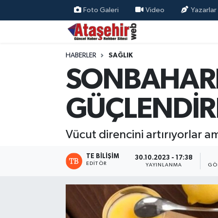
Foto Galeri
Video
Yazarlar
Hava Durumu
HABERLER
SAĞLIK
Trafik Durumu
SONBAHARD
Süper Lig Puan Durumu ve Fikstür
GÜÇLENDİRE
Tüm Manşetler
Vücut direncini artırıyorlar a
Son Dakika Haberleri
TE BILIŞIM
30.10.2023 - 17:38
Haber Arşivi
EDITÖR
YAYINLANMA
GÖ