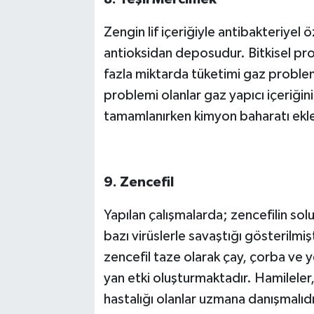
Zengin lif içeriğiyle antibakteriyel
antioksidan deposudur. Bitkisel prot
fazla miktarda tüketimi gaz problem
problemi olanlar gaz yapıcı içeriğin
tamamlanırken kimyon baharatı ekley
9. Zencefil
Yapılan çalışmalarda; zencefilin solu
bazı virüslerle savaştığı gösterilmişt
zencefil taze olarak çay, çorba ve 
yan etki oluşturmaktadır. Hamileler, k
hastalığı olanlar uzmana danışmalı