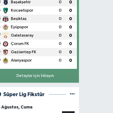
3
Başakşehir
0
0
4
Kocaelispor
0
0
5
Beşiktaş
0
0
6
Eyüpspor
0
0
7
Galatasaray
0
0
8
Çorum FK
0
0
9
Gaziantep FK
0
0
0
Alanyaspor
0
0
Detaylar için tıklayın
Süper Lig Fikstür
4 Ağustos, Cuma