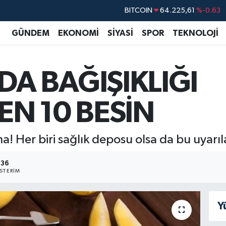
DOLAR
47,7143
%0.16
EURO
55,0317
%-0.02
GÜNDEM
EKONOMİ
SİYASİ
SPOR
TEKNOLOJİ
STERLİN
64,2463
%0.07
GRAM ALTIN
6574.81
%1.44
A BAĞIŞIKLIĞI
BİST100
13.799
%70
BITCOIN
64.225,61
%-0.63
N 10 BESİN
ma! Her biri sağlık deposu olsa da bu uyarıl
36
STERIM
Y