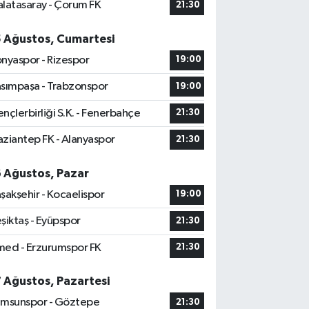
latasaray - Çorum FK
21:30
5 Ağustos, Cumartesi
nyaspor - Rizespor
19:00
sımpaşa - Trabzonspor
19:00
nçlerbirliği S.K. - Fenerbahçe
21:30
ziantep FK - Alanyaspor
21:30
6 Ağustos, Pazar
şakşehir - Kocaelispor
19:00
şiktaş - Eyüpspor
21:30
ed - Erzurumspor FK
21:30
7 Ağustos, Pazartesi
msunspor - Göztepe
21:30