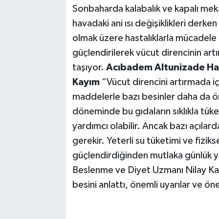
Sonbaharda kalabalık ve kapalı meka
havadaki ani ısı değişiklikleri derken
olmak üzere hastalıklarla mücadele 
güçlendirilerek vücut direncinin art
taşıyor.
Acıbadem Altunizade Has
Kayım
“Vücut direncini artırmada iç
maddelerle bazı besinler daha da ön 
döneminde bu gıdaların sıklıkla tüke
yardımcı olabilir. Ancak bazı açılard
gerekir. Yeterli su tüketimi ve fiziks
güçlendirdiğinden mutlaka günlük yaş
Beslenme ve Diyet Uzmanı Nilay Kay
besini anlattı, önemli uyarılar ve ö