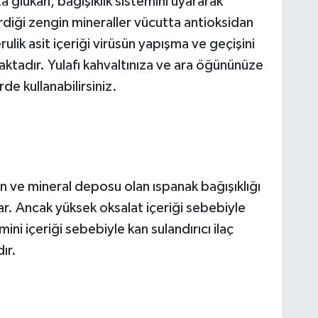
ta glukan, bağışıklık sistemini uyararak
erdiği zengin mineraller vücutta antioksidan
ulik asit içeriği virüsün yapışma ve geçişini
aktadır. Yulafı kahvaltınıza ve ara öğününüze
rde kullanabilirsiniz.
in ve mineral deposu olan ıspanak bağışıklığı
ar. Ancak yüksek oksalat içeriği sebebiyle
ini içeriği sebebiyle kan sulandırıcı ilaç
dır.