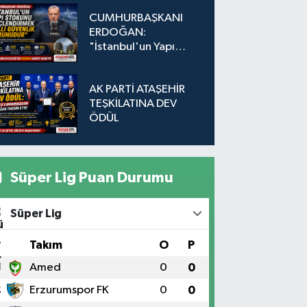
Düğmeye Basıldı!
CUMHURBAŞKANI
ERDOĞAN:
"İstanbul'un Yapı
Stokunu
Güçlendirmek Milli
AK PARTİ ATAŞEHİR
Güvenlik Sorunudur"
TEŞKİLATINA DEV
ÖDÜL
Süper Lig Puan Durumu
Süper Lig
#
Takım
O
P
1
Amed
0
0
2
Erzurumspor FK
0
0