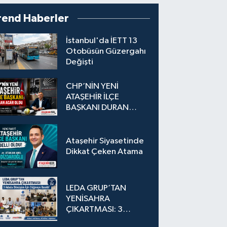
rend Haberler
İstanbul'da İETT 13
Otobüsün Güzergahı
Değişti
CHP’NİN YENİ
ATAŞEHİR İLÇE
BAŞKANI DURAN
ACAR OLDU
Ataşehir Siyasetinde
Dikkat Çeken Atama
LEDA GRUP’TAN
YENİSAHRA
ÇIKARTMASI: 3
Adada Dönüşüm İçin