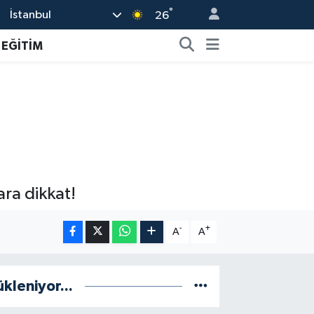
°
İstanbul
26
EĞİTİM
ara dikkat!
-
+
A
A
ükleniyor...