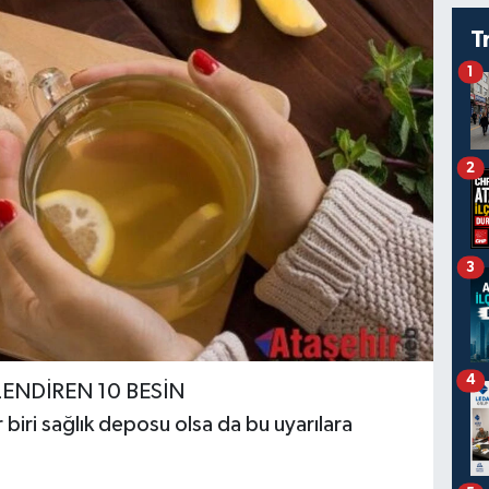
T
1
2
3
4
ENDİREN 10 BESİN
 biri sağlık deposu olsa da bu uyarılara