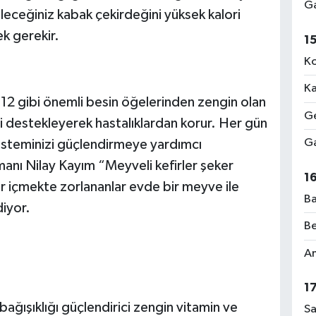
Ga
leceğiniz kabak çekirdeğini yüksek kalori
ek gerekir.
1
Ko
Ka
2 gibi önemli besin öğelerinden zengin olan
Ge
ini destekleyerek hastalıklardan korur. Her gün
Ga
 sisteminizi güçlendirmeye yardımcı
manı Nilay Kayım “Meyveli kefirler şeker
1
fir içmekte zorlananlar evde bir meyve ile
Ba
iyor.
Be
Am
1
bağışıklığı güçlendirici zengin vitamin ve
Sa