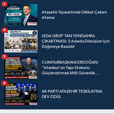
3
Ataşehir Siyasetinde Dikkat Çeken
Atama
4
LEDA GRUP’TAN YENİSAHRA
ÇIKARTMASI: 3 Adada Dönüşüm İçin
Düğmeye Basıldı!
5
CUMHURBAŞKANI ERDOĞAN:
"İstanbul'un Yapı Stokunu
Güçlendirmek Milli Güvenlik
Sorunudur"
6
AK PARTİ ATAŞEHİR TEŞKİLATINA
DEV ÖDÜL