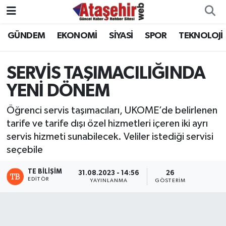
GÜNDEM
EKONOMİ
SİYASİ
SPOR
TEKNOLOJİ
Hava Durumu
Trafik Durumu
SERVİS TAŞIMACILIĞINDA
YENİ DÖNEM
Süper Lig Puan Durumu ve Fikstür
Öğrenci servis taşımacıları, UKOME’de belirlenen
Tüm Manşetler
tarife ve tarife dışı özel hizmetleri içeren iki ayrı
servis hizmeti sunabilecek. Veliler istediği servisi
Son Dakika Haberleri
seçebile
Haber Arşivi
TE BILIŞIM
31.08.2023 - 14:56
26
EDITÖR
YAYINLANMA
GÖSTERIM