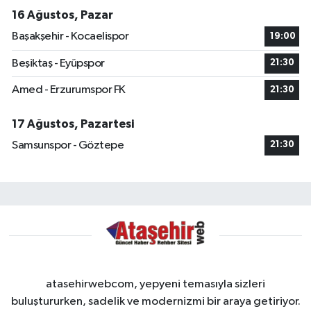
16 Ağustos, Pazar
Başakşehir - Kocaelispor
19:00
Beşiktaş - Eyüpspor
21:30
Amed - Erzurumspor FK
21:30
17 Ağustos, Pazartesi
Samsunspor - Göztepe
21:30
atasehirwebcom, yepyeni temasıyla sizleri
buluştururken, sadelik ve modernizmi bir araya getiriyor.