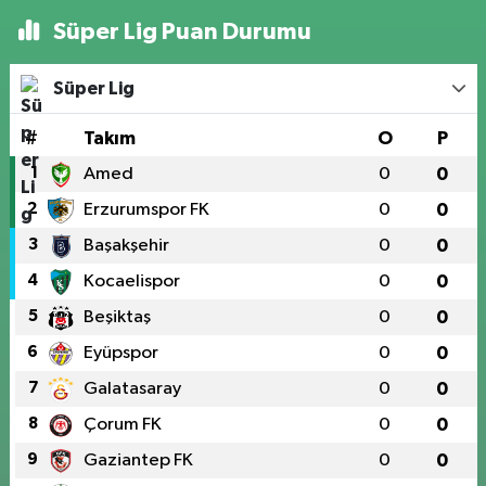
Süper Lig Puan Durumu
Süper Lig
#
Takım
O
P
1
Amed
0
0
2
Erzurumspor FK
0
0
3
Başakşehir
0
0
4
Kocaelispor
0
0
5
Beşiktaş
0
0
6
Eyüpspor
0
0
7
Galatasaray
0
0
8
Çorum FK
0
0
9
Gaziantep FK
0
0