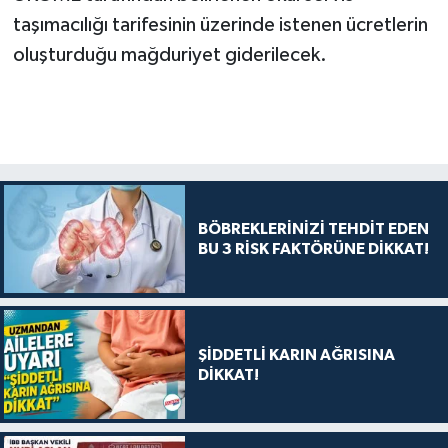
taşımacılığı tarifesinin üzerinde istenen ücretlerin
oluşturduğu mağduriyet giderilecek.
BÖBREKLERİNİZİ TEHDİT EDEN
BU 3 RİSK FAKTÖRÜNE DİKKAT!
ŞİDDETLİ KARIN AĞRISINA
DİKKAT!