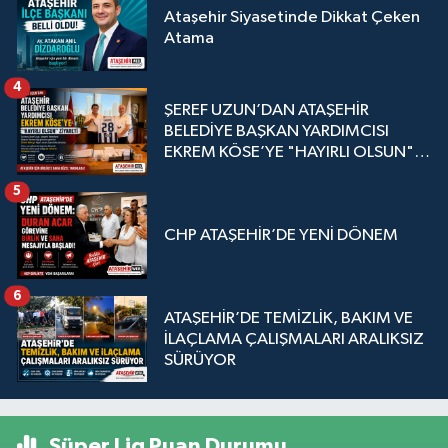
Ataşehir Siyasetinde Dikkat Çeken
Atama
4
ŞEREF UZUN’DAN ATAŞEHİR
BELEDİYE BAŞKAN YARDIMCISI
EKREM KÖSE’YE "HAYIRLI OLSUN"
ZİYARETİ
5
CHP ATAŞEHİR’DE YENİ DÖNEM
6
ATAŞEHİR’DE TEMİZLİK, BAKIM VE
İLAÇLAMA ÇALIŞMALARI ARALIKSIZ
SÜRÜYOR
Süper Lig Puan Durumu