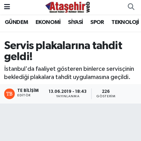
GÜNDEM
EKONOMİ
SİYASİ
SPOR
TEKNOLOJİ
Hava Durumu
Trafik Durumu
Servis plakalarına tahdit
geldi!
Süper Lig Puan Durumu ve Fikstür
İstanbul'da faaliyet gösteren binlerce servisçinin
Tüm Manşetler
beklediği plakalara tahdit uygulamasına geçildi.
Son Dakika Haberleri
TE BILIŞIM
13.06.2019 - 18:43
226
EDITÖR
YAYINLANMA
GÖSTERIM
Haber Arşivi