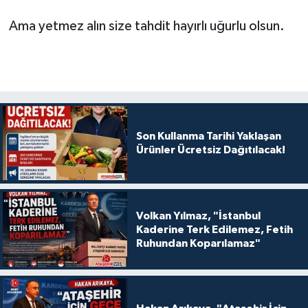
Ama yetmez alın size tahdit hayırlı uğurlu olsun.
Son Kullanma Tarihi Yaklaşan
Ürünler Ücretsiz Dağıtılacak!
Volkan Yılmaz, "İstanbul
Kaderine Terk Edilemez, Fetih
Ruhundan Koparılamaz"