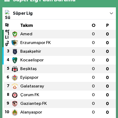
Süper Lig
#
Takım
O
P
1
Amed
0
0
2
Erzurumspor FK
0
0
3
Başakşehir
0
0
4
Kocaelispor
0
0
5
Beşiktaş
0
0
6
Eyüpspor
0
0
7
Galatasaray
0
0
8
Çorum FK
0
0
9
Gaziantep FK
0
0
10
Alanyaspor
0
0