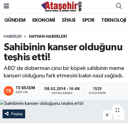
GÜNDEM
EKONOMİ
SİYASİ
SPOR
TEKNOLOJİ
Hava Durumu
Trafik Durumu
HABERLER
HAYVAN HABERLERI
Sahibinin kanser olduğunu
Süper Lig Puan Durumu ve Fikstür
teşhis etti!
Tüm Manşetler
ABD'de doberman cinsi bir köpek sahibinin meme
kanseri olduğunu fark etmesini bakın nasıl sağladı.
Son Dakika Haberleri
TE BILIŞIM
08.02.2014 - 16:48
1525
EDITÖR
YAYINLANMA
GÖSTERIM
Haber Arşivi
Paylaş
-
+
A
A