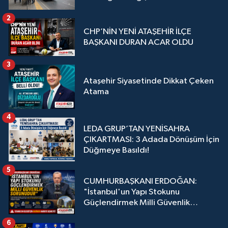
2
CHP’NİN YENİ ATAŞEHİR İLÇE
BAŞKANI DURAN ACAR OLDU
3
Ataşehir Siyasetinde Dikkat Çeken
Atama
4
LEDA GRUP’TAN YENİSAHRA
ÇIKARTMASI: 3 Adada Dönüşüm İçin
Düğmeye Basıldı!
5
CUMHURBAŞKANI ERDOĞAN:
"İstanbul'un Yapı Stokunu
Güçlendirmek Milli Güvenlik
Sorunudur"
6