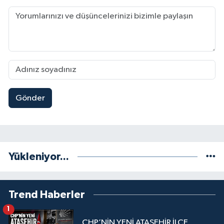
Gönder
Yükleniyor...
Trend Haberler
1
CHP’NİN YENİ ATAŞEHİR İLÇE