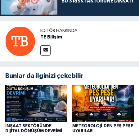
BU 3 RİSK FAKTÖRÜNE DİKKAT!
EDITÖR HAKKINDA
TE Bilişim
Bunlar da ilginizi çekebilir
İNŞAAT SEKTÖRÜNDE
METEOROLOJİ'DEN PEŞ PEŞE
DİJİTAL DÖNÜŞÜM DEVRİMİ
UYARILAR