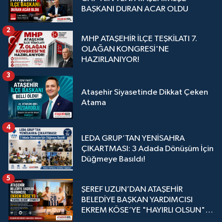
BAŞKANI DURAN ACAR OLDU
2
MHP ATAŞEHİR İLÇE TEŞKİLATI 7.
OLAĞAN KONGRESİ'NE
HAZIRLANIYOR!
3
Ataşehir Siyasetinde Dikkat Çeken
Atama
4
LEDA GRUP’TAN YENİSAHRA
ÇIKARTMASI: 3 Adada Dönüşüm İçin
Düğmeye Basıldı!
5
ŞEREF UZUN’DAN ATAŞEHİR
BELEDİYE BAŞKAN YARDIMCISI
EKREM KÖSE’YE "HAYIRLI OLSUN"
ZİYARETİ