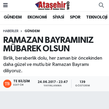
GÜNDEM
EKONOMİ
SİYASİ
SPOR
TEKNOLOJİ
Hava Durumu
Trafik Durumu
HABERLER
GÜNDEM
RAMAZAN BAYRAMINIZ
Süper Lig Puan Durumu ve Fikstür
MÜBAREK OLSUN
Tüm Manşetler
Birlik, beraberlik dolu, her zaman bir öncekinden
daha güzel ve mutlu bir Ramazan Bayramı
Son Dakika Haberleri
diliyoruz.
Haber Arşivi
TE BILIŞIM
24.06.2017 - 23:47
139
EDITÖR
YAYINLANMA
GÖSTERIM