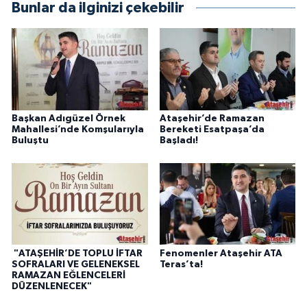
Bunlar da ilginizi çekebilir
Başkan Adıgüzel Örnek
Ataşehir’de Ramazan
Mahallesi’nde Komşularıyla
Bereketi Esatpaşa’da
Buluştu
Başladı!
"ATAŞEHİR’DE TOPLU İFTAR
Fenomenler Ataşehir ATA
SOFRALARI VE GELENEKSEL
Teras’ta!
RAMAZAN EĞLENCELERİ
DÜZENLENECEK"