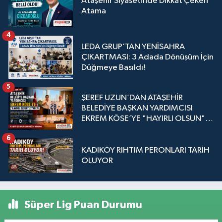
Ataşehir Siyasetinde Dikkat Çeken
Atama
4
LEDA GRUP’TAN YENİSAHRA
ÇIKARTMASI: 3 Adada Dönüşüm İçin
Düğmeye Basıldı!
5
ŞEREF UZUN’DAN ATAŞEHİR
BELEDİYE BAŞKAN YARDIMCISI
EKREM KÖSE’YE "HAYIRLI OLSUN"
ZİYARETİ
6
KADIKÖY RIHTIM PERONLARI TARİH
OLUYOR
Süper Lig Puan Durumu