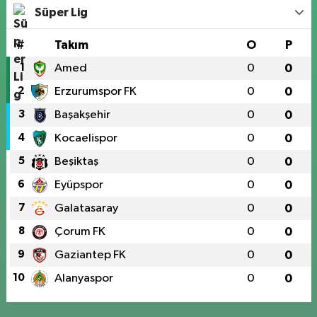
Süper Lig
#
Takım
O
P
1
Amed
0
0
2
Erzurumspor FK
0
0
3
Başakşehir
0
0
4
Kocaelispor
0
0
5
Beşiktaş
0
0
6
Eyüpspor
0
0
7
Galatasaray
0
0
8
Çorum FK
0
0
9
Gaziantep FK
0
0
10
Alanyaspor
0
0