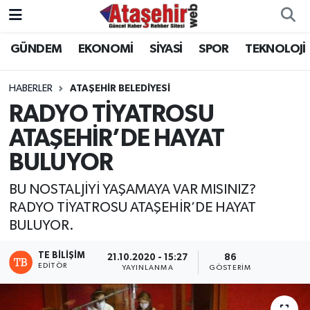
GÜNDEM
EKONOMİ
SİYASİ
SPOR
TEKNOLOJİ
Hava Durumu
Trafik Durumu
HABERLER
ATAŞEHİR BELEDİYESİ
RADYO TİYATROSU
Süper Lig Puan Durumu ve Fikstür
ATAŞEHİR’DE HAYAT
BULUYOR
Tüm Manşetler
BU NOSTALJİYİ YAŞAMAYA VAR MISINIZ?
Son Dakika Haberleri
RADYO TİYATROSU ATAŞEHİR’DE HAYAT
BULUYOR.
Haber Arşivi
TE BILIŞIM
21.10.2020 - 15:27
86
EDITÖR
YAYINLANMA
GÖSTERIM