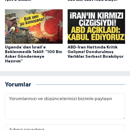
Uganda'dan İsrail'e
ABD-İran Hattında Kritik
Beklenmedik Teklif: "100 Bin
Gelişme! Dondurulmuş
Asker Göndermeye
Varlıklar Serbest Bırakılıyor
Hazırım"
Yorumlar