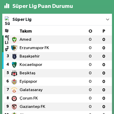
Süper Lig Puan Durumu
Süper Lig
#
Takım
O
P
1
Amed
0
0
2
Erzurumspor FK
0
0
3
Başakşehir
0
0
4
Kocaelispor
0
0
5
Beşiktaş
0
0
6
Eyüpspor
0
0
7
Galatasaray
0
0
8
Çorum FK
0
0
9
Gaziantep FK
0
0