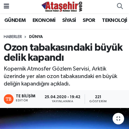
GÜNDEM
EKONOMİ
SİYASİ
SPOR
TEKNOLOJİ
Hava Durumu
Trafik Durumu
HABERLER
DÜNYA
Ozon tabakasındaki büyük
Süper Lig Puan Durumu ve Fikstür
delik kapandı
Tüm Manşetler
Kopernik Atmosfer Gözlem Servisi, Arktik
üzerinde yer alan ozon tabakasındaki en büyük
Son Dakika Haberleri
deliğin kapandığını açıkladı.
Haber Arşivi
TE BILIŞIM
25.04.2020 - 19:42
221
EDITÖR
YAYINLANMA
GÖSTERIM