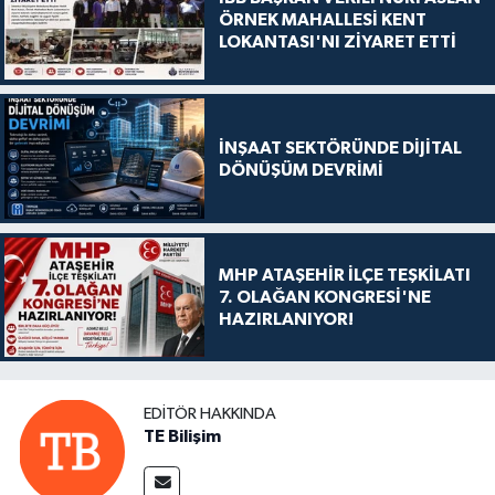
ÖRNEK MAHALLESİ KENT
LOKANTASI'NI ZİYARET ETTİ
İNŞAAT SEKTÖRÜNDE DİJİTAL
DÖNÜŞÜM DEVRİMİ
MHP ATAŞEHİR İLÇE TEŞKİLATI
7. OLAĞAN KONGRESİ'NE
HAZIRLANIYOR!
EDITÖR HAKKINDA
TE Bilişim