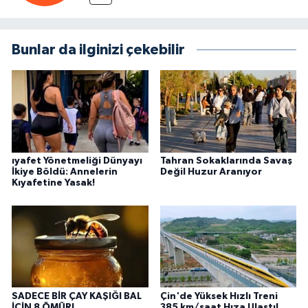
Bunlar da ilginizi çekebilir
ıyafet Yönetmeliği Dünyayı
Tahran Sokaklarında Savaş
İkiye Böldü: Annelerin
Değil Huzur Aranıyor
Kıyafetine Yasak!
SADECE BİR ÇAY KAŞIĞI BAL
Çin'de Yüksek Hızlı Treni
İÇİN 8 ÖMÜR!
385 km/saat Hıza Ulaştı!