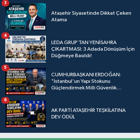
3
Ataşehir Siyasetinde Dikkat Çeken
Atama
4
LEDA GRUP’TAN YENİSAHRA
ÇIKARTMASI: 3 Adada Dönüşüm İçin
Düğmeye Basıldı!
5
CUMHURBAŞKANI ERDOĞAN:
"İstanbul'un Yapı Stokunu
Güçlendirmek Milli Güvenlik
Sorunudur"
6
AK PARTİ ATAŞEHİR TEŞKİLATINA
DEV ÖDÜL