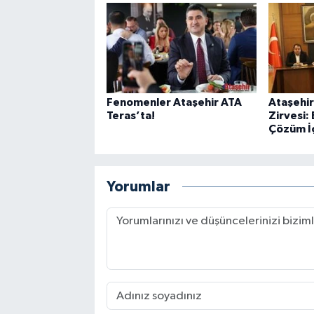
Fenomenler Ataşehir ATA
Ataşehi
Teras’ta!
Zirvesi:
Çözüm İ
Yorumlar