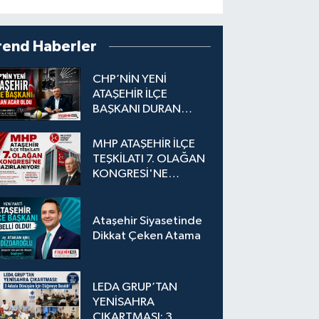
rend Haberler
CHP’NİN YENİ
ATAŞEHİR İLÇE
BAŞKANI DURAN
ACAR OLDU
MHP ATAŞEHİR İLÇE
TEŞKİLATI 7. OLAĞAN
KONGRESİ'NE
HAZIRLANIYOR!
Ataşehir Siyasetinde
Dikkat Çeken Atama
LEDA GRUP’TAN
YENİSAHRA
ÇIKARTMASI: 3