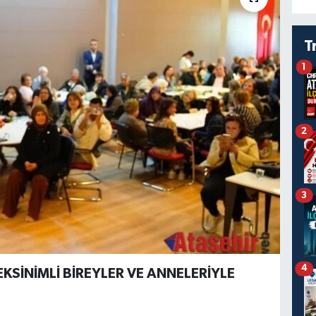
T
1
2
3
4
SİNİMLİ BİREYLER VE ANNELERİYLE