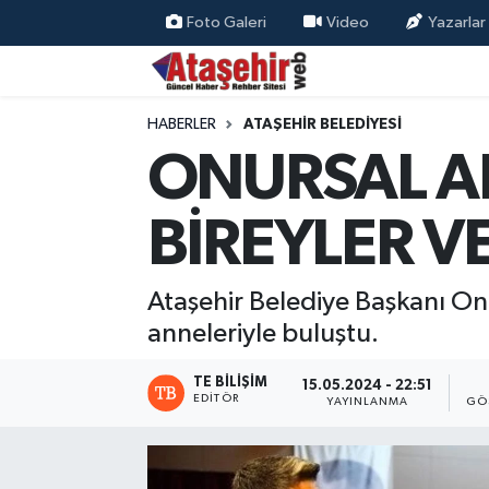
Foto Galeri
Video
Yazarlar
Hava Durumu
HABERLER
ATAŞEHİR BELEDİYESİ
Trafik Durumu
ONURSAL AD
Süper Lig Puan Durumu ve Fikstür
BİREYLER V
Tüm Manşetler
Ataşehir Belediye Başkanı On
Son Dakika Haberleri
anneleriyle buluştu.
Haber Arşivi
TE BILIŞIM
15.05.2024 - 22:51
EDITÖR
YAYINLANMA
GÖ