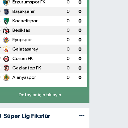
2
Erzurumspor FK
0
0
3
Başakşehir
0
0
4
Kocaelispor
0
0
5
Beşiktaş
0
0
6
Eyüpspor
0
0
7
Galatasaray
0
0
8
Çorum FK
0
0
9
Gaziantep FK
0
0
0
Alanyaspor
0
0
Detaylar için tıklayın
Süper Lig Fikstür