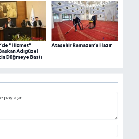
r’de "Hizmet"
Ataşehir Ramazan’a Hazır
 Başkan Adıgüzel
çin Düğmeye Bastı