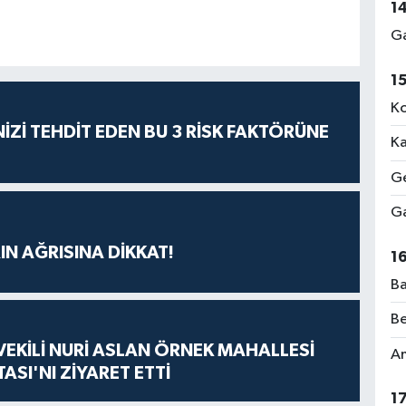
1
Ga
1
Ko
İZİ TEHDİT EDEN BU 3 RİSK FAKTÖRÜNE
Ka
Ge
Ga
IN AĞRISINA DİKKAT!
1
Ba
Be
VEKİLİ NURİ ASLAN ÖRNEK MAHALLESİ
Am
ASI'NI ZİYARET ETTİ
1