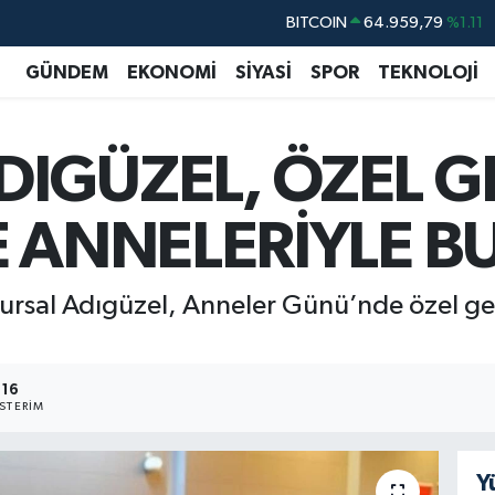
DOLAR
47,7436
%0.18
EURO
55,2510
%0.32
GÜNDEM
EKONOMİ
SİYASİ
SPOR
TEKNOLOJİ
STERLİN
64,4811
%0.38
GRAM ALTIN
6660.55
%0.03
IGÜZEL, ÖZEL G
BİST100
13.779
%-14
BITCOIN
64.959,79
%1.11
E ANNELERİYLE B
ursal Adıgüzel, Anneler Günü’nde özel gere
16
STERIM
Y