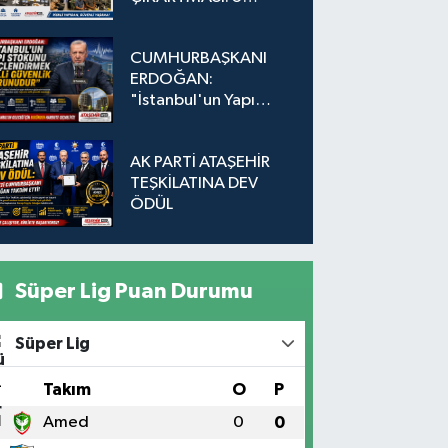
Adada Dönüşüm İçin
Düğmeye Basıldı!
CUMHURBAŞKANI
ERDOĞAN:
"İstanbul'un Yapı
Stokunu
Güçlendirmek Milli
AK PARTİ ATAŞEHİR
Güvenlik Sorunudur"
TEŞKİLATINA DEV
ÖDÜL
Süper Lig Puan Durumu
Süper Lig
#
Takım
O
P
1
Amed
0
0