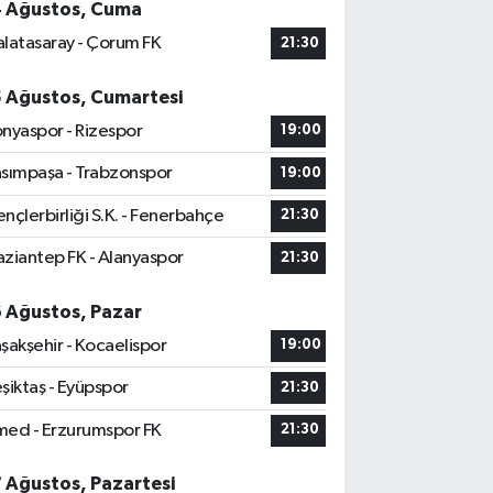
4 Ağustos, Cuma
latasaray - Çorum FK
21:30
5 Ağustos, Cumartesi
nyaspor - Rizespor
19:00
sımpaşa - Trabzonspor
19:00
nçlerbirliği S.K. - Fenerbahçe
21:30
ziantep FK - Alanyaspor
21:30
6 Ağustos, Pazar
şakşehir - Kocaelispor
19:00
şiktaş - Eyüpspor
21:30
ed - Erzurumspor FK
21:30
7 Ağustos, Pazartesi