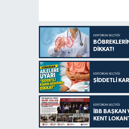
EDITÖRÜN SEÇTIĞI
BÖBREKLERİN
DİKKAT!
EDITÖRÜN SEÇTIĞI
ŞİDDETLİ KAR
EDITÖRÜN SEÇTIĞI
İBB BAŞKAN 
KENT LOKANT