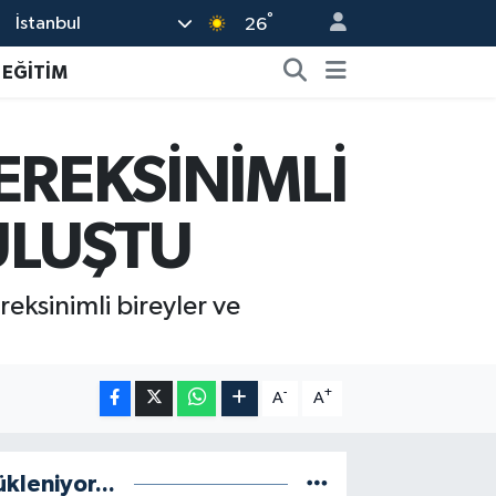
°
İstanbul
26
EĞİTİM
EREKSİNİMLİ
ULUŞTU
ksinimli bireyler ve
-
+
A
A
ükleniyor...