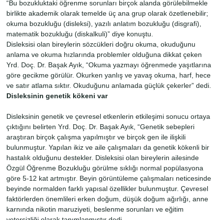
“Bu bozukluktaki öğrenme sorunları birçok alanda görülebilmekle
birlikte akademik olarak temelde üç ana grup olarak özetlenebilir;
okuma bozukluğu (disleksi), yazılı anlatım bozukluğu (disgrafi),
matematik bozukluğu (diskalkuli)” diye konuştu.
Disleksisi olan bireylerin sözcükleri doğru okuma, okuduğunu
anlama ve okuma hızlarında problemler olduğuna dikkat çeken
Yrd. Doç. Dr. Başak Ayık, “Okuma yazmayı öğrenmede yaşıtlarına
göre gecikme görülür. Okurken yanlış ve yavaş okuma, harf, hece
ve satır atlama sıktır. Okuduğunu anlamada güçlük çekerler” dedi.
Disleksinin genetik kökeni var
Disleksinin genetik ve çevresel etkenlerin etkileşimi sonucu ortaya
çıktığını belirten Yrd. Doç. Dr. Başak Ayık, “Genetik sebepleri
araştıran birçok çalışma yapılmıştır ve birçok gen ile ilişkili
bulunmuştur. Yapılan ikiz ve aile çalışmaları da genetik kökenli bir
hastalık olduğunu destekler. Disleksisi olan bireylerin ailesinde
Özgül Öğrenme Bozukluğu görülme sıklığı normal popülasyona
göre 5-12 kat artmıştır. Beyin görüntüleme çalışmaları neticesinde
beyinde normalden farklı yapısal özellikler bulunmuştur. Çevresel
faktörlerden önemlileri erken doğum, düşük doğum ağırlığı, anne
karnında nikotin maruziyeti, beslenme sorunları ve eğitim
yetersizliği olarak tanımlanmıştır dedi.