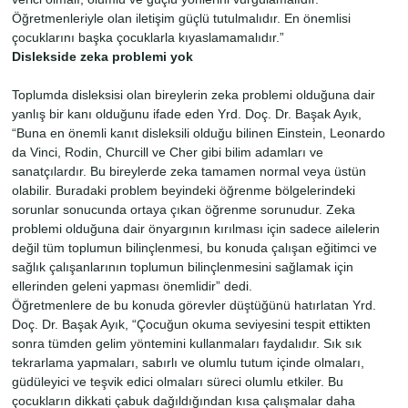
Öğretmenleriyle olan iletişim güçlü tutulmalıdır. En önemlisi
çocuklarını başka çocuklarla kıyaslamamalıdır.”
Dislekside zeka problemi yok
Toplumda disleksisi olan bireylerin zeka problemi olduğuna dair
yanlış bir kanı olduğunu ifade eden Yrd. Doç. Dr. Başak Ayık,
“Buna en önemli kanıt disleksili olduğu bilinen Einstein, Leonardo
da Vinci, Rodin, Churcill ve Cher gibi bilim adamları ve
sanatçılardır. Bu bireylerde zeka tamamen normal veya üstün
olabilir. Buradaki problem beyindeki öğrenme bölgelerindeki
sorunlar sonucunda ortaya çıkan öğrenme sorunudur. Zeka
problemi olduğuna dair önyargının kırılması için sadece ailelerin
değil tüm toplumun bilinçlenmesi, bu konuda çalışan eğitimci ve
sağlık çalışanlarının toplumun bilinçlenmesini sağlamak için
ellerinden geleni yapması önemlidir” dedi.
Öğretmenlere de bu konuda görevler düştüğünü hatırlatan Yrd.
Doç. Dr. Başak Ayık, “Çocuğun okuma seviyesini tespit ettikten
sonra tümden gelim yöntemini kullanmaları faydalıdır. Sık sık
tekrarlama yapmaları, sabırlı ve olumlu tutum içinde olmaları,
güdüleyici ve teşvik edici olmaları süreci olumlu etkiler. Bu
çocukların dikkati çabuk dağıldığından kısa çalışmalar daha