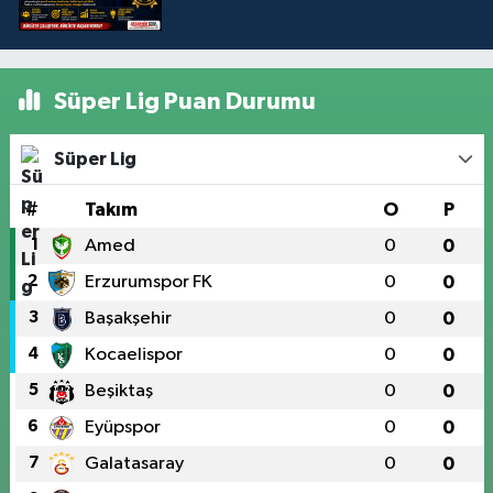
Süper Lig Puan Durumu
Süper Lig
#
Takım
O
P
1
Amed
0
0
2
Erzurumspor FK
0
0
3
Başakşehir
0
0
4
Kocaelispor
0
0
5
Beşiktaş
0
0
6
Eyüpspor
0
0
7
Galatasaray
0
0