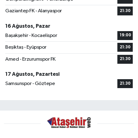
Gaziantep FK - Alanyaspor
21:30
16 Ağustos, Pazar
Başakşehir - Kocaelispor
19:00
Beşiktaş - Eyüpspor
21:30
Amed - Erzurumspor FK
21:30
17 Ağustos, Pazartesi
Samsunspor - Göztepe
21:30