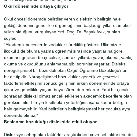
Okul döneminde ortaya çıkıyor
Okul öncesi dönemde belirtiler veren disleksinin belirgin hale
geldiği dönemin genellikle örgün eğitimin başladığı yıllar olan okul
yılları olduğunu vurgulayan Yrd. Doç. Dr. Başak Ayık, şunları
söyledi:
“Akademik becerilerde zorluklar süreklilik gösterir. Ülkemizde
ilkokul 1’de okuma yazma öğrenimi sırasında yaşıtlarına göre
okuması geciken bu çocuklar, sonraki yıllarda yavaş okuma, yanlış
okuma ve okuduğunu anlamama gibi sorunlar yaşarlar. Disleksi
nörogelişimsel bir bozukluk olan Özgül Öğrenme Bozukluğu’nun
bir alt tipidir. Nörogelişimsel bozukluklar genetik ve çevresel
faktörlerin etkileşimi sonucu gelişimin erken dönemlerinde ortaya
çıkar ve genellikle yaşam boyu süren durumlardır. Yani bir çocuk
sonradan disleksi olmaz ancak etkilenen akademik becerilere olan
gereksinimler bireyin kısıtlı olan yeterliliğini aşana kadar belirgin
hale gelmeyebilir. Yani belirtilerin belirginleşmesi her çocukta aynı
dönemde olmaz.”
Beslenme bozukluğu dislekside etkili oluyor
Disleksiye sebep olan faktörler araştırılırken çevresel faktörlerin de