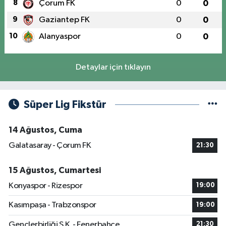
8
Çorum FK
0
0
9
Gaziantep FK
0
0
10
Alanyaspor
0
0
Detaylar için tıklayın
Süper Lig Fikstür
14 Ağustos, Cuma
Galatasaray - Çorum FK
21:30
15 Ağustos, Cumartesi
Konyaspor - Rizespor
19:00
Kasımpaşa - Trabzonspor
19:00
Gençlerbirliği S.K. - Fenerbahçe
21:30