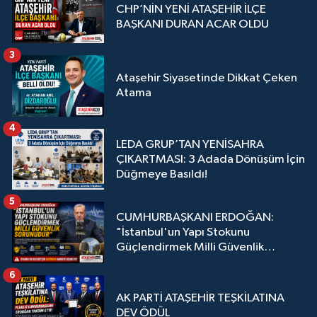
CHP’NİN YENİ ATAŞEHİR İLÇE
BAŞKANI DURAN ACAR OLDU
3
Ataşehir Siyasetinde Dikkat Çeken
Atama
4
LEDA GRUP’TAN YENİSAHRA
ÇIKARTMASI: 3 Adada Dönüşüm İçin
Düğmeye Basıldı!
5
CUMHURBAŞKANI ERDOĞAN:
"İstanbul'un Yapı Stokunu
Güçlendirmek Milli Güvenlik
Sorunudur"
6
AK PARTİ ATAŞEHİR TEŞKİLATINA
DEV ÖDÜL