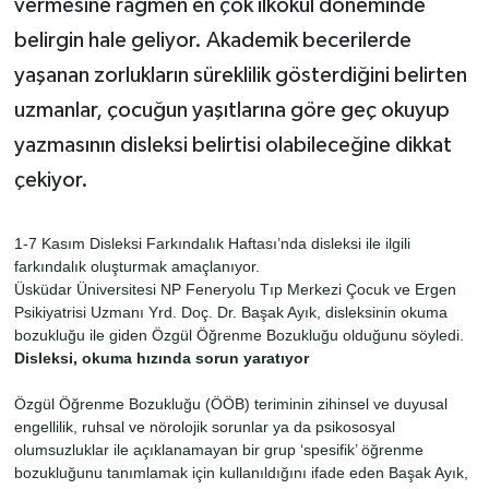
vermesine rağmen en çok ilkokul döneminde
belirgin hale geliyor. Akademik becerilerde
yaşanan zorlukların süreklilik gösterdiğini belirten
uzmanlar, çocuğun yaşıtlarına göre geç okuyup
yazmasının disleksi belirtisi olabileceğine dikkat
çekiyor.
1-7 Kasım Disleksi Farkındalık Haftası’nda disleksi ile ilgili
farkındalık oluşturmak amaçlanıyor.
Üsküdar Üniversitesi NP Feneryolu Tıp Merkezi Çocuk ve Ergen
Psikiyatrisi Uzmanı Yrd. Doç. Dr. Başak Ayık, disleksinin okuma
bozukluğu ile giden Özgül Öğrenme Bozukluğu olduğunu söyledi.
Disleksi, okuma hızında sorun yaratıyor
Özgül Öğrenme Bozukluğu (ÖÖB) teriminin zihinsel ve duyusal
engellilik, ruhsal ve nörolojik sorunlar ya da psikososyal
olumsuzluklar ile açıklanamayan bir grup ‘spesifik’ öğrenme
bozukluğunu tanımlamak için kullanıldığını ifade eden Başak Ayık,