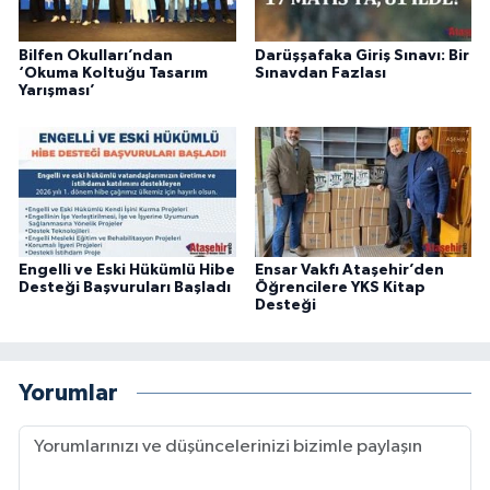
Bilfen Okulları’ndan
Darüşşafaka Giriş Sınavı: Bir
‘Okuma Koltuğu Tasarım
Sınavdan Fazlası
Yarışması’
Engelli ve Eski Hükümlü Hibe
Ensar Vakfı Ataşehir’den
Desteği Başvuruları Başladı
Öğrencilere YKS Kitap
Desteği
Yorumlar