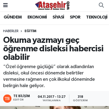
GÜNDEM
EKONOMİ
SİYASİ
SPOR
TEKNOLOJİ
Hava Durumu
Trafik Durumu
HABERLER
EĞİTİM
Okuma yazmayı geç
Süper Lig Puan Durumu ve Fikstür
öğrenme disleksi habercisi
olabilir
Tüm Manşetler
“Özel öğrenme güçlüğü” olarak adlandırılan
Son Dakika Haberleri
disleksi, okul öncesi dönemde belirtiler
vermesine rağmen en çok ilkokul döneminde
Haber Arşivi
belirgin hale geliyor.
TE BILIŞIM
04.11.2017 - 13:27
318
EDITÖR
YAYINLANMA
GÖSTERIM