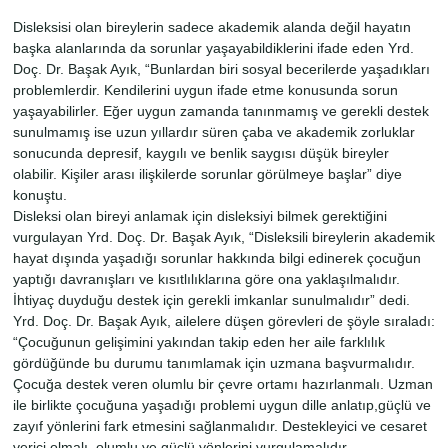
Disleksisi olan bireylerin sadece akademik alanda değil hayatın
başka alanlarında da sorunlar yaşayabildiklerini ifade eden Yrd.
Doç. Dr. Başak Ayık, “Bunlardan biri sosyal becerilerde yaşadıkları
problemlerdir. Kendilerini uygun ifade etme konusunda sorun
yaşayabilirler. Eğer uygun zamanda tanınmamış ve gerekli destek
sunulmamış ise uzun yıllardır süren çaba ve akademik zorluklar
sonucunda depresif, kaygılı ve benlik saygısı düşük bireyler
olabilir. Kişiler arası ilişkilerde sorunlar görülmeye başlar” diye
konuştu.
Disleksi olan bireyi
anlamak için disleksiyi bilmek gerektiğini
vurgulayan Yrd. Doç. Dr. Başak Ayık, “Disleksili bireylerin akademik
hayat dışında yaşadığı sorunlar hakkında bilgi edinerek çocuğun
yaptığı davranışları ve kısıtlılıklarına göre ona yaklaşılmalıdır.
İhtiyaç duyduğu destek için gerekli imkanlar sunulmalıdır” dedi.
Yrd. Doç. Dr. Başak Ayık, ailelere düşen görevleri de şöyle sıraladı:
“Çocuğunun gelişimini yakından takip eden her aile farklılık
gördüğünde bu durumu tanımlamak için uzmana başvurmalıdır.
Çocuğa destek veren olumlu bir çevre ortamı hazırlanmalı. Uzman
ile birlikte çocuğuna yaşadığı problemi uygun dille anlatıp,güçlü ve
zayıf yönlerini fark etmesini sağlanmalıdır. Destekleyici ve cesaret
verici olmalı, olumlu ve güçlü yönlerini vurgulamalıdır.