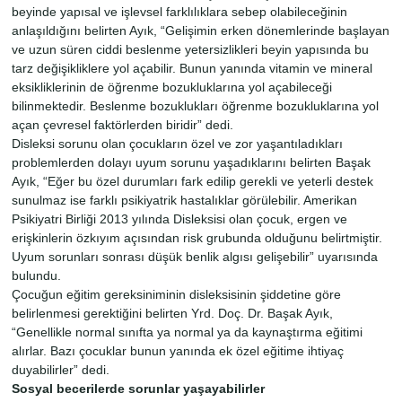
beyinde yapısal ve işlevsel farklılıklara sebep olabileceğinin
anlaşıldığını belirten Ayık, “Gelişimin erken dönemlerinde başlayan
ve uzun süren ciddi beslenme yetersizlikleri beyin yapısında bu
tarz değişikliklere yol açabilir. Bunun yanında vitamin ve mineral
eksikliklerinin de öğrenme bozukluklarına yol açabileceği
bilinmektedir. Beslenme bozuklukları öğrenme bozukluklarına yol
açan çevresel faktörlerden biridir” dedi.
Disleksi sorunu olan çocukların özel ve zor yaşantıladıkları
problemlerden dolayı uyum sorunu yaşadıklarını belirten Başak
Ayık, “Eğer bu özel durumları fark edilip gerekli ve yeterli destek
sunulmaz ise farklı psikiyatrik hastalıklar görülebilir. Amerikan
Psikiyatri Birliği 2013 yılında Disleksisi olan çocuk, ergen ve
erişkinlerin özkıyım açısından risk grubunda olduğunu belirtmiştir.
Uyum sorunları sonrası düşük benlik algısı gelişebilir” uyarısında
bulundu.
Çocuğun eğitim gereksiniminin disleksisinin şiddetine göre
belirlenmesi gerektiğini belirten Yrd. Doç. Dr. Başak Ayık,
“Genellikle normal sınıfta ya normal ya da kaynaştırma eğitimi
alırlar. Bazı çocuklar bunun yanında ek özel eğitime ihtiyaç
duyabilirler” dedi.
Sosyal becerilerde sorunlar yaşayabilirler