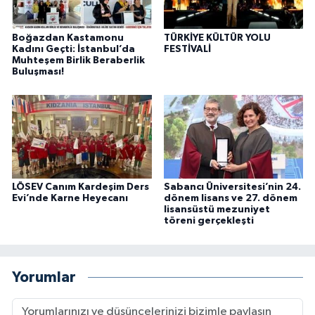
Boğazdan Kastamonu
TÜRKİYE KÜLTÜR YOLU
Kadını Geçti: İstanbul’da
FESTİVALİ
Muhteşem Birlik Beraberlik
Buluşması!
LÖSEV Canım Kardeşim Ders
Sabancı Üniversitesi’nin 24.
Evi’nde Karne Heyecanı
dönem lisans ve 27. dönem
lisansüstü mezuniyet
töreni gerçekleşti
Yorumlar