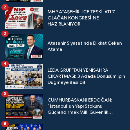
2
MHP ATAŞEHİR İLÇE TEŞKİLATI 7.
OLAĞAN KONGRESİ'NE
HAZIRLANIYOR!
3
Ataşehir Siyasetinde Dikkat Çeken
Atama
4
LEDA GRUP’TAN YENİSAHRA
ÇIKARTMASI: 3 Adada Dönüşüm İçin
Düğmeye Basıldı!
5
CUMHURBAŞKANI ERDOĞAN:
"İstanbul'un Yapı Stokunu
Güçlendirmek Milli Güvenlik
Sorunudur"
6