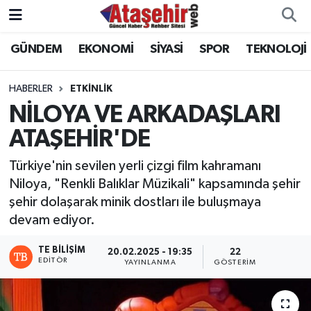
GÜNDEM
EKONOMİ
SİYASİ
SPOR
TEKNOLOJİ
Hava Durumu
Trafik Durumu
HABERLER
ETKİNLİK
NİLOYA VE ARKADAŞLARI
Süper Lig Puan Durumu ve Fikstür
ATAŞEHİR'DE
Tüm Manşetler
Türkiye'nin sevilen yerli çizgi film kahramanı
Niloya, "Renkli Balıklar Müzikali" kapsamında şehir
Son Dakika Haberleri
şehir dolaşarak minik dostları ile buluşmaya
devam ediyor.
Haber Arşivi
TE BILIŞIM
20.02.2025 - 19:35
22
EDITÖR
YAYINLANMA
GÖSTERIM