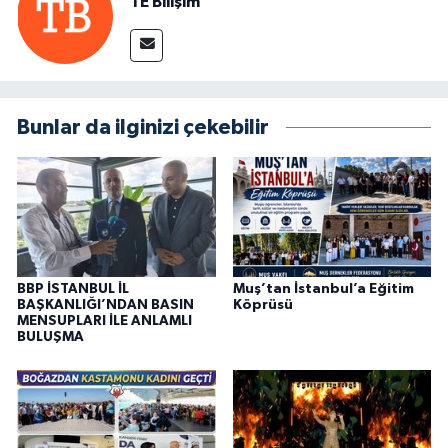
TE Bilişim
Bunlar da ilginizi çekebilir
BBP İSTANBUL İL
Muş’tan İstanbul’a Eğitim
BAŞKANLIĞI’NDAN BASIN
Köprüsü
MENSUPLARI İLE ANLAMLI
BULUŞMA