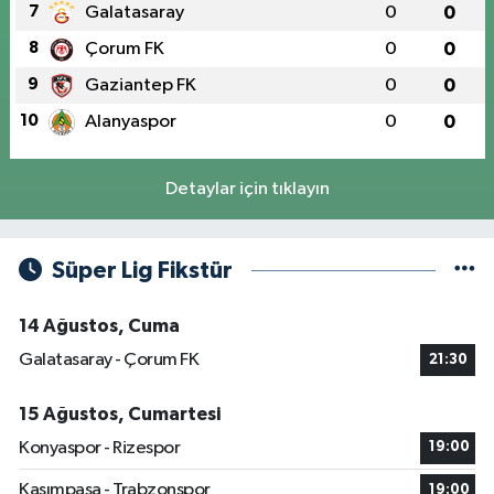
7
Galatasaray
0
0
8
Çorum FK
0
0
9
Gaziantep FK
0
0
10
Alanyaspor
0
0
Detaylar için tıklayın
Süper Lig Fikstür
14 Ağustos, Cuma
Galatasaray - Çorum FK
21:30
15 Ağustos, Cumartesi
Konyaspor - Rizespor
19:00
Kasımpaşa - Trabzonspor
19:00