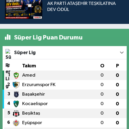
AK PARTİ ATAŞEHİR TEŞKİLATINA
DEV ÖDÜL
Süper Lig Puan Durumu
Süper Lig
#
Takım
O
P
1
Amed
0
0
2
Erzurumspor FK
0
0
3
Başakşehir
0
0
4
Kocaelispor
0
0
5
Beşiktaş
0
0
6
Eyüpspor
0
0