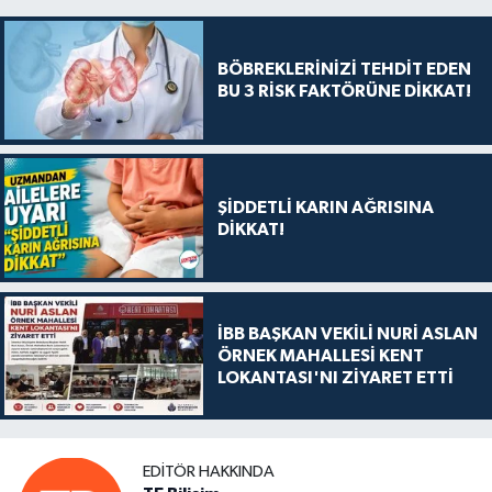
BÖBREKLERİNİZİ TEHDİT EDEN
BU 3 RİSK FAKTÖRÜNE DİKKAT!
ŞİDDETLİ KARIN AĞRISINA
DİKKAT!
İBB BAŞKAN VEKİLİ NURİ ASLAN
ÖRNEK MAHALLESİ KENT
LOKANTASI'NI ZİYARET ETTİ
EDITÖR HAKKINDA