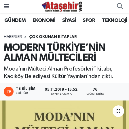
GÜNDEM
EKONOMİ
SİYASİ
SPOR
TEKNOLOJİ
Hava Durumu
Trafik Durumu
HABERLER
ÇOK OKUNAN KITAPLAR
MODERN TÜRKİYE’NİN
Süper Lig Puan Durumu ve Fikstür
ALMAN MÜLTECİLERİ
Tüm Manşetler
Moda’nın Mülteci Alman Profesörleri” kitabı,
Kadıköy Belediyesi Kültür Yayınları’ndan çıktı.
Son Dakika Haberleri
TE BILIŞIM
05.11.2019 - 15:52
76
EDITÖR
YAYINLANMA
GÖSTERIM
Haber Arşivi