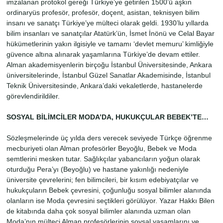
imzalanan protokol gereği Türkiye’ye getirilen 1500’ü aşkın
ordinaryüs profesör, profesör, doçent, asistan, teknisyen bilim
insanı ve sanatçı Türkiye’ye mülteci olarak geldi. 1930’lu yıllarda
bilim insanları ve sanatçılar Atatürk’ün, İsmet İnönü ve Celal Bayar
hükümetlerinin yakın ilgisiyle ve tamamı ‘devlet memuru’ kimliğiyle
güvence altına alınarak yaşamlarına Türkiye’de devam ettiler.
Alman akademisyenlerin birçoğu İstanbul Üniversitesinde, Ankara
üniversitelerinde, İstanbul Güzel Sanatlar Akademisinde, İstanbul
Teknik Üniversitesinde, Ankara’daki vekaletlerde, hastanelerde
görevlendirildiler.
SOSYAL BİLİMCİLER MODA’DA, HUKUKÇULAR BEBEK’TE…
Sözleşmelerinde üç yılda ders verecek seviyede Türkçe öğrenme
mecburiyeti olan Alman profesörler Beyoğlu, Bebek ve Moda
semtlerini mesken tutar. Sağlıkçılar yabancıların yoğun olarak
oturduğu Pera’yı (Beyoğlu) ve hastane yakınlığı nedeniyle
üniversite çevrelerini; fen bilimcileri, bir kısım edebiyatçılar ve
hukukçuların Bebek çevresini, çoğunluğu sosyal bilimler alanında
olanların ise Moda çevresini seçtikleri görülüyor. Yazar Hakkı Bilen
de kitabında daha çok sosyal bilimler alanında uzman olan
Moda’nın mülteci Alman profesörlerinin soysal yaşamlarını ve