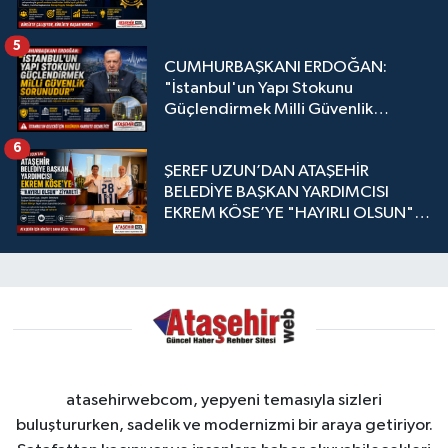
5
CUMHURBAŞKANI ERDOĞAN:
"İstanbul'un Yapı Stokunu
Güçlendirmek Milli Güvenlik
Sorunudur"
6
ŞEREF UZUN’DAN ATAŞEHİR
BELEDİYE BAŞKAN YARDIMCISI
EKREM KÖSE’YE "HAYIRLI OLSUN"
ZİYARETİ
atasehirwebcom, yepyeni temasıyla sizleri
buluştururken, sadelik ve modernizmi bir araya getiriyor.