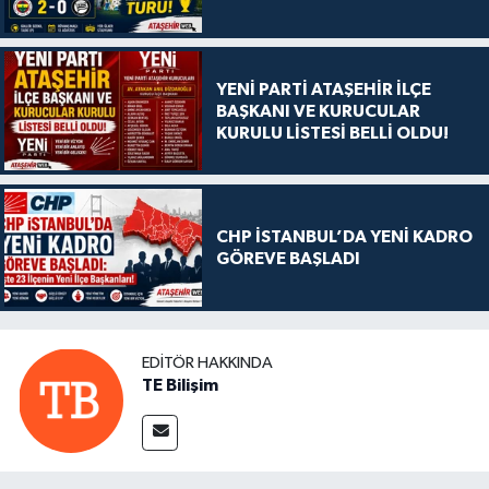
YENİ PARTİ ATAŞEHİR İLÇE
BAŞKANI VE KURUCULAR
KURULU LİSTESİ BELLİ OLDU!
CHP İSTANBUL’DA YENİ KADRO
GÖREVE BAŞLADI
EDITÖR HAKKINDA
TE Bilişim