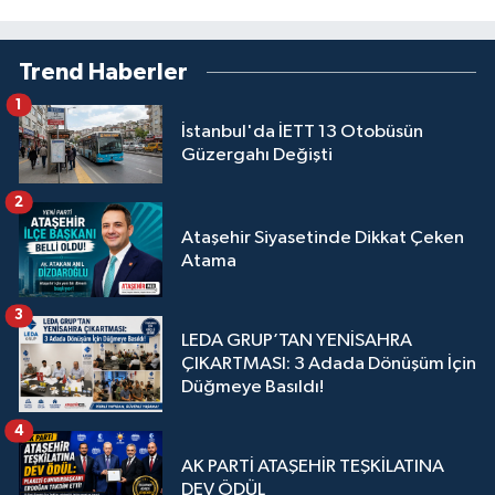
Trend Haberler
1
İstanbul'da İETT 13 Otobüsün
Güzergahı Değişti
2
Ataşehir Siyasetinde Dikkat Çeken
Atama
3
LEDA GRUP’TAN YENİSAHRA
ÇIKARTMASI: 3 Adada Dönüşüm İçin
Düğmeye Basıldı!
4
AK PARTİ ATAŞEHİR TEŞKİLATINA
DEV ÖDÜL