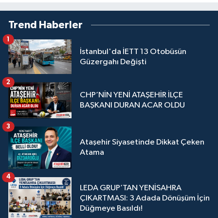
Trend Haberler
1
İstanbul'da İETT 13 Otobüsün
Güzergahı Değişti
2
CHP’NİN YENİ ATAŞEHİR İLÇE
BAŞKANI DURAN ACAR OLDU
3
Ataşehir Siyasetinde Dikkat Çeken
Atama
4
LEDA GRUP’TAN YENİSAHRA
ÇIKARTMASI: 3 Adada Dönüşüm İçin
Düğmeye Basıldı!