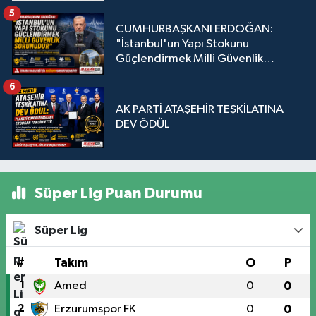
5
CUMHURBAŞKANI ERDOĞAN:
"İstanbul'un Yapı Stokunu
Güçlendirmek Milli Güvenlik
Sorunudur"
6
AK PARTİ ATAŞEHİR TEŞKİLATINA
DEV ÖDÜL
Süper Lig Puan Durumu
Süper Lig
#
Takım
O
P
1
Amed
0
0
2
Erzurumspor FK
0
0