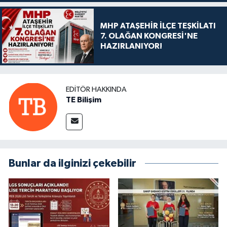
MHP ATAŞEHİR İLÇE TEŞKİLATI
7. OLAĞAN KONGRESİ'NE
HAZIRLANIYOR!
EDITÖR HAKKINDA
TE Bilişim
Bunlar da ilginizi çekebilir