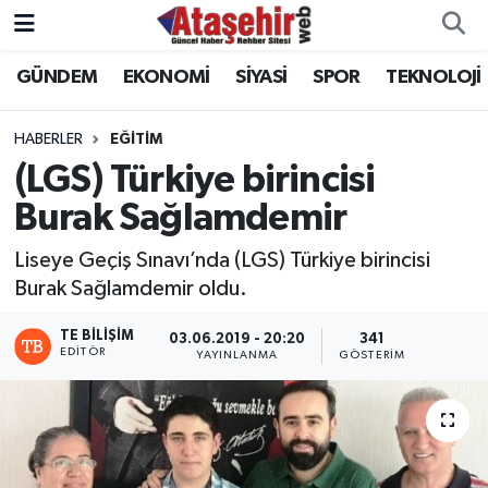
GÜNDEM
EKONOMİ
SİYASİ
SPOR
TEKNOLOJİ
Hava Durumu
Trafik Durumu
HABERLER
EĞİTİM
(LGS) Türkiye birincisi
Süper Lig Puan Durumu ve Fikstür
Burak Sağlamdemir
Tüm Manşetler
Liseye Geçiş Sınavı’nda (LGS) Türkiye birincisi
Burak Sağlamdemir oldu.
Son Dakika Haberleri
TE BILIŞIM
03.06.2019 - 20:20
341
EDITÖR
YAYINLANMA
GÖSTERIM
Haber Arşivi