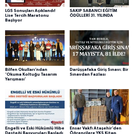
LGS Sonuçları Açıklandı!
SAKIP SABANCI EĞİTİM
Lise Tercih Maratonu
ÖDÜLLERİ 31. YILINDA
Başlıyor
Bilfen Okulları’ndan
Darüşşafaka Giriş Sınavı: Bir
‘Okuma Koltuğu Tasarım
Sınavdan Fazlası
Yarışması’
Engelli ve Eski Hükümlü Hibe
Ensar Vakfı Ataşehir’den
Desteği Başvuruları Başladı
Öğrencilere YKS Kitap