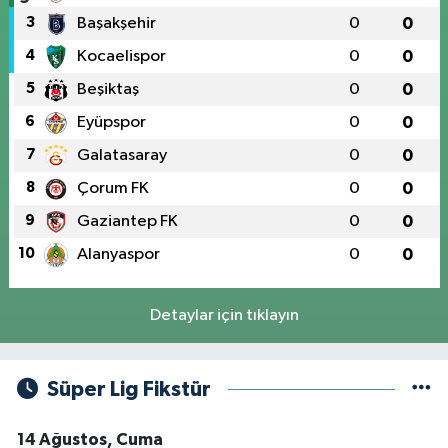
3
Başakşehir
0
0
4
Kocaelispor
0
0
5
Beşiktaş
0
0
6
Eyüpspor
0
0
7
Galatasaray
0
0
8
Çorum FK
0
0
9
Gaziantep FK
0
0
10
Alanyaspor
0
0
Detaylar için tıklayın
Süper Lig Fikstür
14 Ağustos, Cuma