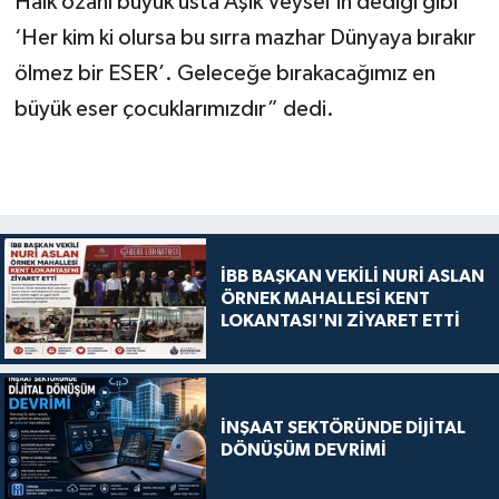
Halk ozanı büyük usta Aşık Veysel’in dediği gibi
‘Her kim ki olursa bu sırra mazhar Dünyaya bırakır
ölmez bir ESER’. Geleceğe bırakacağımız en
büyük eser çocuklarımızdır” dedi.
İBB BAŞKAN VEKİLİ NURİ ASLAN
ÖRNEK MAHALLESİ KENT
LOKANTASI'NI ZİYARET ETTİ
İNŞAAT SEKTÖRÜNDE DİJİTAL
DÖNÜŞÜM DEVRİMİ