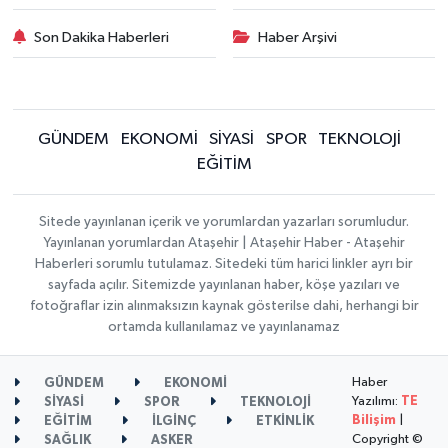
Son Dakika Haberleri
Haber Arşivi
GÜNDEM
EKONOMİ
SİYASİ
SPOR
TEKNOLOJİ
EĞİTİM
Sitede yayınlanan içerik ve yorumlardan yazarları sorumludur.
Yayınlanan yorumlardan Ataşehir | Ataşehir Haber - Ataşehir
Haberleri sorumlu tutulamaz. Sitedeki tüm harici linkler ayrı bir
sayfada açılır. Sitemizde yayınlanan haber, köşe yazıları ve
fotoğraflar izin alınmaksızın kaynak gösterilse dahi, herhangi bir
ortamda kullanılamaz ve yayınlanamaz
Haber
GÜNDEM
EKONOMİ
Yazılımı:
TE
SİYASİ
SPOR
TEKNOLOJİ
Bilişim
|
EĞİTİM
İLGİNÇ
ETKİNLİK
Copyright ©
SAĞLIK
ASKER