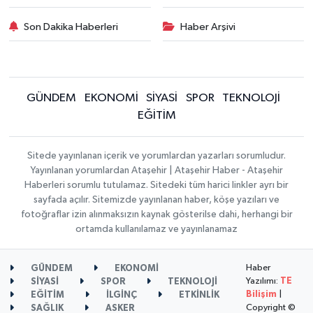
Son Dakika Haberleri
Haber Arşivi
GÜNDEM
EKONOMİ
SİYASİ
SPOR
TEKNOLOJİ
EĞİTİM
Sitede yayınlanan içerik ve yorumlardan yazarları sorumludur.
Yayınlanan yorumlardan Ataşehir | Ataşehir Haber - Ataşehir
Haberleri sorumlu tutulamaz. Sitedeki tüm harici linkler ayrı bir
sayfada açılır. Sitemizde yayınlanan haber, köşe yazıları ve
fotoğraflar izin alınmaksızın kaynak gösterilse dahi, herhangi bir
ortamda kullanılamaz ve yayınlanamaz
Haber
GÜNDEM
EKONOMİ
Yazılımı:
TE
SİYASİ
SPOR
TEKNOLOJİ
Bilişim
|
EĞİTİM
İLGİNÇ
ETKİNLİK
Copyright ©
SAĞLIK
ASKER