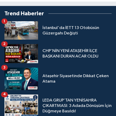
Trend Haberler
1
İstanbul'da İETT 13 Otobüsün
Güzergahı Değişti
2
CHP’NİN YENİ ATAŞEHİR İLÇE
BAŞKANI DURAN ACAR OLDU
3
Ataşehir Siyasetinde Dikkat Çeken
Atama
4
LEDA GRUP’TAN YENİSAHRA
ÇIKARTMASI: 3 Adada Dönüşüm İçin
Düğmeye Basıldı!