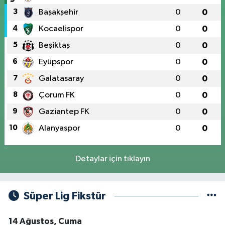
3
Başakşehir
0
0
4
Kocaelispor
0
0
5
Beşiktaş
0
0
6
Eyüpspor
0
0
7
Galatasaray
0
0
8
Çorum FK
0
0
9
Gaziantep FK
0
0
10
Alanyaspor
0
0
Detaylar için tıklayın
Süper Lig Fikstür
14 Ağustos, Cuma