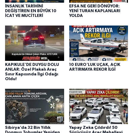
İNSANLIK TARİHİNİ
EFSA NE GERİ DÖNÜYOR:
DEĞİŞTİREN EN BÜYÜK 10
YENİ TURAN KAPLANLARI
İCAT VE MUCİTLERİ
YOLDA
KAPIKULE'DE DUYGU DOLU
10 EURO'LUK UÇAK, AÇIK
ANLAR: Özel Plakalı Araç
ARTIRMAYA REKOR İLGİ
Sınır Kapısında İlgi Odağı
Oldu!
Sibirya’da 32 Bin Yıllık
Yapay Zeka Çıldırdı! 50
Donmuş Tohumlar Yeniden
Sürücüsüz Araç Mahalleyi