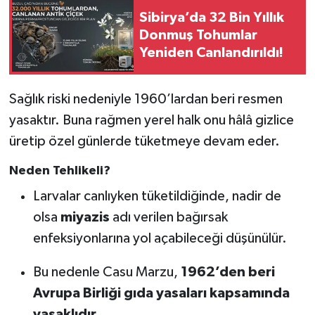
Sibirya’da 32 Bin Yıllık
Donmuş Tohumlar
Yeniden Canlandırıldı!
Sağlık riski nedeniyle 1960’lardan beri resmen
yasaktır. Buna rağmen yerel halk onu hâlâ gizlice
üretip özel günlerde tüketmeye devam eder.
Neden Tehlikeli?
Larvalar canlıyken tüketildiğinde, nadir de
olsa
miyazis
adı verilen bağırsak
enfeksiyonlarına yol açabileceği düşünülür.
Bu nedenle Casu Marzu,
1962’den beri
Avrupa Birliği gıda yasaları kapsamında
yasaklıdır
.