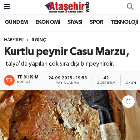
GÜNDEM
EKONOMİ
SİYASİ
SPOR
TEKNOLOJİ
Hava Durumu
Trafik Durumu
HABERLER
İLGİNÇ
Kurtlu peynir Casu Marzu,
Süper Lig Puan Durumu ve Fikstür
İtalya'da yapılan çok sıra dışı bir peynirdir.
Tüm Manşetler
TE BILIŞIM
24.09.2025 - 19:53
42
1
EDITÖR
YAYINLANMA
GÖSTERIM
OKUNMA
Son Dakika Haberleri
Haber Arşivi