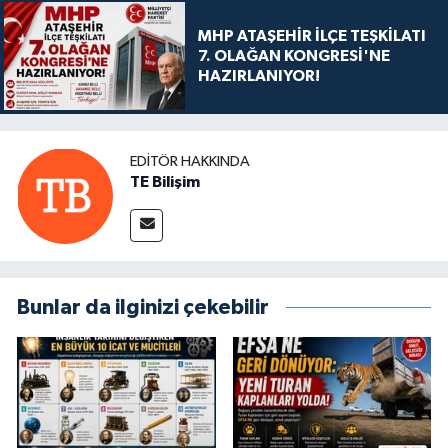
MHP ATAŞEHİR İLÇE TEŞKİLATI
7. OLAĞAN KONGRESİ'NE
HAZIRLANIYOR!
EDITÖR HAKKINDA
TE Bilişim
Bunlar da ilginizi çekebilir