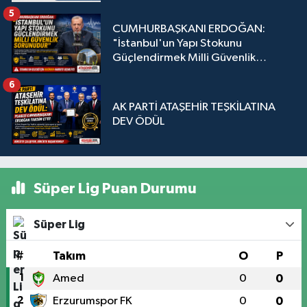
5
CUMHURBAŞKANI ERDOĞAN:
"İstanbul'un Yapı Stokunu
Güçlendirmek Milli Güvenlik
Sorunudur"
6
AK PARTİ ATAŞEHİR TEŞKİLATINA
DEV ÖDÜL
Süper Lig Puan Durumu
Süper Lig
#
Takım
O
P
1
Amed
0
0
2
Erzurumspor FK
0
0