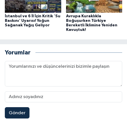
İstanbul ve 6 İl İçin Kritik 'Su
Avrupa Kuraklıkla
Baskını' Uyarısı! Yoğun
Boğuşurken Türkiye
Sağanak Yağış Geliyor
Bereketli İklimine Yeniden
Kavuştuk!
Yorumlar
Gönder