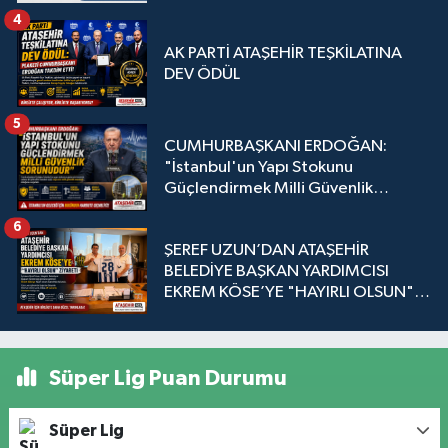
4
AK PARTİ ATAŞEHİR TEŞKİLATINA
DEV ÖDÜL
5
CUMHURBAŞKANI ERDOĞAN:
"İstanbul'un Yapı Stokunu
Güçlendirmek Milli Güvenlik
Sorunudur"
6
ŞEREF UZUN’DAN ATAŞEHİR
BELEDİYE BAŞKAN YARDIMCISI
EKREM KÖSE’YE "HAYIRLI OLSUN"
ZİYARETİ
Süper Lig Puan Durumu
Süper Lig