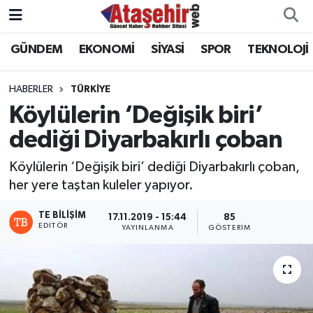
GÜNDEM
EKONOMİ
SİYASİ
SPOR
TEKNOLOJİ
Hava Durumu
Trafik Durumu
HABERLER
TÜRKİYE
Köylülerin ‘Değişik biri’
Süper Lig Puan Durumu ve Fikstür
dediği Diyarbakırlı çoban
Tüm Manşetler
Köylülerin ‘Değişik biri’ dediği Diyarbakırlı çoban,
her yere taştan kuleler yapıyor.
Son Dakika Haberleri
TE BILIŞIM
17.11.2019 - 15:44
85
EDITÖR
YAYINLANMA
GÖSTERIM
Haber Arşivi