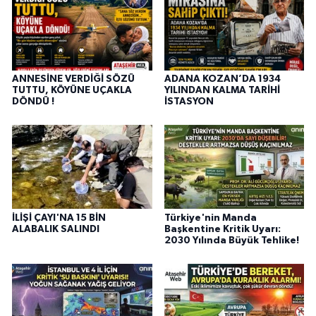
ANNESİNE VERDİĞİ SÖZÜ
ADANA KOZAN’DA 1934
TUTTU, KÖYÜNE UÇAKLA
YILINDAN KALMA TARİHİ
DÖNDÜ !
İSTASYON
İLİŞİ ÇAYI'NA 15 BİN
Türkiye'nin Manda
ALABALIK SALINDI
Başkentine Kritik Uyarı:
2030 Yılında Büyük Tehlike!