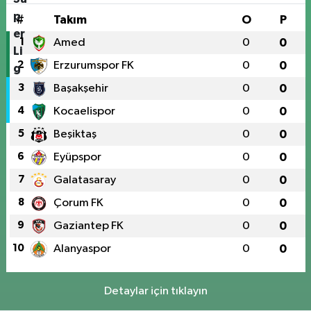
#
Takım
O
P
1
Amed
0
0
2
Erzurumspor FK
0
0
3
Başakşehir
0
0
4
Kocaelispor
0
0
5
Beşiktaş
0
0
6
Eyüpspor
0
0
7
Galatasaray
0
0
8
Çorum FK
0
0
9
Gaziantep FK
0
0
10
Alanyaspor
0
0
Detaylar için tıklayın