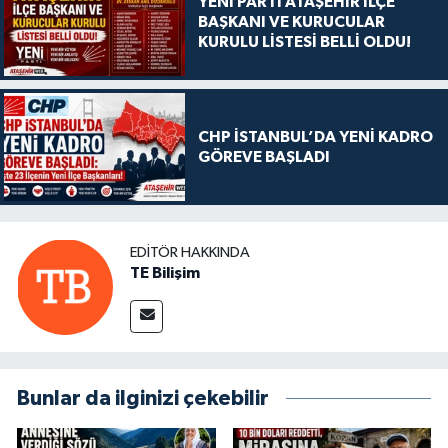
YENİ PARTİ ATAŞEHİR İLÇE
BAŞKANI VE KURUCULAR
KURULU LİSTESİ BELLİ OLDU!
CHP İSTANBUL’DA YENİ KADRO
GÖREVE BAŞLADI
EDITÖR HAKKINDA
TE Bilişim
Bunlar da ilginizi çekebilir