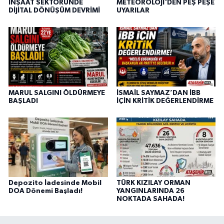
İNŞAAT SEKTÖRÜNDE
METEOROLOJİ'DEN PEŞ PEŞE
DİJİTAL DÖNÜŞÜM DEVRİMİ
UYARILAR
MARUL SALGINI ÖLDÜRMEYE
İSMAİL SAYMAZ’DAN İBB
BAŞLADI
İÇİN KRİTİK DEĞERLENDİRME
Depozito İadesinde Mobil
TÜRK KIZILAY ORMAN
DOA Dönemi Başladı!
YANGINLARINDA 26
NOKTADA SAHADA!