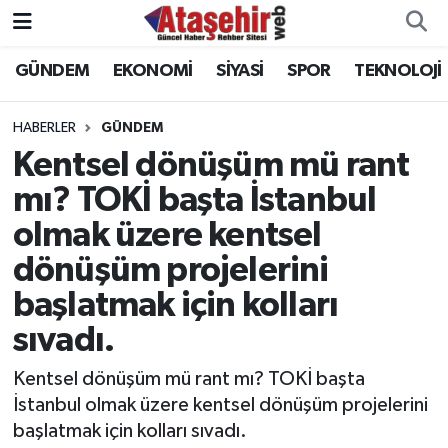
GÜNDEM
EKONOMİ
SİYASİ
SPOR
TEKNOLOJİ
Hava Durumu
Trafik Durumu
HABERLER
GÜNDEM
Kentsel dönüşüm mü rant
Süper Lig Puan Durumu ve Fikstür
mı? TOKİ başta İstanbul
olmak üzere kentsel
Tüm Manşetler
dönüşüm projelerini
Son Dakika Haberleri
başlatmak için kolları
Haber Arşivi
sıvadı.
Kentsel dönüşüm mü rant mı? TOKİ başta
İstanbul olmak üzere kentsel dönüşüm projelerini
başlatmak için kolları sıvadı.