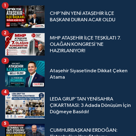
1
CHP’NİN YENİ ATAŞEHİR İLÇE
BAŞKANI DURAN ACAR OLDU
2
MHP ATAŞEHİR İLÇE TEŞKİLATI 7.
OLAĞAN KONGRESİ'NE
HAZIRLANIYOR!
3
Ataşehir Siyasetinde Dikkat Çeken
Atama
4
LEDA GRUP’TAN YENİSAHRA
ÇIKARTMASI: 3 Adada Dönüşüm İçin
Düğmeye Basıldı!
5
CUMHURBAŞKANI ERDOĞAN: