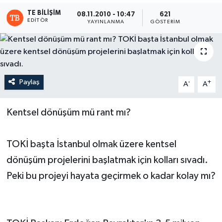
TE BILIŞIM
08.11.2010 - 10:47
621
EDITÖR
YAYINLANMA
GÖSTERIM
Paylaş
-
+
A
A
Kentsel dönüşüm mü rant mı?
TOKİ başta İstanbul olmak üzere kentsel
dönüşüm projelerini başlatmak için kolları sıvadı.
Peki bu projeyi hayata geçirmek o kadar kolay mı?