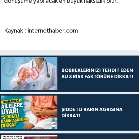
dönüşüme yapılacak en büyük haksızlık olur.
Kaynak : internethaber.com
BÖBREKLERİNİZİ TEHDİT EDEN
BU 3 RİSK FAKTÖRÜNE DİKKAT!
ŞİDDETLİ KARIN AĞRISINA
DİKKAT!