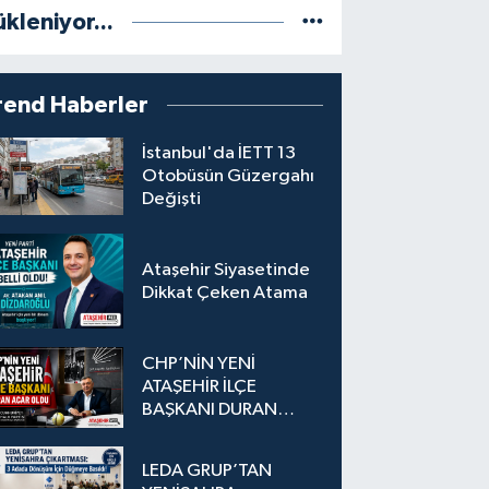
ükleniyor...
rend Haberler
İstanbul'da İETT 13
Otobüsün Güzergahı
Değişti
Ataşehir Siyasetinde
Dikkat Çeken Atama
CHP’NİN YENİ
ATAŞEHİR İLÇE
BAŞKANI DURAN
ACAR OLDU
LEDA GRUP’TAN