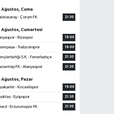
4 Ağustos, Cuma
latasaray - Çorum FK
21:30
5 Ağustos, Cumartesi
nyaspor - Rizespor
19:00
sımpaşa - Trabzonspor
19:00
nçlerbirliği S.K. - Fenerbahçe
21:30
ziantep FK - Alanyaspor
21:30
6 Ağustos, Pazar
şakşehir - Kocaelispor
19:00
şiktaş - Eyüpspor
21:30
ed - Erzurumspor FK
21:30