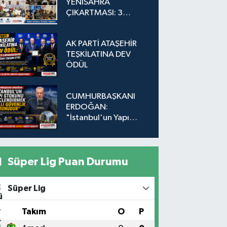
YENİSAHRA
ÇIKARTMASI: 3
Adada Dönüşüm İçin
Düğmeye Basıldı!
AK PARTİ ATAŞEHİR
TEŞKİLATINA DEV
ÖDÜL
CUMHURBAŞKANI
ERDOĞAN:
"İstanbul'un Yapı
Stokunu
Güçlendirmek Milli
Güvenlik Sorunudur"
Süper Lig Puan Durumu
Süper Lig
#
Takım
O
P