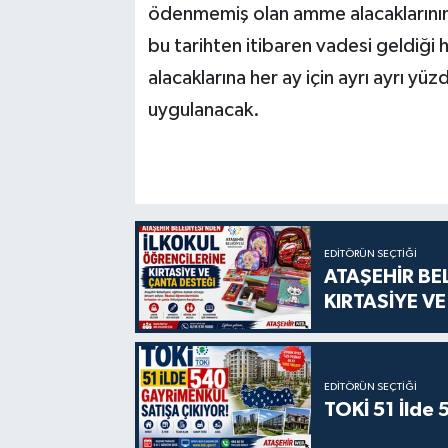
ödenmemiş olan amme alacaklarının 
bu tarihten itibaren vadesi geldi
alacaklarına her ay için ayrı ayrı 
uygulanacak.
EDITÖRÜN SEÇTIĞI
ATAŞEHİR BE
KIRTASİYE V
EDITÖRÜN SEÇTIĞI
TOKİ 51 İlde 