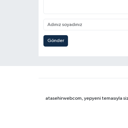
Gönder
atasehirwebcom, yepyeni temasıyla sizle