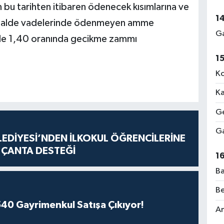
bu tarihten itibaren ödenecek kısımlarına ve
1
ği halde vadelerinde ödenmeyen amme
Ga
yüzde 1,40 oranında gecikme zammı
1
Ko
Ka
Ge
Ga
LEDİYESİ’NDEN İLKOKUL ÖĞRENCİLERİNE
E ÇANTA DESTEĞİ
1
Ba
Be
540 Gayrimenkul Satışa Çıkıyor!
Am