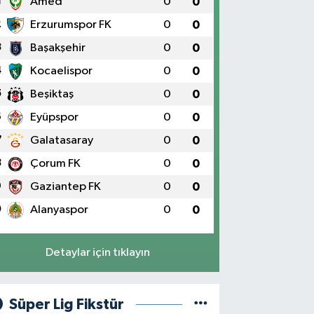
1
Amed
0
0
2
Erzurumspor FK
0
0
3
Başakşehir
0
0
4
Kocaelispor
0
0
5
Beşiktaş
0
0
6
Eyüpspor
0
0
7
Galatasaray
0
0
8
Çorum FK
0
0
9
Gaziantep FK
0
0
0
Alanyaspor
0
0
Detaylar için tıklayın
Süper Lig Fikstür