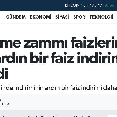
BITCOIN
64.475,47
%0.66
DOLAR
47,5986
%0.06
GÜNDEM
EKONOMİ
SİYASİ
SPOR
TEKNOLOJİ
EURO
55,0700
%0.1
STERLİN
64,2438
%0.21
me zammı faizler
GRAM ALTIN
6518.23
%0.39
BİST100
13.703
%0
rdın bir faiz indir
di
de indiriminin ardın bir faiz indirimi daha
560
TERIM