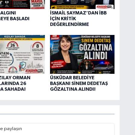
ALGINI
İSMAİL SAYMAZ’DAN İBB
EYE BAŞLADI
İÇİN KRİTİK
DEĞERLENDİRME
ZILAY ORMAN
ÜSKÜDAR BELEDİYE
LARINDA 26
BAŞKANI SİNEM DEDETAŞ
A SAHADA!
GÖZALTINA ALINDI!