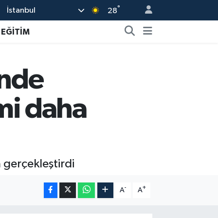
°
İstanbul
28
EĞİTİM
inde
imi daha
 gerçekleştirdi
-
+
A
A