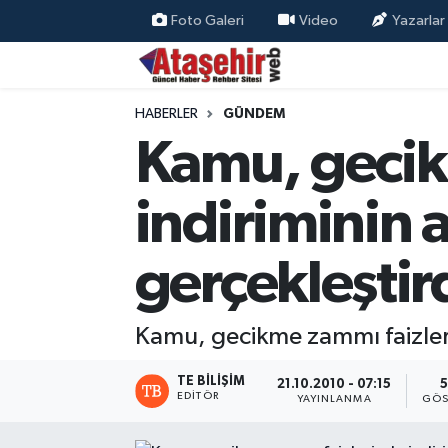
Foto Galeri
Video
Yazarlar
Hava Durumu
HABERLER
GÜNDEM
Trafik Durumu
Kamu, gecik
Süper Lig Puan Durumu ve Fikstür
indiriminin a
Tüm Manşetler
gerçekleştir
Son Dakika Haberleri
Haber Arşivi
Kamu, gecikme zammı faizlerin
TE BILIŞIM
21.10.2010 - 07:15
EDITÖR
YAYINLANMA
GÖS