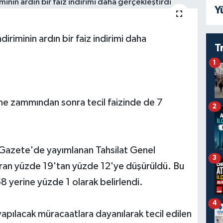
Y
riminin ardın bir faiz indirimi daha
T
1
e zammından sonra tecil faizinde de 7
2
 Gazete'de yayımlanan Tahsilat Genel
3
k oran yüzde 19'tan yüzde 12'ye düşürüldü. Bu
,58 yerine yüzde 1 olarak belirlendi.
4
apılacak müracaatlara dayanılarak tecil edilen