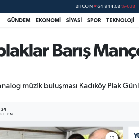
DOLAR
47,7436
%0.18
EURO
55,2510
%0.32
GÜNDEM
EKONOMİ
SİYASİ
SPOR
TEKNOLOJİ
STERLİN
64,4811
%0.38
GRAM ALTIN
6660.55
%0.03
laklar Barış Manç
BİST100
13.779
%-14
BITCOIN
64.944,08
%-0.18
ı analog müzik buluşması Kadıköy Plak Günl
34
STERIM
Y