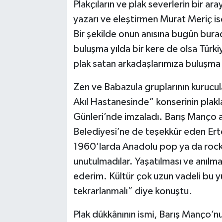
Plakçıların ve plak severlerin bir a
yazarı ve eleştirmen Murat Meriç is
Bir şekilde onun anısına bugün bur
buluşma yılda bir kere de olsa Türk
plak satan arkadaşlarımıza buluşma 
Zen ve Babazula gruplarının kurucu
Akıl Hastanesinde” konserinin plakla
Günleri’nde imzaladı. Barış Manço a
Belediyesi’ne de teşekkür eden Ert
1960’larda Anadolu pop ya da rock m
unutulmadılar. Yaşatılması ve anılm
ederim. Kültür çok uzun vadeli bu 
tekrarlanmalı” diye konuştu.
Plak dükkânının ismi, Barış Manço’n