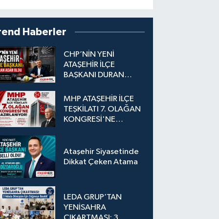
rend Haberler
CHP’NİN YENİ
ATAŞEHİR İLÇE
BAŞKANI DURAN
ACAR OLDU
MHP ATAŞEHİR İLÇE
TEŞKİLATI 7. OLAĞAN
KONGRESİ'NE
HAZIRLANIYOR!
Ataşehir Siyasetinde
Dikkat Çeken Atama
LEDA GRUP’TAN
YENİSAHRA
ÇIKARTMASI: 3