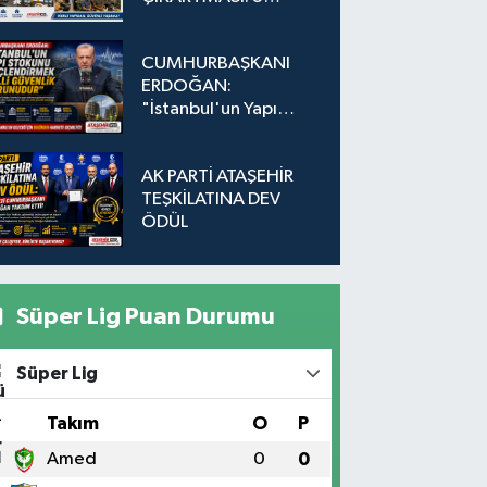
Adada Dönüşüm İçin
Düğmeye Basıldı!
CUMHURBAŞKANI
ERDOĞAN:
"İstanbul'un Yapı
Stokunu
Güçlendirmek Milli
AK PARTİ ATAŞEHİR
Güvenlik Sorunudur"
TEŞKİLATINA DEV
ÖDÜL
Süper Lig Puan Durumu
Süper Lig
#
Takım
O
P
1
Amed
0
0