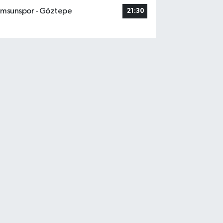
msunspor - Göztepe
21:30