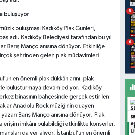
5
de buluşuyor
g müzik buluşması Kadıköy Plak Günleri,
aşladı. Kadıköy Belediyesi tarafından bu yıl
6
lar Barış Manço anısına dönüyor. Etkinliğe
n birçok şehrinden gelen plak müdavimleri
ul’un en önemli plak dükkânlarını, plak
iyle buluşturmaya devam ediyor. Kadıköy
rkez binasının bahçesinde gerçekleştirilen
 plaklar Anadolu Rock müziğinin duayen
z yazarı Barış Manço anısına dönüyor. Plak
 erişim imkânı bulabildiği etkinlikte konserler,
rmansları da yer alıyor. İstanbul’un en önemli