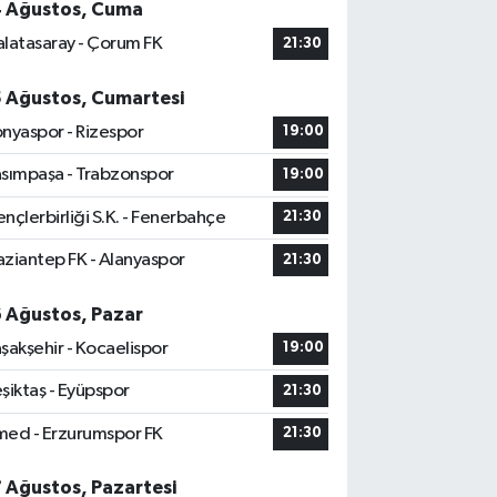
4 Ağustos, Cuma
latasaray - Çorum FK
21:30
5 Ağustos, Cumartesi
nyaspor - Rizespor
19:00
sımpaşa - Trabzonspor
19:00
nçlerbirliği S.K. - Fenerbahçe
21:30
ziantep FK - Alanyaspor
21:30
6 Ağustos, Pazar
şakşehir - Kocaelispor
19:00
şiktaş - Eyüpspor
21:30
ed - Erzurumspor FK
21:30
7 Ağustos, Pazartesi