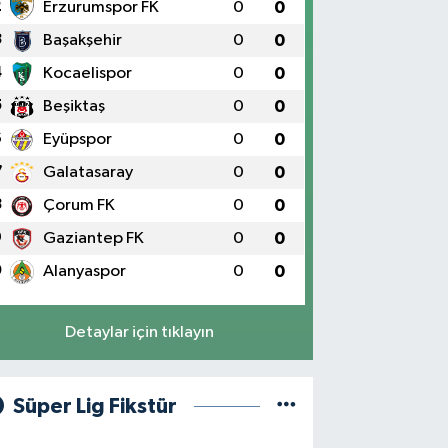
2
Erzurumspor FK
0
0
3
Başakşehir
0
0
4
Kocaelispor
0
0
5
Beşiktaş
0
0
6
Eyüpspor
0
0
7
Galatasaray
0
0
8
Çorum FK
0
0
9
Gaziantep FK
0
0
0
Alanyaspor
0
0
Detaylar için tıklayın
Süper Lig Fikstür