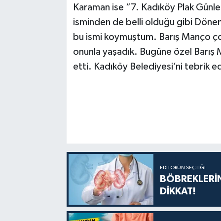
Karaman ise “7. Kadıköy Plak Günler
isminden de belli olduğu gibi Döne
bu ismi koymuştum. Barış Manço çok
onunla yaşadık. Bugüne özel Barış M
etti. Kadıköy Belediyesi’ni tebrik 
EDITÖRÜN SEÇTIĞI
BÖBREKLERİN
DİKKAT!