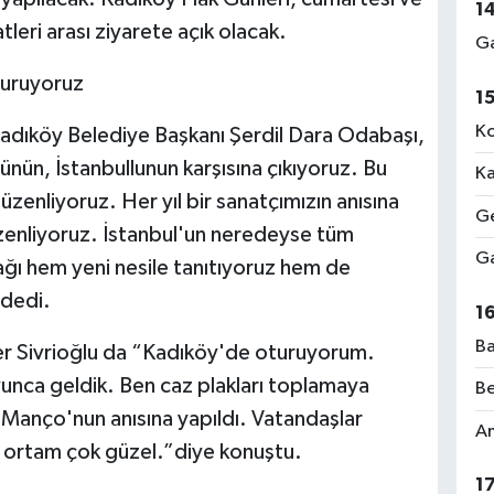
1
leri arası ziyarete açık olacak.
Ga
turuyoruz
1
Ko
adıköy Belediye Başkanı Şerdil Dara Odabaşı,
lünün, İstanbullunun karşısına çıkıyoruz. Bu
Ka
zenliyoruz. Her yıl bir sanatçımızın anısına
Ge
üzenliyoruz. İstanbul'un neredeyse tüm
Ga
plağı hem yeni nesile tanıtıyoruz hem de
 dedi.
1
Ba
mer Sivrioğlu da “Kadıköy'de oturuyorum.
unca geldik. Ben caz plakları toplamaya
Be
ş Manço'nun anısına yapıldı. Vatandaşlar
Am
 ortam çok güzel.”diye konuştu.
1