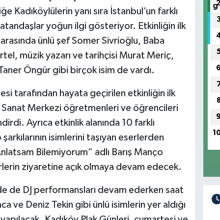
ğe Kadıköylülerin yanı sıra İstanbul’un farklı
tandaşlar yoğun ilgi gösteriyor. Etkinliğin ilk
 arasında ünlü şef Somer Sivrioğlu, Baba
tel, müzik yazarı ve tarihçisi Murat Meriç,
aner Öngür gibi birçok isim de vardı.
si tarafından hayata geçirilen etkinliğin ilk
Sanat Merkezi öğretmenleri ve öğrencileri
irdi. Ayrıca etkinlik alanında 10 farklı
1
 şarkılarının isimlerini taşıyan eserlerden
l Anlatsam Bilemiyorum” adlı Barış Manço
erlerin ziyaretine açık olmaya devam edecek.
nde de DJ performansları devam ederken saat
 ve Deniz Tekin gibi ünlü isimlerin yer aldığı
apılacak. Kadıköy Plak Günleri, cumartesi ve