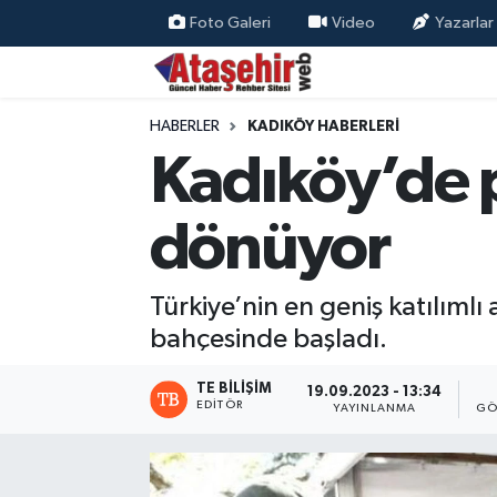
Foto Galeri
Video
Yazarlar
Hava Durumu
HABERLER
KADIKÖY HABERLERİ
Trafik Durumu
Kadıköy’de p
Süper Lig Puan Durumu ve Fikstür
dönüyor
Tüm Manşetler
Türkiye’nin en geniş katılıml
Son Dakika Haberleri
bahçesinde başladı.
Haber Arşivi
TE BILIŞIM
19.09.2023 - 13:34
EDITÖR
YAYINLANMA
GÖ