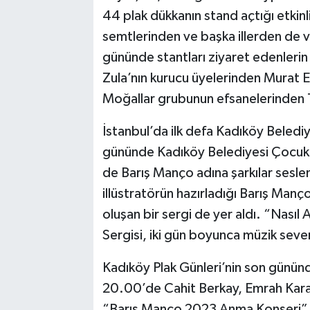
44 plak dükkanın stand açtığı etkinli
semtlerinden ve başka illerden de va
gününde stantları ziyaret edenlerin
Zula’nın kurucu üyelerinden Murat Er
Moğallar grubunun efsanelerinden T
İstanbul’da ilk defa Kadıköy Belediye
gününde Kadıköy Belediyesi Çocuk 
de Barış Manço adına şarkılar seslend
illüstratörün hazırladığı Barış Manço
oluşan bir sergi de yer aldı. “Nası
Sergisi, iki gün boyunca müzik sev
Kadıköy Plak Günleri’nin son günü
20.00’de Cahit Berkay, Emrah Karaca
“Barış Manço 2023 Anma Konseri” y