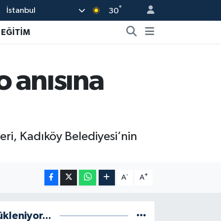
°
İstanbul
30
EĞİTİM
o anısına
eri, Kadıköy Belediyesi’nin
-
+
A
A
ükleniyor...