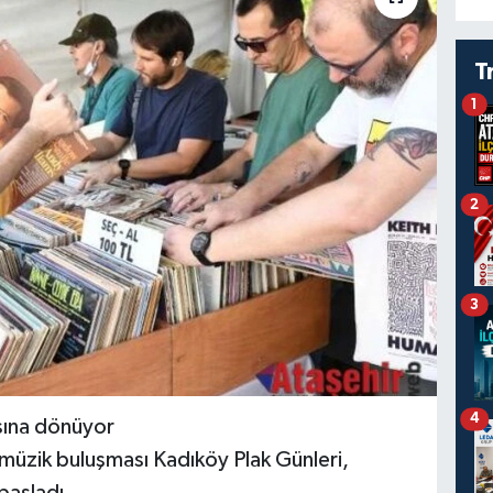
T
1
2
3
4
sına dönüyor
g müzik buluşması Kadıköy Plak Günleri,
başladı.