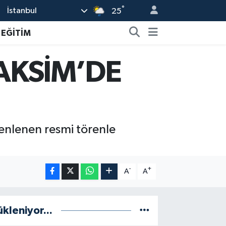
°
İstanbul
25
EĞİTİM
AKSİM’DE
zenlenen resmi törenle
-
+
A
A
ükleniyor...