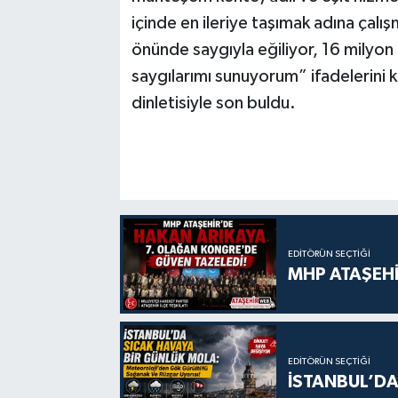
içinde en ileriye taşımak adına çal
önünde saygıyla eğiliyor, 16 milyon
saygılarımı sunuyorum” ifadelerini 
dinletisiyle son buldu.
EDITÖRÜN SEÇTIĞI
MHP ATAŞEHİ
EDITÖRÜN SEÇTIĞI
İSTANBUL’DA