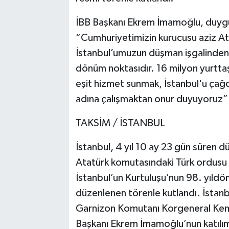
İBB Başkanı Ekrem İmamoğlu, duygul
“Cumhuriyetimizin kurucusu aziz At
İstanbul’umuzun düşman işgalinden ku
dönüm noktasıdır. 16 milyon yurtta
eşit hizmet sunmak, İstanbul'u çağda
adına çalışmaktan onur duyuyoruz” 
TAKSİM / İSTANBUL
İstanbul, 4 yıl 10 ay 23 gün süren 
Atatürk komutasındaki Türk ordusu t
İstanbul’un Kurtuluşu’nun 98. yıld
düzenlenen törenle kutlandı. İstanbul
Garnizon Komutanı Korgeneral Kemal
Başkanı Ekrem İmamoğlu’nun katılım