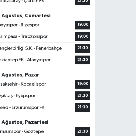
latasaray - Çorum FK
21:30
5 Ağustos, Cumartesi
nyaspor - Rizespor
19:00
sımpaşa - Trabzonspor
19:00
nçlerbirliği S.K. - Fenerbahçe
21:30
ziantep FK - Alanyaspor
21:30
6 Ağustos, Pazar
şakşehir - Kocaelispor
19:00
şiktaş - Eyüpspor
21:30
ed - Erzurumspor FK
21:30
7 Ağustos, Pazartesi
msunspor - Göztepe
21:30