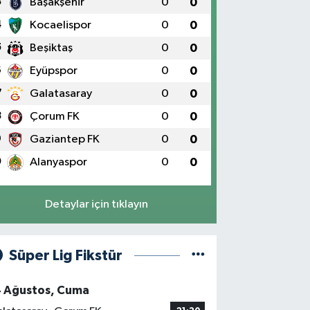
3
Başakşehir
0
0
4
Kocaelispor
0
0
5
Beşiktaş
0
0
6
Eyüpspor
0
0
7
Galatasaray
0
0
8
Çorum FK
0
0
9
Gaziantep FK
0
0
0
Alanyaspor
0
0
Detaylar için tıklayın
Süper Lig Fikstür
4 Ağustos, Cuma