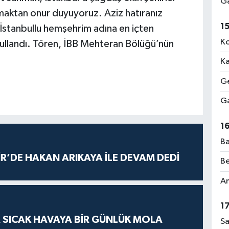
Ga
ışmaktan onur duyuyoruz. Aziz hatıranız
1
 İstanbullu hemşehrim adına en içten
Ko
kullandı. Tören, İBB Mehteran Bölüğü’nün
Ka
Ge
Ga
1
Ba
R’DE HAKAN ARIKAYA İLE DEVAM DEDİ
Be
Am
1
 SICAK HAVAYA BİR GÜNLÜK MOLA
Sa