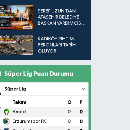
Düğmeye Basıldı!
ŞEREF UZUN’DAN
ATAŞEHİR BELEDİYE
BAŞKAN YARDIMCISI
EKREM KÖSE’YE
"HAYIRLI OLSUN"
KADIKÖY RIHTIM
ZİYARETİ
PERONLARI TARİH
OLUYOR
Süper Lig Puan Durumu
Süper Lig
#
Takım
O
P
1
Amed
0
0
2
Erzurumspor FK
0
0