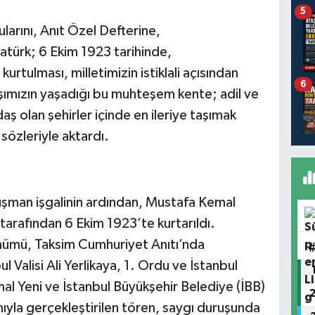
5
arını, Anıt Özel Defterine,
atürk; 6 Ekim 1923 tarihinde,
rtulması, milletimizin istiklali açısından
6
şımızın yaşadığı bu muhteşem kente; adil ve
ş olan şehirler içinde en ileriye taşımak
sözleriyle aktardı.
düşman işgalinin ardından, Mustafa Kemal
arafından 6 Ekim 1923’te kurtarıldı.
önümü, Taksim Cumhuriyet Anıtı’nda
 Valisi Ali Yerlikaya, 1. Ordu ve İstanbul
 Yeni ve İstanbul Büyükşehir Belediye (İBB)
ıyla gerçekleştirilen tören, saygı duruşunda