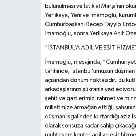
bulunulması ve İstiklal Marşı’nın ok
Yerlikaya, Yeni ve İmamoğlu, kurumla
Cumhurbaşkanı Recep Tayyip Erdoğ
İmamoğlu, sonra Yerlikaya Anıt Özel
“İSTANBUL’A ADİL VE EŞİT HİZ
İmamoğlu, mesajında, “Cumhuriyeti
tarihinde, İstanbul’umuzun düşman iş
açısından dönüm noktasıdır. Bu kut
arkadaşlarınızı şükranla yad ediyoru
şehit ve gazilerimizi rahmet ve min
milletimize armağan ettiği, şahsın
düşman işgalinden kurtardığı aziz İ
olarak sonsuza kadar sahip çıkacağı
muhteşem kente; adil ve eşit hizme