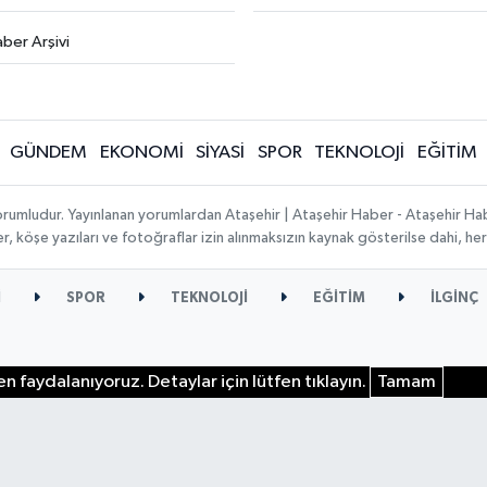
ber Arşivi
GÜNDEM
EKONOMİ
SİYASİ
SPOR
TEKNOLOJİ
EĞİTİM
orumludur. Yayınlanan yorumlardan Ataşehir | Ataşehir Haber - Ataşehir Habe
ber, köşe yazıları ve fotoğraflar izin alınmaksızın kaynak gösterilse dahi, 
İ
SPOR
TEKNOLOJİ
EĞİTİM
İLGİNÇ
n faydalanıyoruz. Detaylar için lütfen tıklayın.
Tamam