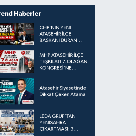
rend Haberler
CHP’NİN YENİ
ATAŞEHİR İLÇE
BAŞKANI DURAN
ACAR OLDU
MHP ATAŞEHİR İLÇE
TEŞKİLATI 7. OLAĞAN
KONGRESİ'NE
HAZIRLANIYOR!
Ataşehir Siyasetinde
Dikkat Çeken Atama
LEDA GRUP’TAN
YENİSAHRA
ÇIKARTMASI: 3
Adada Dönüşüm İçin