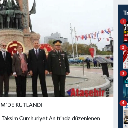
T
1
2
3
4
İM’DE KUTLANDI
lı, Taksim Cumhuriyet Anıtı’nda düzenlenen