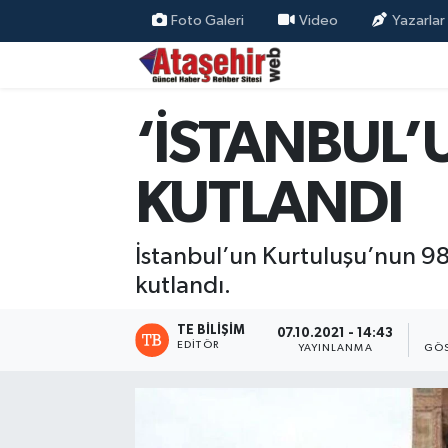
Foto Galeri
Video
Yazarlar
Hava Durumu
‘İSTANBUL’
Trafik Durumu
Süper Lig Puan Durumu ve Fikstür
KUTLANDI
Tüm Manşetler
İstanbul’un Kurtuluşu’nun 98
Son Dakika Haberleri
kutlandı.
Haber Arşivi
TE BILIŞIM
07.10.2021 - 14:43
EDITÖR
YAYINLANMA
GÖS