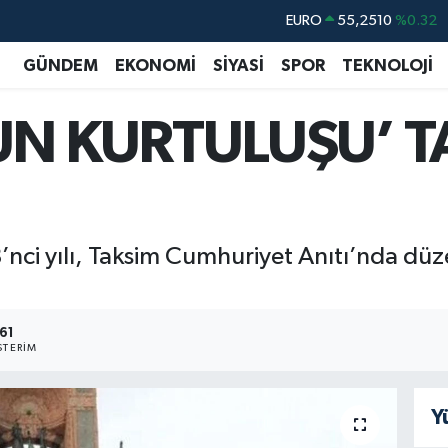
EURO
55,2510
%0.32
STERLİN
64,4811
%0.38
GÜNDEM
EKONOMİ
SİYASİ
SPOR
TEKNOLOJİ
GRAM ALTIN
6660.55
%0
UN KURTULUŞU’ T
BİST100
13.779
%-14
BITCOIN
64.815,30
%-0.1
DOLAR
47,7436
%0.18
’nci yılı, Taksim Cumhuriyet Anıtı’nda dü
61
TERIM
Y