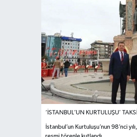
‘İSTANBUL’UN KURTULUŞU’ TAKS
İstanbul’un Kurtuluşu’nun 98’nci yı
resmi törenle kutlandı.