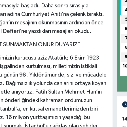
unmasıyla başladı. Daha sonra sırasıyla
rı adına Cumhuriyet Anıtı’na çelenk bıraktı.
an’ın mesajının okunmasının ardından önce
 Defteri’ne yazdıkları mesajları okudu.
MET SUNMAKTAN ONUR DUYARIZ”
mizin kurucusu aziz Atatürk; 6 Ekim 1923
galinden kurtulması, milletimizin istiklali
1
lu günün 98. Yıldönümünde, sizi ve mücadele
z. Bağımsızlık yolunda canlarını ortaya koyan
netle anıyoruz. Fatih Sultan Mehmet Han’ın
ızın önderliğindeki kahraman ordumuzun
stanbul'a, en kutsal emanetlerimizden biri
z. 16 milyon yurttaşımızın yaşadığı bu
1
t sunmak, İstanbul'u çağdaş olan şehirler