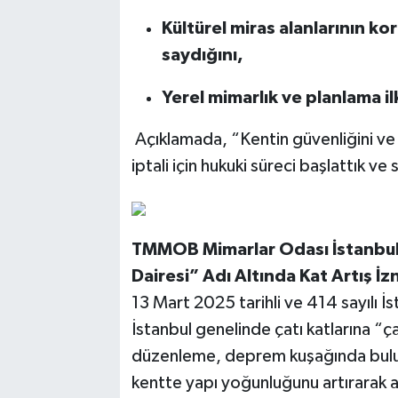
Kültürel miras alanlarının k
saydığını,
Yerel mimarlık ve planlama ilk
Açıklamada, “Kentin güvenliğini ve
iptali için hukuki süreci başlattık v
TMMOB Mimarlar Odası İstanbul 
Dairesi” Adı Altında Kat Artış İz
13 Mart 2025 tarihli ve 414 sayılı İ
İstanbul genelinde çatı katlarına “ç
düzenleme, deprem kuşağında buluna
kentte yapı yoğunluğunu artırarak al