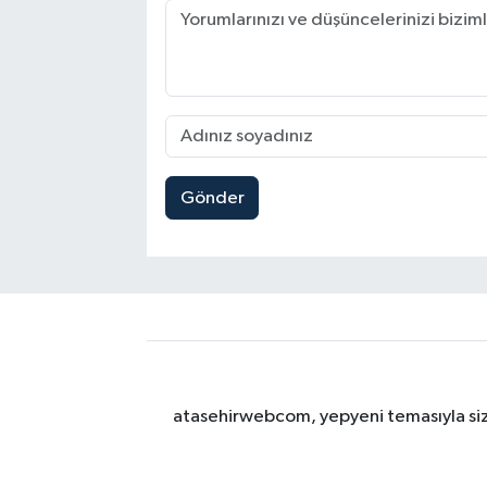
Gönder
atasehirwebcom, yepyeni temasıyla sizle