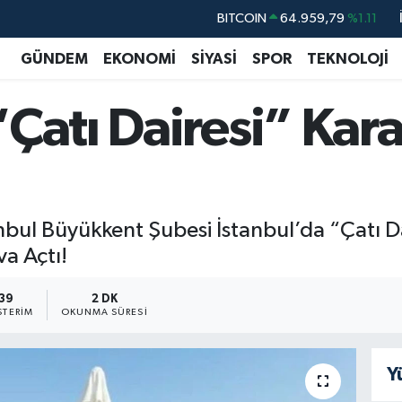
BITCOIN
64.959,79
%1.11
DOLAR
47,7436
%0.18
GÜNDEM
EKONOMİ
SİYASİ
SPOR
TEKNOLOJİ
EURO
55,2510
%0.32
“Çatı Dairesi” Kar
STERLİN
64,4811
%0.38
GRAM ALTIN
6660.55
%0.03
BİST100
13.779
%-14
l Büyükkent Şubesi İstanbul’da “Çatı Dair
va Açtı!
39
2 DK
TERIM
OKUNMA SÜRESI
Y