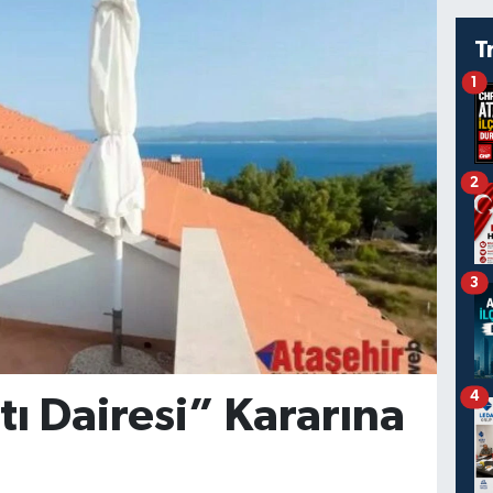
T
1
2
3
4
tı Dairesi” Kararına