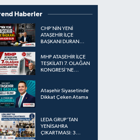
rend Haberler
CHP’NİN YENİ
ATAŞEHİR İLÇE
BAŞKANI DURAN
ACAR OLDU
MHP ATAŞEHİR İLÇE
TEŞKİLATI 7. OLAĞAN
KONGRESİ'NE
HAZIRLANIYOR!
Ataşehir Siyasetinde
Dikkat Çeken Atama
LEDA GRUP’TAN
YENİSAHRA
ÇIKARTMASI: 3
Adada Dönüşüm İçin