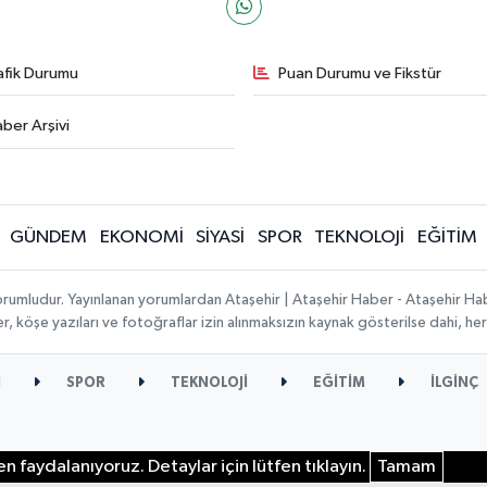
afik Durumu
Puan Durumu ve Fikstür
ber Arşivi
GÜNDEM
EKONOMİ
SİYASİ
SPOR
TEKNOLOJİ
EĞİTİM
orumludur. Yayınlanan yorumlardan Ataşehir | Ataşehir Haber - Ataşehir Habe
ber, köşe yazıları ve fotoğraflar izin alınmaksızın kaynak gösterilse dahi, 
İ
SPOR
TEKNOLOJİ
EĞİTİM
İLGİNÇ
n faydalanıyoruz. Detaylar için lütfen tıklayın.
Tamam