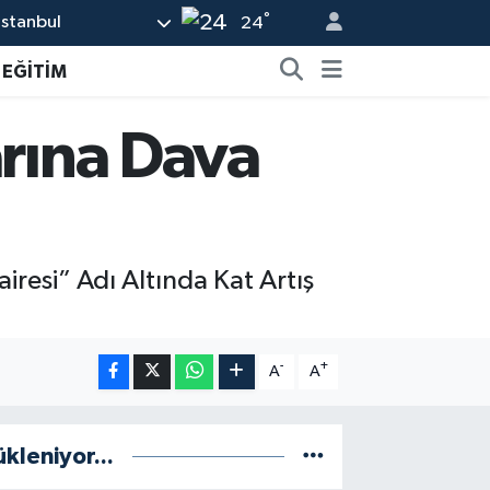
°
İstanbul
24
EĞİTİM
arına Dava
esi” Adı Altında Kat Artış
-
+
A
A
ükleniyor...