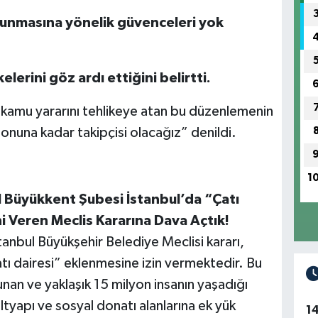
orunmasına yönelik güvenceleri yok
elerini göz ardı ettiğini belirtti.
 kamu yararını tehlikeye atan bu düzenlemenin
e sonuna kadar takipçisi olacağız” denildi.
1
Büyükkent Şubesi İstanbul’da “Çatı
ni Veren Meclis Kararına Dava Açtık!
stanbul Büyükşehir Belediye Meclisi kararı,
atı dairesi” eklenmesine izin vermektedir. Bu
n ve yaklaşık 15 milyon insanın yaşadığı
tyapı ve sosyal donatı alanlarına ek yük
1