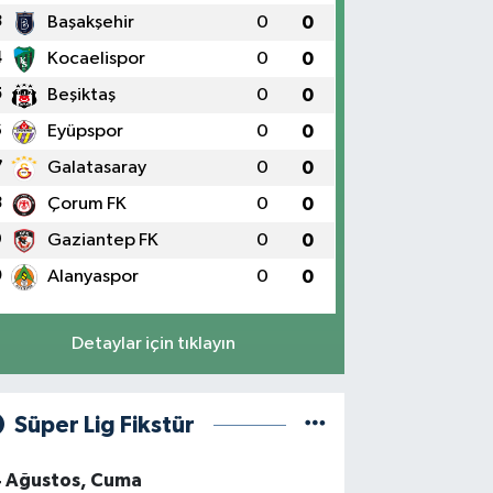
3
Başakşehir
0
0
4
Kocaelispor
0
0
5
Beşiktaş
0
0
6
Eyüpspor
0
0
7
Galatasaray
0
0
8
Çorum FK
0
0
9
Gaziantep FK
0
0
0
Alanyaspor
0
0
Detaylar için tıklayın
Süper Lig Fikstür
4 Ağustos, Cuma