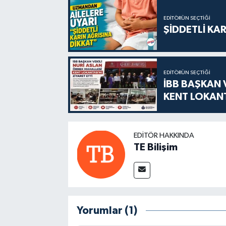
EDITÖRÜN SEÇTIĞI
ŞİDDETLİ KAR
EDITÖRÜN SEÇTIĞI
İBB BAŞKAN 
KENT LOKANT
EDITÖR HAKKINDA
TE Bilişim
Yorumlar (1)