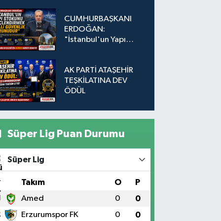
Düğmeye Basıldı!
CUMHURBAŞKANI
ERDOĞAN:
"İstanbul'un Yapı
Stokunu
Güçlendirmek Milli
AK PARTİ ATAŞEHİR
Güvenlik Sorunudur"
TEŞKİLATINA DEV
ÖDÜL
Süper Lig Puan Durumu
Süper Lig
#
Takım
O
P
1
Amed
0
0
2
Erzurumspor FK
0
0