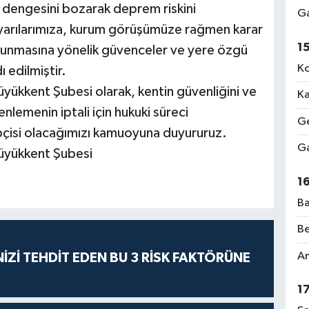
k dengesini bozarak deprem riskini
Ga
uyarılarımıza, kurum görüşümüze rağmen karar
1
korunmasına yönelik güvenceler ve yere özgü
Ko
ı edilmiştir.
ükkent Şubesi olarak, kentin güvenliğini ve
Ka
nlemenin iptali için hukuki süreci
Ge
ipçisi olacağımızı kamuoyuna duyururuz.
Ga
üyükkent Şubesi
1
Ba
Be
Am
İZİ TEHDİT EDEN BU 3 RİSK FAKTÖRÜNE
1