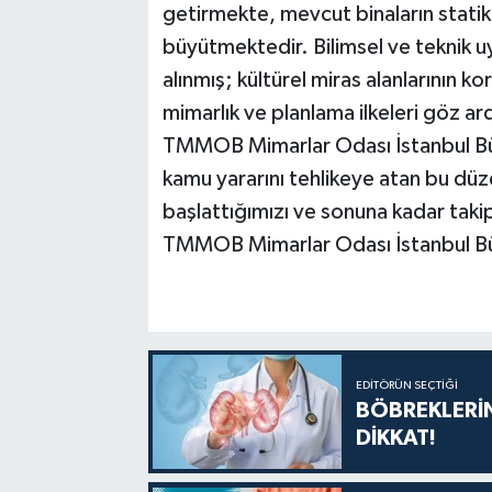
getirmekte, mevcut binaların stati
büyütmektedir. Bilimsel ve teknik 
alınmış; kültürel miras alanlarının 
mimarlık ve planlama ilkeleri göz ard
TMMOB Mimarlar Odası İstanbul Büy
kamu yararını tehlikeye atan bu düze
başlattığımızı ve sonuna kadar tak
TMMOB Mimarlar Odası İstanbul B
EDITÖRÜN SEÇTIĞI
BÖBREKLERİN
DİKKAT!