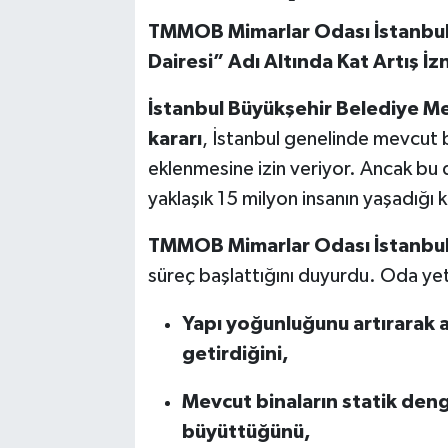
TMMOB Mimarlar Odası İstanbul 
Dairesi” Adı Altında Kat Artış İz
İstanbul Büyükşehir Belediye Mecl
kararı
, İstanbul genelinde mevcut bi
eklenmesine izin veriyor. Ancak b
yaklaşık 15 milyon insanın yaşadığı k
TMMOB Mimarlar Odası İstanbul
süreç başlattığını duyurdu. Oda yet
Yapı yoğunluğunu artırarak a
getirdiğini,
Mevcut binaların statik den
büyüttüğünü,