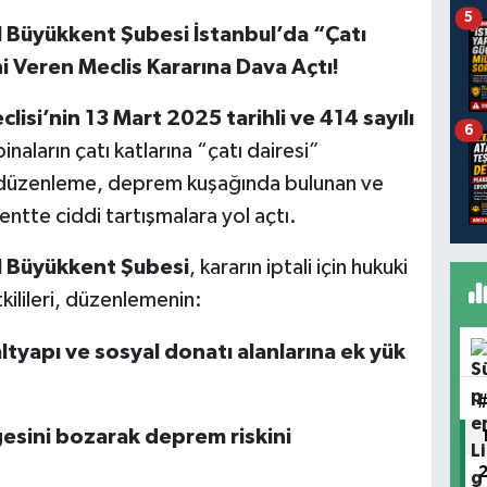
5
Büyükkent Şubesi İstanbul’da “Çatı
ni Veren Meclis Kararına Dava Açtı!
isi’nin 13 Mart 2025 tarihli ve 414 sayılı
6
naların çatı katlarına “çatı dairesi”
u düzenleme, deprem kuşağında bulunan ve
entte ciddi tartışmalara yol açtı.
 Büyükkent Şubesi
, kararın iptali için hukuki
kilileri, düzenlemenin:
ltyapı ve sosyal donatı alanlarına ek yük
gesini bozarak deprem riskini