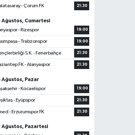
latasaray - Çorum FK
21:30
5 Ağustos, Cumartesi
nyaspor - Rizespor
19:00
sımpaşa - Trabzonspor
19:00
nçlerbirliği S.K. - Fenerbahçe
21:30
ziantep FK - Alanyaspor
21:30
6 Ağustos, Pazar
şakşehir - Kocaelispor
19:00
şiktaş - Eyüpspor
21:30
ed - Erzurumspor FK
21:30
7 Ağustos, Pazartesi