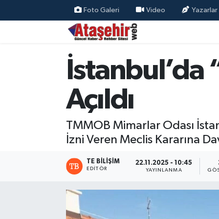
Foto Galeri
Video
Yazarlar
Hava Durumu
İstanbul’da 
Trafik Durumu
Süper Lig Puan Durumu ve Fikstür
Açıldı
Tüm Manşetler
TMMOB Mimarlar Odası İstanbu
Son Dakika Haberleri
İzni Veren Meclis Kararına Da
Haber Arşivi
TE BILIŞIM
22.11.2025 - 10:45
EDITÖR
YAYINLANMA
GÖS