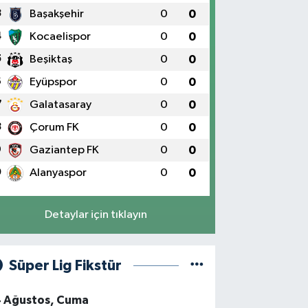
3
Başakşehir
0
0
4
Kocaelispor
0
0
5
Beşiktaş
0
0
6
Eyüpspor
0
0
7
Galatasaray
0
0
8
Çorum FK
0
0
9
Gaziantep FK
0
0
0
Alanyaspor
0
0
Detaylar için tıklayın
Süper Lig Fikstür
4 Ağustos, Cuma