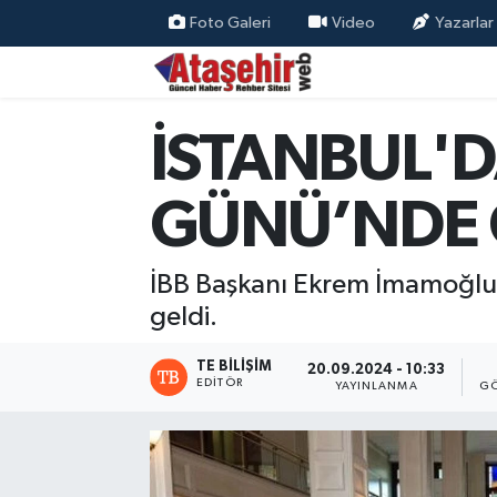
Foto Galeri
Video
Yazarlar
Hava Durumu
İSTANBUL'D
Trafik Durumu
Süper Lig Puan Durumu ve Fikstür
GÜNÜ’NDE 
Tüm Manşetler
İBB Başkanı Ekrem İmamoğlu, 
Son Dakika Haberleri
geldi.
Haber Arşivi
TE BILIŞIM
20.09.2024 - 10:33
EDITÖR
YAYINLANMA
GÖ