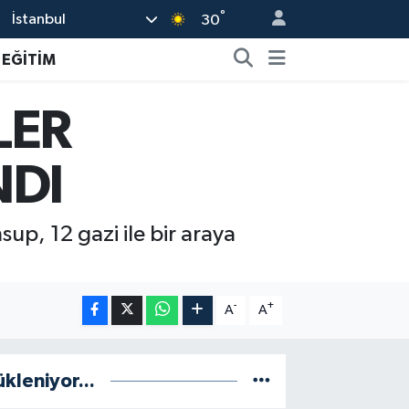
°
İstanbul
30
EĞİTİM
LER
NDI
p, 12 gazi ile bir araya
-
+
A
A
ükleniyor...