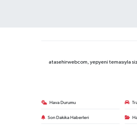
atasehirwebcom, yepyeni temasıyla sizle
Hava Durumu
Tr
Son Dakika Haberleri
Ha