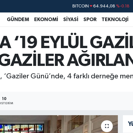
DOLAR
47,7436
%0.18
EURO
55,2510
%0.32
GÜNDEM
EKONOMİ
SİYASİ
SPOR
TEKNOLOJİ
STERLİN
64,4811
%0.38
A ‘19 EYLÜL GAZİ
GRAM ALTIN
6660.55
%0.03
BİST100
13.779
%-14
GAZİLER AĞIRLA
‘Gaziler Günü’nde, 4 farklı derneğe mensu
10
STERIM
Y