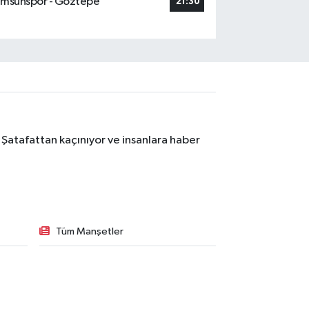
msunspor - Göztepe
21:30
 Şatafattan kaçınıyor ve insanlara haber
Tüm Manşetler