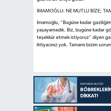
İMAMOĞLU: NE MUTLU BİZE; T
İmamoğlu, “Bugüne kadar gaziliğimiz
yaşayamadık. Biz, bugüne kadar gö
teşekkür etmek istiyoruz” diyen gaz
ihtiyacınız yok. Tamamı bizim sorum
EDITÖRÜN SEÇTIĞI
BÖBREKLERİN
DİKKAT!