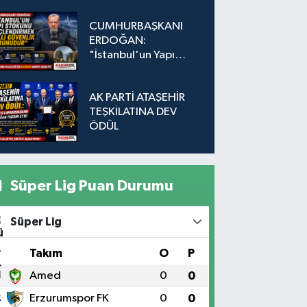
Düğmeye Basıldı!
CUMHURBAŞKANI
ERDOĞAN:
"İstanbul'un Yapı
Stokunu
Güçlendirmek Milli
AK PARTİ ATAŞEHİR
Güvenlik Sorunudur"
TEŞKİLATINA DEV
ÖDÜL
Süper Lig Puan Durumu
Süper Lig
#
Takım
O
P
1
Amed
0
0
2
Erzurumspor FK
0
0