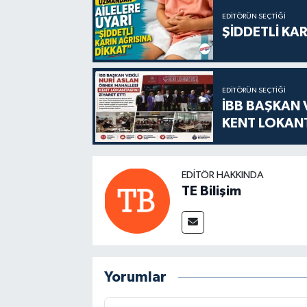
EDITÖRÜN SEÇTIĞI
ŞİDDETLİ KAR
EDITÖRÜN SEÇTIĞI
İBB BAŞKAN 
KENT LOKANT
EDITÖR HAKKINDA
TE Bilişim
Yorumlar