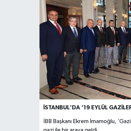
İSTANBUL'DA ‘19 EYLÜL GAZİLE
İBB Başkanı Ekrem İmamoğlu, ‘Gazi
gazi ile bir araya geldi.