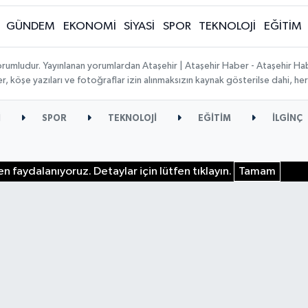
GÜNDEM
EKONOMİ
SİYASİ
SPOR
TEKNOLOJİ
EĞİTİM
orumludur. Yayınlanan yorumlardan Ataşehir | Ataşehir Haber - Ataşehir Habe
ber, köşe yazıları ve fotoğraflar izin alınmaksızın kaynak gösterilse dahi, 
İ
SPOR
TEKNOLOJİ
EĞİTİM
İLGİNÇ
n faydalanıyoruz. Detaylar için lütfen tıklayın.
Tamam