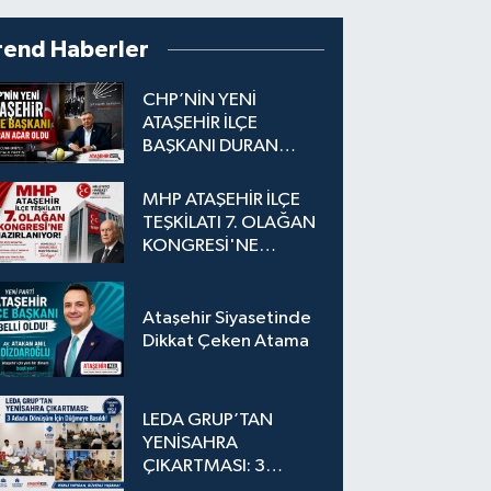
rend Haberler
CHP’NİN YENİ
ATAŞEHİR İLÇE
BAŞKANI DURAN
ACAR OLDU
MHP ATAŞEHİR İLÇE
TEŞKİLATI 7. OLAĞAN
KONGRESİ'NE
HAZIRLANIYOR!
Ataşehir Siyasetinde
Dikkat Çeken Atama
LEDA GRUP’TAN
YENİSAHRA
ÇIKARTMASI: 3
Adada Dönüşüm İçin