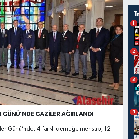
T
1
2
3
4
R GÜNÜ’NDE GAZİLER AĞIRLANDI
ler Günü’nde, 4 farklı derneğe mensup, 12