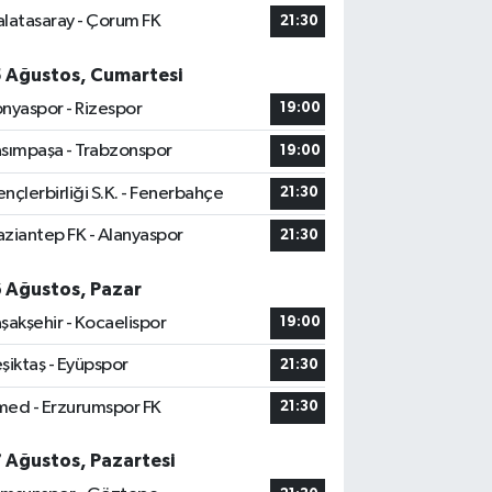
latasaray - Çorum FK
21:30
5 Ağustos, Cumartesi
nyaspor - Rizespor
19:00
sımpaşa - Trabzonspor
19:00
nçlerbirliği S.K. - Fenerbahçe
21:30
ziantep FK - Alanyaspor
21:30
6 Ağustos, Pazar
şakşehir - Kocaelispor
19:00
şiktaş - Eyüpspor
21:30
ed - Erzurumspor FK
21:30
7 Ağustos, Pazartesi