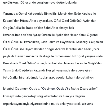
görülürken, 153 eser de sergilenmeye değer bulundu.
Yarışmada; Genel Kategoride Birinciliği, Mersin’den Eyüp Karakuş ile
Kocaeli’den Hüsna Altın paylaşırken, Çiftçi Özel Ödülünü; Aydın’dan
Özgün Atilla ile Trabzon’dan Sabri Altın almaya hak
kazandı.Trabzon’dan Aytaç Özcan ile Aydın’dan Hakan Yaralı Öğrenci
Özel Ödülü’nü kazanırken, Gıda Tarım ve Hayvancılık Bakanlığı Çalışanları
Özel Ödülü ise Diyarbakır’dan Songül Acar ve İstanbul’dan Kadir Çivici
paylaştı. Denizbank'ın da desteği ile düzenlenen fotoğraf yarışmasında
Denizbank Özel Ödülü’nü ise, İstanbul’ dan Nursen Kaçan ile Muğla’dan
Yeşim Eralp Dağdelen kazandı. Her yıl, yarışmada dereceye giren
fotoğraflar birer albümde toplanarak, eserler kalıcı hale getiriliyor.
İstanbul Optimum Outlet, “
Optimum Outlet’te
Mutlu Ziyaretçiler”
konseptinde gerçekleştirdiği etkinlikleri ve tüm yıla dağılan
organizasyonlarıyla ziyaretçilerine mutlu anlar yaşatarak, alışveriş