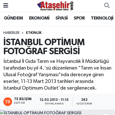
GÜNDEM
EKONOMİ
SİYASİ
SPOR
TEKNOLOJİ
Hava Durumu
Trafik Durumu
HABERLER
ETKİNLİK
İSTANBUL OPTİMUM
Süper Lig Puan Durumu ve Fikstür
FOTOĞRAF SERGİSİ
Tüm Manşetler
İstanbul İl Gıda Tarım ve Hayvancılık İl Müdürlüğü
tarafından bu yıl 4.'sü düzenlenen "Tarım ve İnsan
Son Dakika Haberleri
Ulusal Fotoğraf Yarışması"nda dereceye giren
eserler, 11-13 Mart 2013 tarihleri arasında
Haber Arşivi
İstanbul Optimum Outlet'de sergilenecek.
TE BILIŞIM
12.03.2013 - 11:15
363
EDITÖR
YAYINLANMA
GÖSTERIM