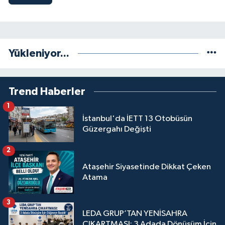
Yükleniyor...
Trend Haberler
1
İstanbul'da İETT 13 Otobüsün
Güzergahı Değişti
2
Ataşehir Siyasetinde Dikkat Çeken
Atama
3
LEDA GRUP’TAN YENİSAHRA
ÇIKARTMASI: 3 Adada Dönüşüm İçin