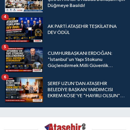
Düğmeye Basıldı!
4
AK PARTİ ATAŞEHİR TEŞKİLATINA
DEV ÖDÜL
5
CUMHURBAŞKANI ERDOĞAN:
"İstanbul'un Yapı Stokunu
Güçlendirmek Milli Güvenlik
Sorunudur"
6
ŞEREF UZUN’DAN ATAŞEHİR
BELEDİYE BAŞKAN YARDIMCISI
EKREM KÖSE’YE "HAYIRLI OLSUN"
ZİYARETİ