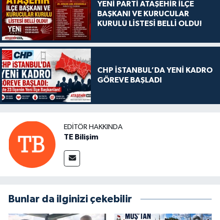
YENİ PARTİ ATAŞEHİR İLÇE
BAŞKANI VE KURUCULAR
KURULU LİSTESİ BELLİ OLDU!
CHP İSTANBUL’DA YENİ KADRO
GÖREVE BAŞLADI
EDITÖR HAKKINDA
TE Bilişim
Bunlar da ilginizi çekebilir