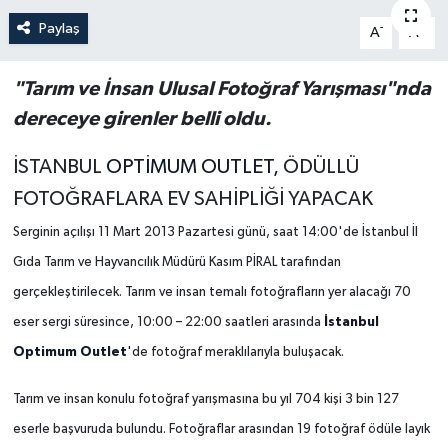
Paylaş
-
+
A
A
"Tarım ve İnsan Ulusal Fotoğraf Yarışması"nda
dereceye girenler belli oldu.
İSTANBUL
OPTİMUM OUTLET,
ÖDÜLLÜ
FOTOĞRAFLARA EV SAHİPLİĞİ YAPACAK
Serginin açılışı 11 Mart 2013 Pazartesi günü, saat 14:00'de İstanbul İl
Gıda Tarım ve Hayvancılık Müdürü Kasım PİRAL tarafından
gerçekleştirilecek. Tarım ve insan temalı fotoğrafların yer alacağı 70
İstanbul
eser sergi süresince, 10:00 – 22:00 saatleri arasında
Optimum Outlet
'
de fotoğraf meraklılarıyla buluşacak.
Tarım ve insan konulu fotoğraf yarışmasına bu yıl 704 kişi 3 bin 127
eserle başvuruda bulundu. Fotoğraflar arasından 19 fotoğraf ödüle layık