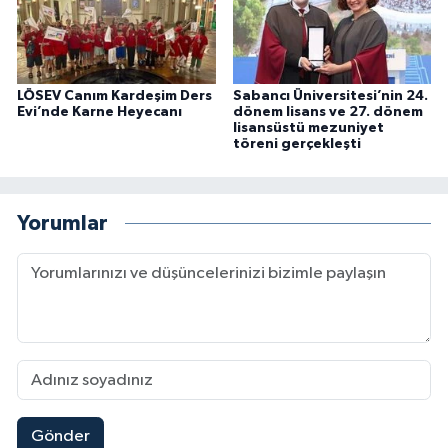
LÖSEV Canım Kardeşim Ders
Sabancı Üniversitesi’nin 24.
Evi’nde Karne Heyecanı
dönem lisans ve 27. dönem
lisansüstü mezuniyet
töreni gerçekleşti
Yorumlar
Gönder