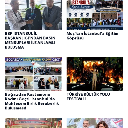
BBP İSTANBUL İL
Muş’tan İstanbul’a Eğitim
BAŞKANLIĞI’NDAN BASIN
Köprüsü
MENSUPLARI İLE ANLAMLI
BULUŞMA
Boğazdan Kastamonu
TÜRKİYE KÜLTÜR YOLU
Kadını Geçti: İstanbul’da
FESTİVALİ
Muhteşem Birlik Beraberlik
Buluşması!