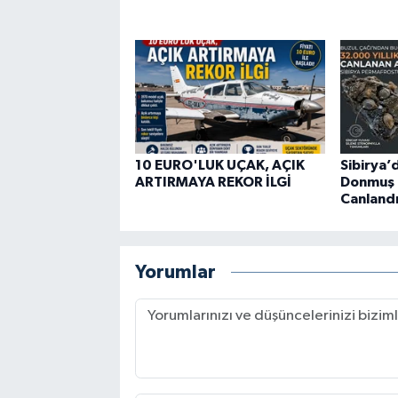
10 EURO'LUK UÇAK, AÇIK
Sibirya’d
ARTIRMAYA REKOR İLGİ
Donmuş 
Canlandır
Yorumlar