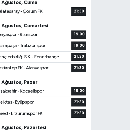
4 Ağustos, Cuma
latasaray - Çorum FK
21:30
5 Ağustos, Cumartesi
nyaspor - Rizespor
19:00
sımpaşa - Trabzonspor
19:00
nçlerbirliği S.K. - Fenerbahçe
21:30
ziantep FK - Alanyaspor
21:30
6 Ağustos, Pazar
şakşehir - Kocaelispor
19:00
şiktaş - Eyüpspor
21:30
ed - Erzurumspor FK
21:30
7 Ağustos, Pazartesi