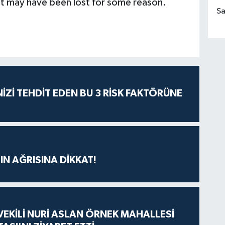
it may have been lost for some reason.
Sa
İZİ TEHDİT EDEN BU 3 RİSK FAKTÖRÜNE
IN AĞRISINA DİKKAT!
VEKİLİ NURİ ASLAN ÖRNEK MAHALLESİ