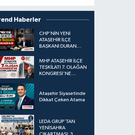
rend Haberler
CHP’NİN YENİ
ATAŞEHİR İLÇE
BAŞKANI DURAN
ACAR OLDU
MHP ATAŞEHİR İLÇE
TEŞKİLATI 7. OLAĞAN
KONGRESİ'NE
HAZIRLANIYOR!
Ataşehir Siyasetinde
Dikkat Çeken Atama
LEDA GRUP’TAN
YENİSAHRA
ÇIKARTMASI: 3