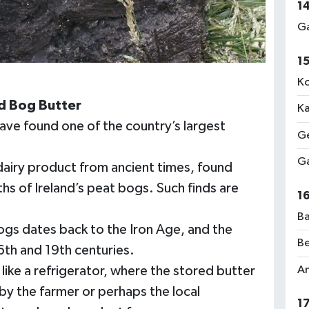
1
Ga
1
Ko
nd Bog Butter
Ka
have found one of the country’s largest
Ge
Ga
dairy product from ancient times, found
hs of Ireland’s peat bogs. Such finds are
1
Ba
bogs dates back to the Iron Age, and the
Be
6th and 19th centuries.
like a refrigerator, where the stored butter
Am
 by the farmer or perhaps the local
1