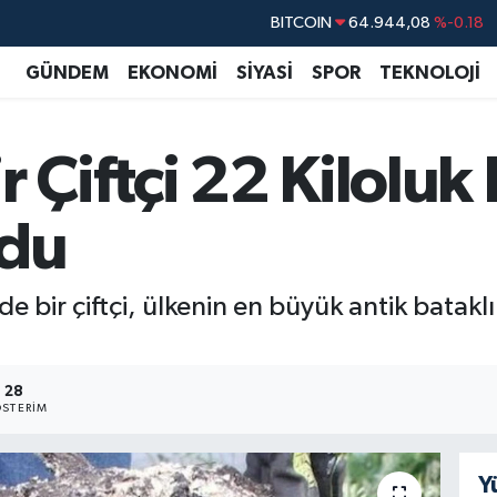
DOLAR
47,7436
%0.18
EURO
55,2510
%0.32
GÜNDEM
EKONOMİ
SİYASİ
SPOR
TEKNOLOJİ
STERLİN
64,4811
%0.38
GRAM ALTIN
6660.55
%0.03
r Çiftçi 22 Kiloluk
BİST100
13.779
%-14
BITCOIN
64.944,08
%-0.18
ldu
e bir çiftçi, ülkenin en büyük antik batakl
28
STERIM
Y