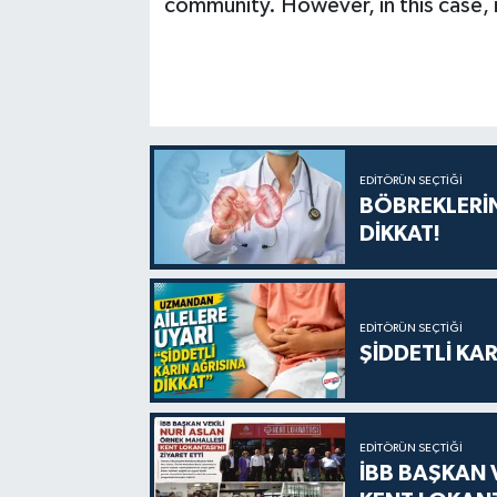
community. However, in this case, 
EDITÖRÜN SEÇTIĞI
BÖBREKLERİN
DİKKAT!
EDITÖRÜN SEÇTIĞI
ŞİDDETLİ KAR
EDITÖRÜN SEÇTIĞI
İBB BAŞKAN 