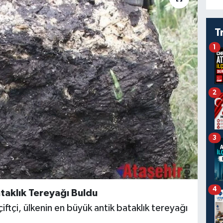
T
1
2
3
4
Bataklık Tereyağı Buldu
iftçi, ülkenin en büyük antik bataklık tereyağı