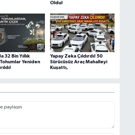
Oldu!
a 32 Bin Yıllık
Yapay Zeka Çıldırdı! 50
Tohumlar Yeniden
Sürücüsüz Araç Mahalleyi
ıldı!
Kuşattı,