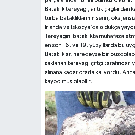
Bataklık tereyağı, antik çağlardan k
turba bataklıklarının serin, oksijens
İrlanda ve İskoçya’da oldukça yaygı
Tereyağını bataklıkta muhafaza et
en son 16. ve 19. yüzyıllarda bu uy
Bataklıklar, neredeyse bir buzdolabı
saklanan tereyağı çiftçi tarafından y
alınana kadar orada kalıyordu. Anc
kaybolmuş olabilir.