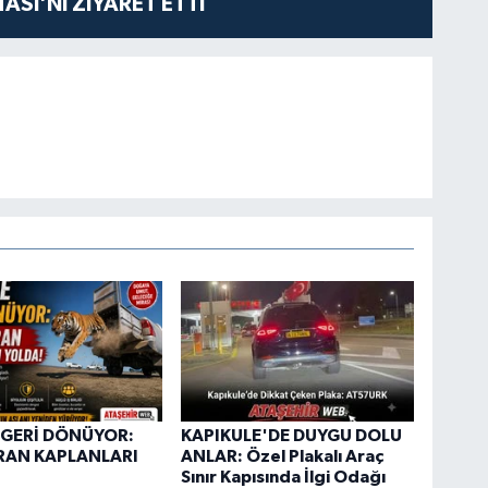
ASI'NI ZİYARET ETTİ
 GERİ DÖNÜYOR:
KAPIKULE'DE DUYGU DOLU
RAN KAPLANLARI
ANLAR: Özel Plakalı Araç
Sınır Kapısında İlgi Odağı