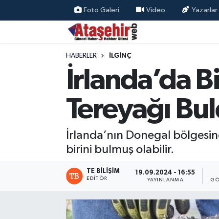
Foto Galeri
Video
Yazarlar
Hava Durumu
HABERLER
İLGİNÇ
Trafik Durumu
İrlanda’da Bi
Süper Lig Puan Durumu ve Fikstür
Tereyağı Bu
Tüm Manşetler
İrlanda’nın Donegal bölgesind
Son Dakika Haberleri
birini bulmuş olabilir.
Haber Arşivi
TE BILIŞIM
19.09.2024 - 16:55
EDITÖR
YAYINLANMA
GÖ