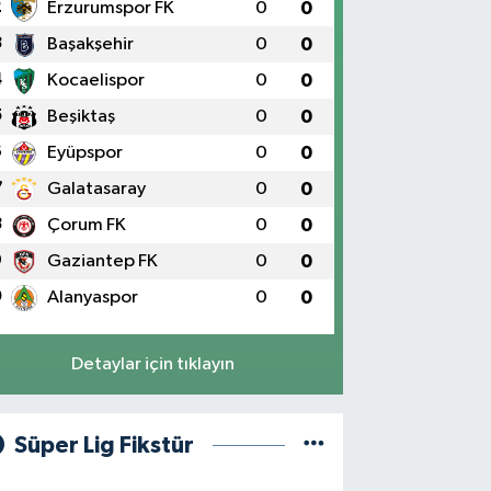
2
Erzurumspor FK
0
0
3
Başakşehir
0
0
4
Kocaelispor
0
0
5
Beşiktaş
0
0
6
Eyüpspor
0
0
7
Galatasaray
0
0
8
Çorum FK
0
0
9
Gaziantep FK
0
0
0
Alanyaspor
0
0
Detaylar için tıklayın
Süper Lig Fikstür