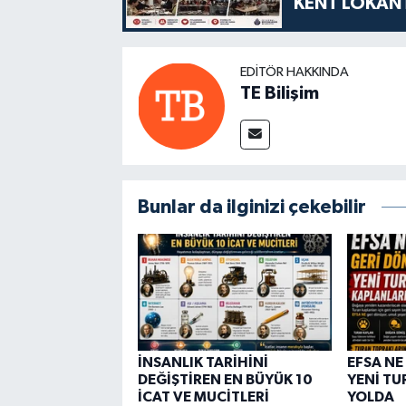
KENT LOKANT
EDITÖR HAKKINDA
TE Bilişim
Bunlar da ilginizi çekebilir
İNSANLIK TARİHİNİ
EFSA NE
DEĞİŞTİREN EN BÜYÜK 10
YENİ TU
İCAT VE MUCİTLERİ
YOLDA