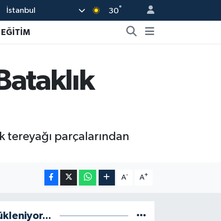
°
İstanbul
30
EĞİTİM
 Bataklık
ık tereyağı parçalarından
-
+
A
A
ükleniyor...