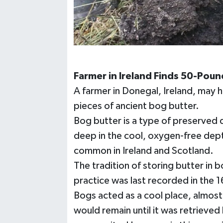
Farmer in Ireland Finds 50-Pou
A farmer in Donegal, Ireland, may 
pieces of ancient bog butter.
Bog butter is a type of preserved 
deep in the cool, oxygen-free dept
common in Ireland and Scotland.
The tradition of storing butter in 
practice was last recorded in the 1
Bogs acted as a cool place, almost 
would remain until it was retrieved