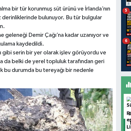
alma bir tür korunmuş süt ürünü ve İrlanda’nın
5
iz derinliklerinde bulunuyor. Bu tür bulgular
n.
me geleneği Demir Çağı’na kadar uzanıyor ve
6
gulama kaydedildi.
 gibi serin bir yer olarak işlev görüyordu ve
a da belki de yerel topluluk tarafından geri
ak bu durumda bu tereyağı bir nedenle