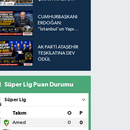
Adada Dönüşüm İçin
Düğmeye Basıldı!
CUMHURBAŞKANI
ERDOĞAN:
"İstanbul'un Yapı
Stokunu
Güçlendirmek Milli
AK PARTİ ATAŞEHİR
Güvenlik Sorunudur"
TEŞKİLATINA DEV
ÖDÜL
Süper Lig Puan Durumu
Süper Lig
#
Takım
O
P
1
Amed
0
0